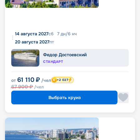
14 августа 2027
сб
7
дн
/
6
нч
20 августа 2027
пт
Федор Достоевский
СТАНДАРТ
61 110
₽
от
/чел
+2 027
67 900
₽
/чел
Выбрать круиз