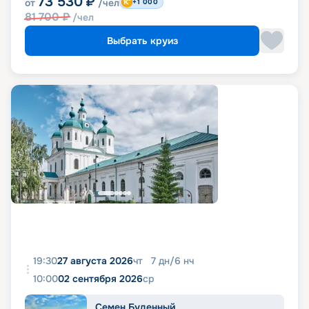
73 530
₽
от
/чел
+1 000
81 700
₽
/чел
Выбрать круиз
19:30
27 августа 2026
чт
7
дн
/
6
нч
10:00
02 сентября 2026
ср
Семен Буденный