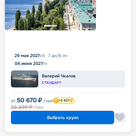
29 мая 2027
сб
7
дн
/
6
нч
04 июня 2027
пт
Валерий Чкалов
СТАНДАРТ
50 670
₽
от
/чел
+2 027
56 300
₽
/чел
Выбрать круиз