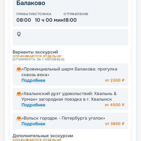
Балаково
ПРИБЫТИЕ
СТОЯНКА
ОТПРАВЛЕНИЕ
08:00
10 ч 00 мин
18:00
Варианты экскурсий
ОПЛАЧИВАЮТСЯ ОТДЕЛЬНО
(СТОИМОСТЬ ЗА 1 ЧЕЛОВЕКА)
«Провинциальный шарм Балакова: прогулка
сквозь века»
Подробнее
от
2300
₽
«Хвалынский дуэт удовольствий: Хвалынь &
Урман» загородная поездка в г. Хвалынск
Подробнее
от
4500
₽
«Вольск городок - Петербурга уголок»
Подробнее
от
3800
₽
Дополнительные экскурсии
ОПЛАЧИВАЮТСЯ ОТДЕЛЬНО