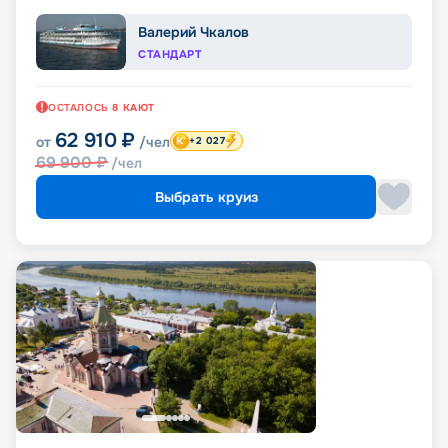
Валерий Чкалов
СТАНДАРТ
ОСТАЛОСЬ
8
КАЮТ
62 910
₽
от
/чел
+2 027
69 900
₽
/чел
Выбрать круиз