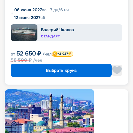
06 июня 2027
вс
7
дн
/
6
нч
12 июня 2027
сб
Валерий Чкалов
СТАНДАРТ
52 650
₽
от
/чел
+2 027
58 500
₽
/чел
Выбрать круиз