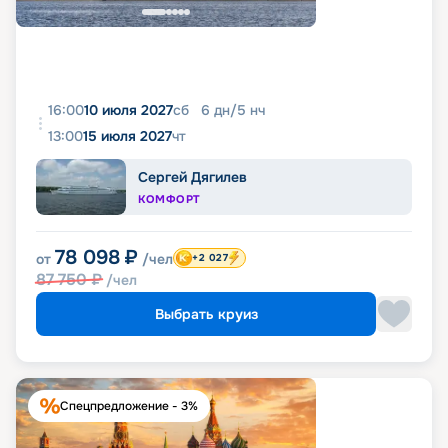
16:00
10 июля 2027
сб
6
дн
/
5
нч
13:00
15 июля 2027
чт
Сергей Дягилев
КОМФОРТ
78 098
₽
от
/чел
+2 027
87 750
₽
/чел
Выбрать круиз
Спецпредложение - 3%