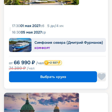
17:30
01 мая 2027
сб
5
дн
/
4
нч
16:30
05 мая 2027
ср
Симфония севера (Дмитрий Фурманов)
КОМФОРТ
66 990
₽
от
/чел
+2 027
74 390
₽
/чел
Выбрать круиз