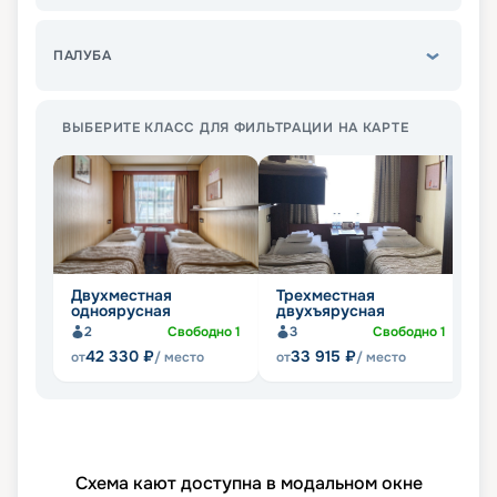
ПАЛУБА
ВЫБЕРИТЕ КЛАСС ДЛЯ ФИЛЬТРАЦИИ НА КАРТЕ
Двухместная
Трехместная
Л
одноярусная
двухъярусная
б
2
Свободно
1
3
Свободно
1
Не
42 330
₽
33 915
₽
от
/ место
от
/ место
Схема кают доступна в модальном окне