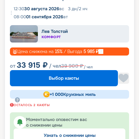
12:30
30 августа 2026
вс
3
дн
/
2
нч
08:00
01 сентября 2026
вт
Лев Толстой
КОМФОРТ
Цена снижена на
15
%
/ Выгода
5 985
₽
33 915
₽
от
/ чел
39 900
₽
/ чел
Выбор каюты
+
1 000
Круизных миль
ОСТАЛОСЬ
2
КАЮТЫ
Моментально оповестим вас
о снижении цены
Узнать о снижении цены