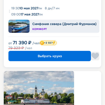
19:30
10 мая 2027
пн
8
дн
/
7
нч
09:00
17 мая 2027
пн
Симфония севера (Дмитрий Фурманов)
КОМФОРТ
71 390
₽
от
/чел
+2 027
79 323
₽
/чел
Выбрать круиз