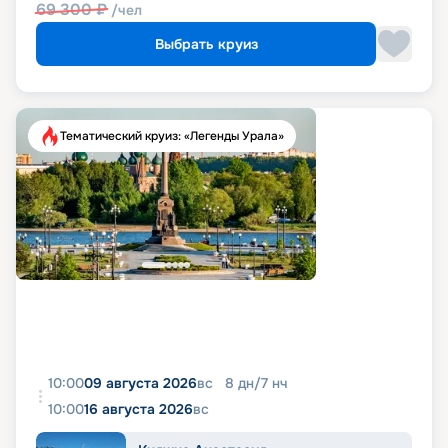
69 300
₽
/чел
Выбрать круиз
Тематический круиз: «Легенды Урала»
10:00
09 августа 2026
вс
8
дн
/
7
нч
10:00
16 августа 2026
вс