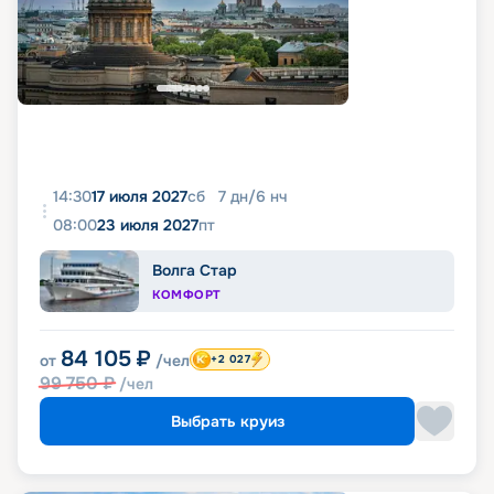
14:30
17 июля 2027
сб
7
дн
/
6
нч
08:00
23 июля 2027
пт
Волга Стар
КОМФОРТ
84 105
₽
от
/чел
+2 027
99 750
₽
/чел
Выбрать круиз