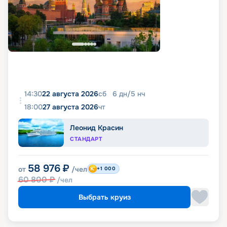
14:30
22 августа 2026
сб
6
дн
/
5
нч
18:00
27 августа 2026
чт
Леонид Красин
СТАНДАРТ
58 976
₽
от
/чел
+1 000
60 800
₽
/чел
Выбрать круиз