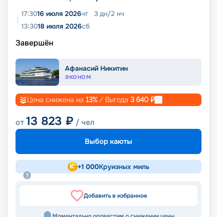
17:30
16 июля 2026
чт
3
дн
/
2
нч
13:30
18 июля 2026
сб
Завершён
Афанасий Никитин
ЭКОНОМ
Цена снижена на
13
%
/ Выгода
3 640
₽
13 823
₽
от
/ чел
Выбор каюты
+
1 000
Круизных миль
Добавить в избранное
Моментально оповестим о снижении цены