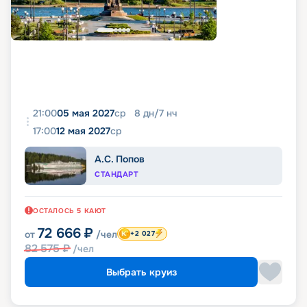
21:00
05 мая 2027
ср
8
дн
/
7
нч
17:00
12 мая 2027
ср
А.С. Попов
СТАНДАРТ
ОСТАЛОСЬ
5
КАЮТ
72 666
₽
от
/чел
+2 027
82 575
₽
/чел
Выбрать круиз