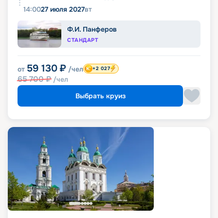
14:00
27 июля 2027
вт
Ф.И. Панферов
СТАНДАРТ
59 130
₽
от
/чел
+2 027
65 700
₽
/чел
Выбрать круиз