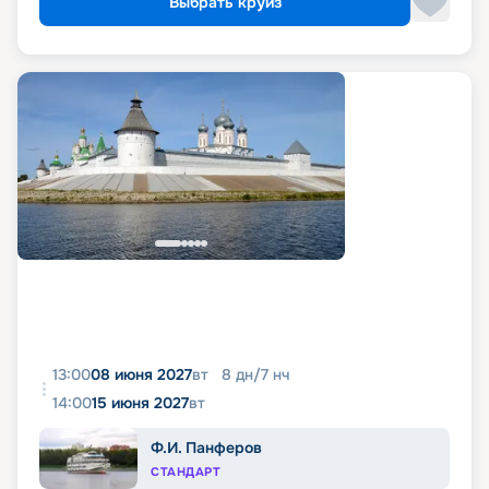
Выбрать круиз
13:00
08 июня 2027
вт
8
дн
/
7
нч
14:00
15 июня 2027
вт
Ф.И. Панферов
СТАНДАРТ