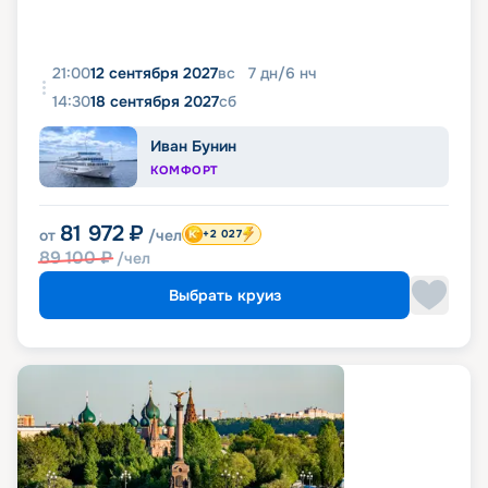
21:00
12 сентября 2027
вс
7
дн
/
6
нч
14:30
18 сентября 2027
сб
Иван Бунин
КОМФОРТ
81 972
₽
от
/чел
+2 027
89 100
₽
/чел
Выбрать круиз