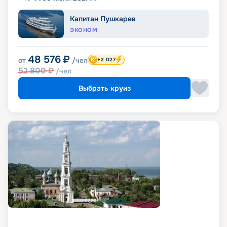
Капитан Пушкарев
ЭКОНОМ
48 576
₽
от
/чел
+2 027
52 800
₽
/чел
Выбрать круиз