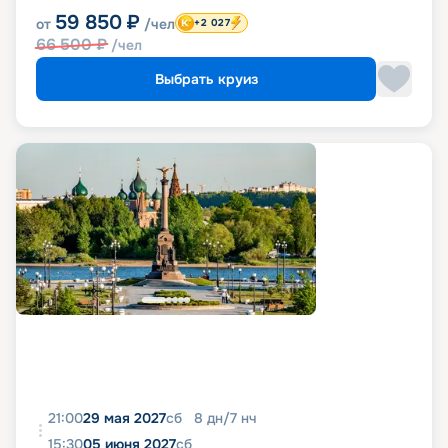
59 850
₽
от
/чел
+2 027
66 500
₽
/чел
Выбрать круиз
21:00
29 мая 2027
сб
8
дн
/
7
нч
15:30
05 июня 2027
сб