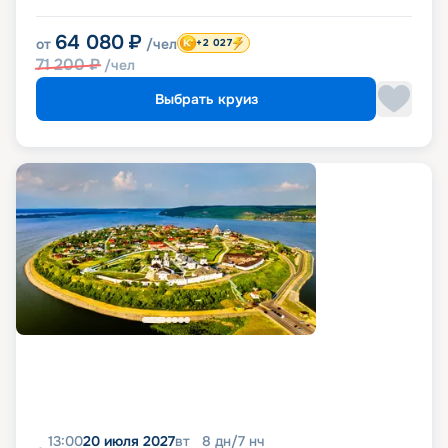
64 080
₽
от
/чел
+2 027
71 200
₽
/чел
Выбрать круиз
13:00
20 июля 2027
вт
8
дн
/
7
нч