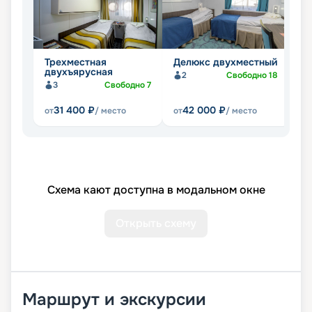
Трехместная
Делюкс двухместный
Л
двухъярусная
ч
2
Свободно
18
3
Свободно
7
31 400
₽
42 000
₽
от
/ место
от
/ место
от
Схема кают доступна в модальном окне
Открыть схему
Маршрут и экскурсии