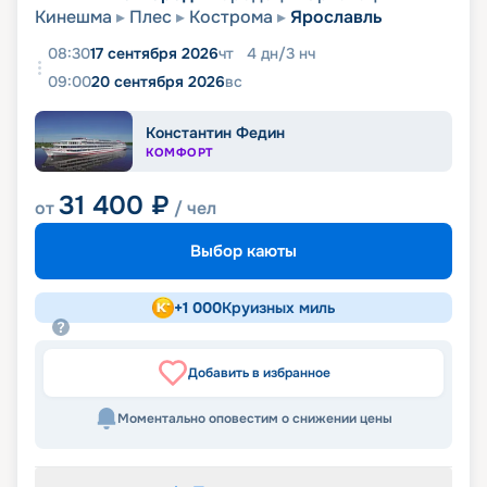
Кинешма
Плес
Кострома
Ярославль
08:30
17 сентября 2026
чт
4
дн
/
3
нч
09:00
20 сентября 2026
вс
Константин Федин
КОМФОРТ
31 400
₽
от
/ чел
Выбор каюты
+
1 000
Круизных миль
Добавить в избранное
Моментально оповестим о снижении цены