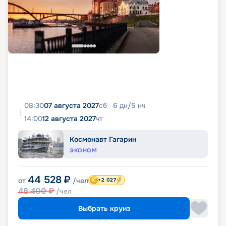
08:30
07 августа 2027
сб
6
дн
/
5
нч
14:00
12 августа 2027
чт
Космонавт Гагарин
ЭКОНОМ
44 528
₽
от
/чел
+2 027
48 400
₽
/чел
Выбрать круиз