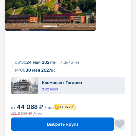
08:30
24 мая 2027
пн
7
дн
/
6
нч
14:00
30 мая 2027
вс
Космонавт Гагарин
ЭКОНОМ
44 068
₽
от
/чел
+2 027
47 900
₽
/чел
Выбрать круиз