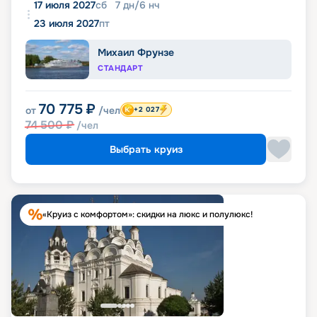
17 июля 2027
сб
7
дн
/
6
нч
23 июля 2027
пт
Михаил Фрунзе
СТАНДАРТ
70 775
₽
от
/чел
+2 027
74 500
₽
/чел
Выбрать круиз
«Круиз с комфортом»: скидки на люкс и полулюкс!