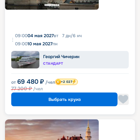
09:00
04 мая 2027
вт
7
дн
/
6
нч
09:00
10 мая 2027
пн
Георгий Чичерин
СТАНДАРТ
69 480
₽
от
/чел
+2 027
77 200
₽
/чел
Выбрать круиз