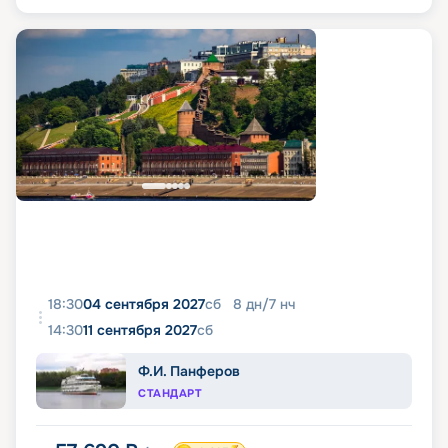
18:30
04 сентября 2027
сб
8
дн
/
7
нч
14:30
11 сентября 2027
сб
Ф.И. Панферов
СТАНДАРТ