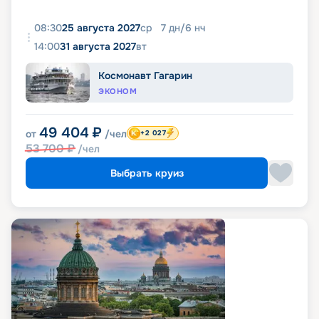
08:30
25 августа 2027
ср
7
дн
/
6
нч
14:00
31 августа 2027
вт
Космонавт Гагарин
ЭКОНОМ
49 404
₽
от
/чел
+2 027
53 700
₽
/чел
Выбрать круиз