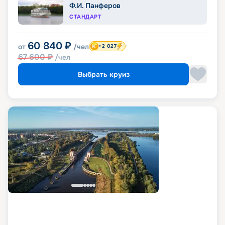
Ф.И. Панферов
СТАНДАРТ
60 840
₽
от
/чел
+2 027
67 600
₽
/чел
Выбрать круиз