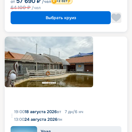
57 690
₽
от
/чел
+2 027
64 100
₽
/чел
Выбрать круиз
19:00
18 августа 2026
вт
7
дн
/
6
нч
13:00
24 августа 2026
пн
Урал