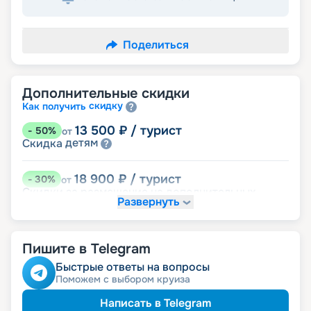
Поделиться
Дополнительные скидки
скидку
Как получить
13 500
₽
/ турист
-
50
%
от
детям
Скидка
18 900
₽
/ турист
-
30
%
от
Скидки за размещение на дополнительных
Развернуть
места
размещение
Неполное
Пишите в Telegram
24 300
₽
/ турист
-
10
%
от
ведомств
Скидка сотрудникам силовых
Быстрые ответы на вопросы
ветеранам
Скидка
Поможем с выбором круиза
семьям
Скидка многодетным
пенсионерам
Скидка
Написать в Telegram