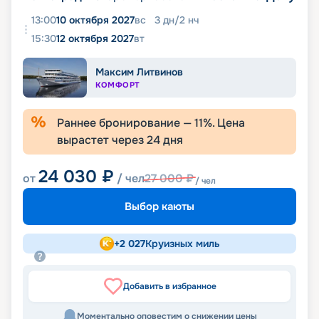
13:00
10 октября 2027
вс
3
дн
/
2
нч
15:30
12 октября 2027
вт
Максим Литвинов
КОМФОРТ
Раннее бронирование —
11
%. Цена
вырастет через
24
дня
24 030
₽
от
/ чел
27 000
₽
/ чел
Выбор каюты
+
2 027
Круизных миль
Добавить в избранное
Моментально оповестим о снижении цены