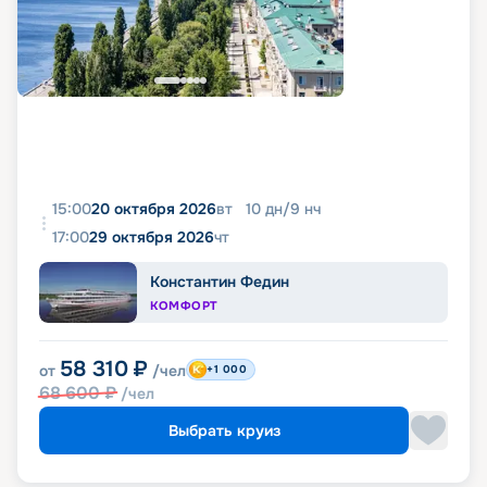
15:00
20 октября 2026
вт
10
дн
/
9
нч
17:00
29 октября 2026
чт
Константин Федин
КОМФОРТ
58 310
₽
от
/чел
+1 000
68 600
₽
/чел
Выбрать круиз