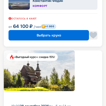
Константин Федин
КОМФОРТ
ОСТАЛОСЬ
6
КАЮТ
64 100
₽
от
/чел
+1 000
Выбрать круиз
«Выгодный курс»: скидка 15%!
19:00
28 сентября 2026
пн
5
дн
/
4
нч