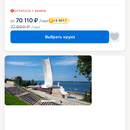
ОСТАЛАСЬ
1
КАЮТА
70 110
₽
от
/чел
+2 027
77 900
₽
/чел
Выбрать круиз