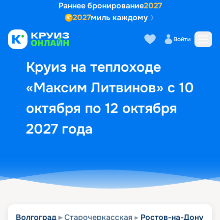
Раннее бронирование
2027
2027
миль каждому
Описание
Выбор кают
Маршрут и экск
Войти
Круиз на теплоходе
«Максим Литвинов» с 10
октября по 12 октября
2027 года
Волгоград
Старочеркасская
Ростов-на-Дону