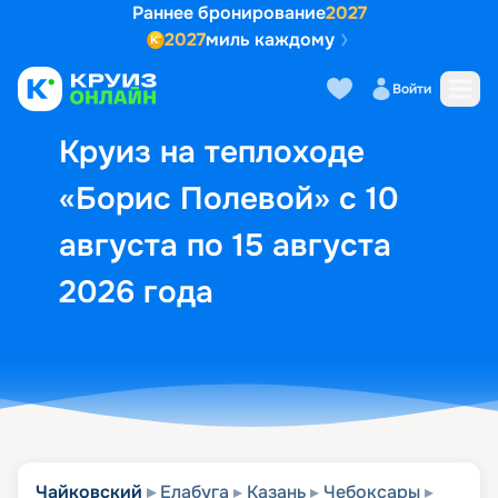
Раннее бронирование
2027
2027
миль каждому
Описание
Выбор кают
Маршрут и экск
Войти
Круиз на теплоходе
«Борис Полевой» с 10
августа по 15 августа
2026 года
Чайковский
Елабуга
Казань
Чебоксары