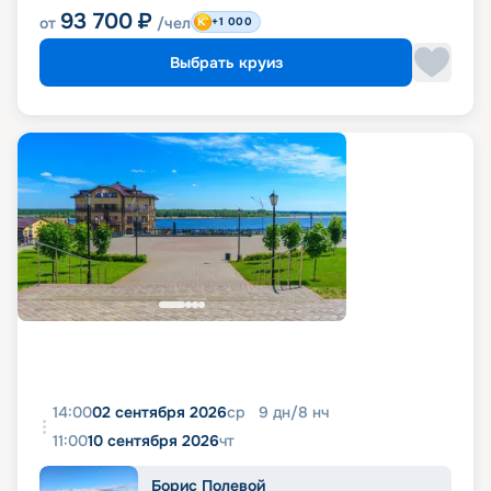
93 700
₽
от
/чел
+1 000
Выбрать круиз
14:00
02 сентября 2026
ср
9
дн
/
8
нч
11:00
10 сентября 2026
чт
Борис Полевой