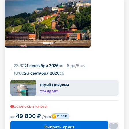
23:30
21 сентября 2026
пн
6
дн
/
5
нч
18:00
26 сентября 2026
сб
Юрий Никулин
СТАНДАРТ
ОСТАЛОСЬ
3
КАЮТЫ
49 800
₽
от
/чел
+1 000
Выбрать круиз