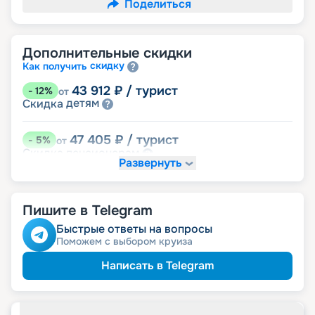
Поделиться
Дополнительные скидки
скидку
Как получить
43 912
₽
/ турист
-
12
%
от
детям
Скидка
47 405
₽
/ турист
-
5
%
от
пенсионерам
Скидка
Развернуть
именинникам
Скидка
Скидка на юбилей свадьбы, кратный 5-ти
годам
Пишите в Telegram
Быстрые ответы на вопросы
Поможем с выбором круиза
Написать в Telegram