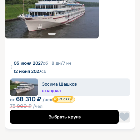
05 июня 2027
сб
8
дн
/
7
нч
12 июня 2027
сб
Зосима Шашков
СТАНДАРТ
68 310
₽
от
/чел
+2 027
75 900
₽
/чел
Выбрать круиз