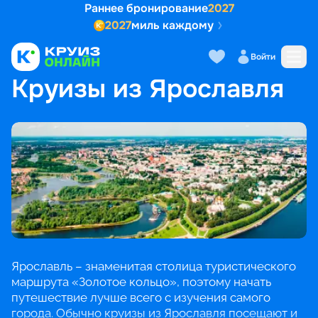
Раннее бронирование
2027
2027
миль каждому
Войти
ГЛАВНАЯ
•
ПОПУЛЯРНЫЕ НАПРАВЛЕНИЯ
•
КРУИЗЫ ИЗ ЯРОСЛАВЛЯ
Круизы из Ярославля
Ярославль – знаменитая столица туристического
маршрута «Золотое кольцо», поэтому начать
путешествие лучше всего с изучения самого
города. Обычно круизы из Ярославля посещают и