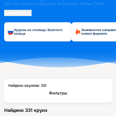
другие города маршрута: Кострому, Углич, Плёс,
Мышкин, Рыбинск.
Развернуть
Кроме очевидного маршрута по Золотому кольцу,
из Ярославля можно отправиться на юг, до
Круизы из столицы Золотого
Знаменитое направл
Астрахани, или на север, до Санкт-Петербурга.
кольца
новом формате
Найдено круизов:
331
Фильтры
Найдено
331
круиз