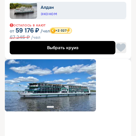
Алдан
ЭКОНОМ
ОСТАЛОСЬ
8
КАЮТ
59 176
₽
от
/чел
+2 027
67 245
₽
/чел
Выбрать круиз