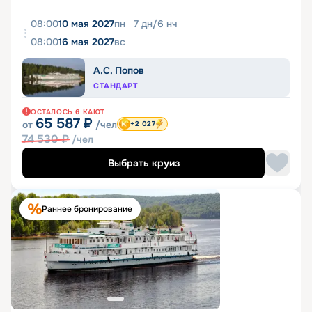
08:00
10 мая 2027
пн
7
дн
/
6
нч
08:00
16 мая 2027
вс
А.С. Попов
СТАНДАРТ
ОСТАЛОСЬ
6
КАЮТ
65 587
₽
от
/чел
+2 027
74 530
₽
/чел
Выбрать круиз
Раннее бронирование