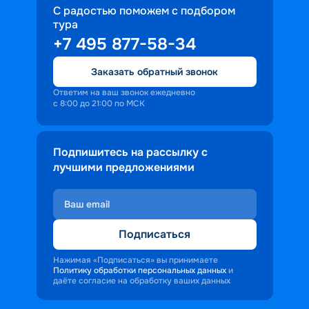
пополнить коллекцию интересных и 
речной глади, уникальной природой и 
С радостью поможем с подбором
милых сердцу сувениров;
атмосферой покоя вокруг
тура
• возможностью насладиться 
+7 495 877-58-34
местными кулинарными шедеврами. 
Каждый круиз на теплоходе из 
Заказать обратный звонок
Ярославля позволяет попробовать 
Ответим на ваш звонок ежедневно
блюда народностей, которые 
с 8:00 до 21:00 по МСК
проживают на берегах Волги;
• оценить величие и разнообразие 
Подпишитесь на рассылку с
природы. Протяженность реки около 
лучшими предложениями
3,5 тыс. км. Это позволяет во время 
речного круиза посетить несколько 
климатических зон, наблюдать, как 
лесистая местность сменяется 
Подписаться
полустепью, а дальше переходит в 
степи. Если повезет, можно увидеть и 
Нажимая «Подписаться» вы принимаете
цветение лотосов в дельте реки.
Политику обработки персональных данных
и
даёте согласие на обработку ваших данных