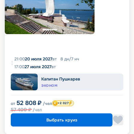
21:00
20 июля 2027
вт
8
дн
/
7
нч
17:00
27 июля 2027
вт
Капитан Пушкарев
ЭКОНОМ
52 808
₽
от
/чел
+2 027
57 400
₽
/чел
Выбрать круиз