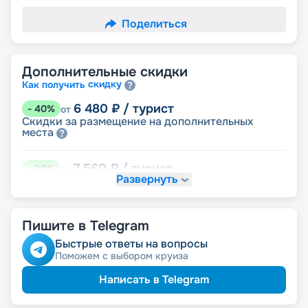
Поделиться
Дополнительные скидки
скидку
Как получить
6 480
₽
/ турист
-
40
%
от
Скидки за размещение на дополнительных
места
7 560
₽
/ турист
-
30
%
от
Развернуть
размещение
Неполное
9 720
₽
/ турист
-
10
%
от
Пишите в Telegram
детям
Скидка
пенсионерам
Скидка
Быстрые ответы на вопросы
Поможем с выбором круиза
Написать в Telegram