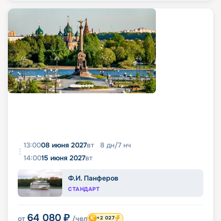
13:00
08 июня 2027
вт
8
дн
/
7
нч
14:00
15 июня 2027
вт
Ф.И. Панферов
СТАНДАРТ
64 080
₽
от
/чел
+2 027