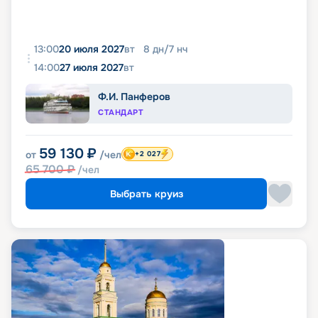
13:00
20 июля 2027
вт
8
дн
/
7
нч
14:00
27 июля 2027
вт
Ф.И. Панферов
СТАНДАРТ
59 130
₽
от
/чел
+2 027
65 700
₽
/чел
Выбрать круиз