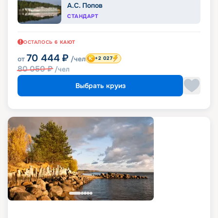
А.С. Попов
СТАНДАРТ
ОСТАЛОСЬ
6
КАЮТ
70 444
₽
от
/чел
+2 027
80 050
₽
/чел
Выбрать круиз