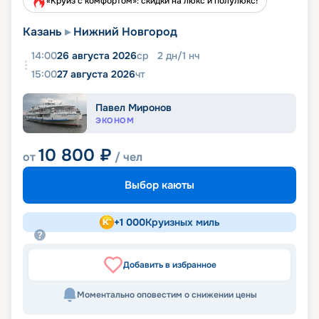
«Круиз с комфортом»: скидки на люкс и полулюкс!
Казань
Нижний Новгород
14:00
26 августа 2026
ср
2
дн
/
1
нч
15:00
27 августа 2026
чт
Павел Миронов
ЭКОНОМ
10 800
₽
от
/ чел
Выбор каюты
+
1 000
Круизных миль
Добавить в избранное
Моментально оповестим о снижении цены