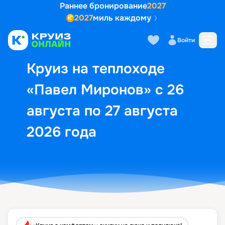
Раннее бронирование
2027
2027
миль каждому
Описание
Выбор кают
Маршрут и экск
Войти
Круиз на теплоходе
«Павел Миронов» с 26
августа по 27 августа
2026 года