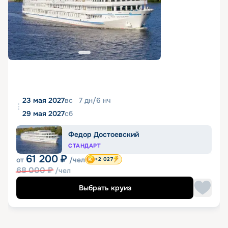
23 мая 2027
вс
7
дн
/
6
нч
29 мая 2027
сб
Федор Достоевский
СТАНДАРТ
61 200
₽
от
/чел
+2 027
68 000
₽
/чел
Выбрать круиз