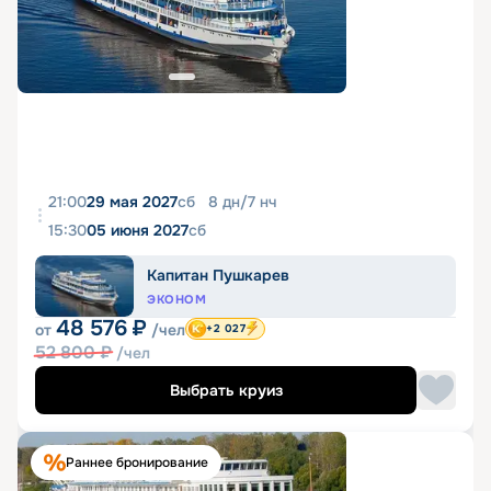
21:00
29 мая 2027
сб
8
дн
/
7
нч
15:30
05 июня 2027
сб
Капитан Пушкарев
ЭКОНОМ
48 576
₽
от
/чел
+2 027
52 800
₽
/чел
Выбрать круиз
Раннее бронирование