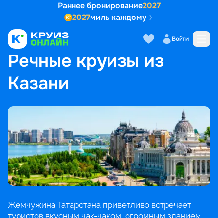
Раннее бронирование
2027
2027
миль каждому
Войти
ГЛАВНАЯ
•
ПОПУЛЯРНЫЕ НАПРАВЛЕНИЯ
•
РЕЧНЫЕ КРУИЗЫ ИЗ КАЗАНИ
Речные круизы из
Казани
Жемчужина Татарстана приветливо встречает
туристов вкусным чак-чаком, огромным зданием