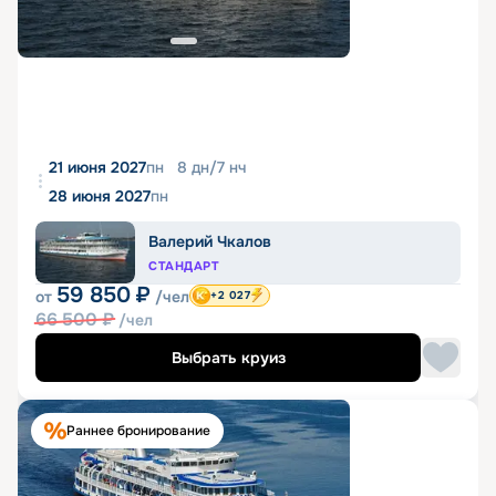
21 июня 2027
пн
8
дн
/
7
нч
28 июня 2027
пн
Валерий Чкалов
СТАНДАРТ
59 850
₽
от
/чел
+2 027
66 500
₽
/чел
Выбрать круиз
Раннее бронирование