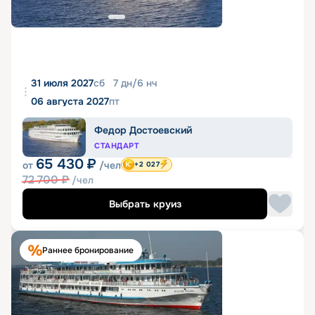
31 июля 2027
сб
7
дн
/
6
нч
06 августа 2027
пт
Федор Достоевский
СТАНДАРТ
65 430
₽
от
/чел
+2 027
72 700
₽
/чел
Выбрать круиз
Раннее бронирование