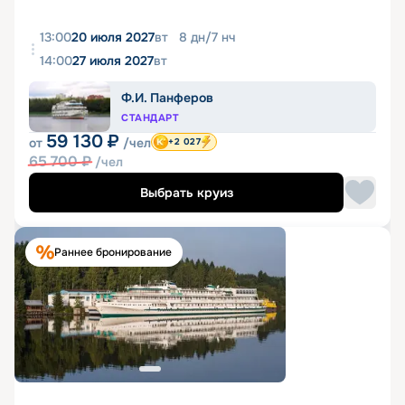
13:00
20 июля 2027
вт
8
дн
/
7
нч
14:00
27 июля 2027
вт
Ф.И. Панферов
СТАНДАРТ
59 130
₽
от
/чел
+2 027
65 700
₽
/чел
Выбрать круиз
Раннее бронирование