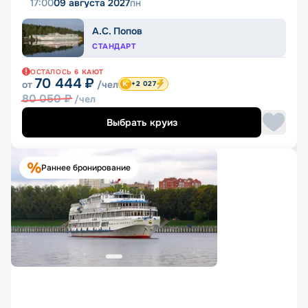
17:00
09 августа 2027
пн
А.С. Попов
СТАНДАРТ
ОСТАЛОСЬ
6
КАЮТ
70 444
₽
от
/чел
+2 027
80 050
₽
/чел
Выбрать круиз
Раннее бронирование