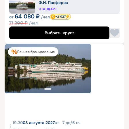
Ф.И. Панферов
СТАНДАРТ
64 080
₽
от
/чел
+2 027
71 200
₽
/чел
Выбрать круиз
Раннее бронирование
19:30
03 августа 2027
вт
7
дн
/
6
нч