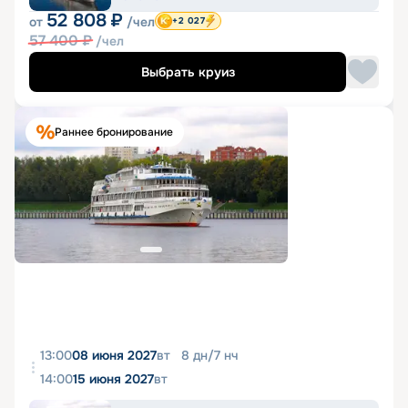
52 808
₽
от
/чел
+2 027
57 400
₽
/чел
Выбрать круиз
Раннее бронирование
13:00
08 июня 2027
вт
8
дн
/
7
нч
14:00
15 июня 2027
вт