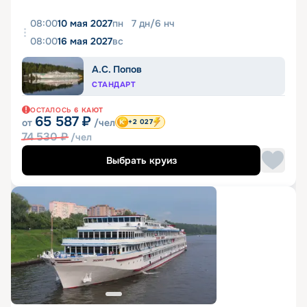
08:00
10 мая 2027
пн
7
дн
/
6
нч
08:00
16 мая 2027
вс
А.С. Попов
СТАНДАРТ
ОСТАЛОСЬ
6
КАЮТ
65 587
₽
от
/чел
+2 027
74 530
₽
/чел
Выбрать круиз