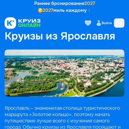
Раннее бронирование
2027
2027
миль каждому
Войти
ГЛАВНАЯ
•
ПОПУЛЯРНЫЕ НАПРАВЛЕНИЯ
•
КРУИЗЫ ИЗ ЯРОСЛАВЛЯ
Круизы из Ярославля
Ярославль – знаменитая столица туристического
маршрута «Золотое кольцо», поэтому начать
путешествие лучше всего с изучения самого
города. Обычно круизы из Ярославля посещают и