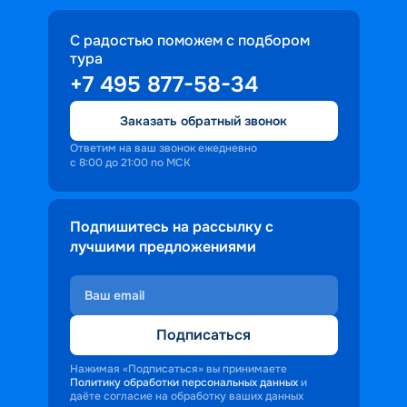
местности. Любая поездка позволяет 
чистым воздухом, безупречностью 
на выходные
пополнить коллекцию интересных и 
речной глади, уникальной природой и 
С радостью поможем с подбором
милых сердцу сувениров;
атмосферой покоя вокруг
тура
• возможностью насладиться 
+7 495 877-58-34
местными кулинарными шедеврами. 
Каждый круиз на теплоходе из 
Заказать обратный звонок
Ярославля позволяет попробовать 
Ответим на ваш звонок ежедневно
блюда народностей, которые 
с 8:00 до 21:00 по МСК
проживают на берегах Волги;
• оценить величие и разнообразие 
Подпишитесь на рассылку с
природы. Протяженность реки около 
лучшими предложениями
3,5 тыс. км. Это позволяет во время 
речного круиза посетить несколько 
климатических зон, наблюдать, как 
лесистая местность сменяется 
Подписаться
полустепью, а дальше переходит в 
степи. Если повезет, можно увидеть и 
Нажимая «Подписаться» вы принимаете
цветение лотосов в дельте реки.
Политику обработки персональных данных
и
даёте согласие на обработку ваших данных