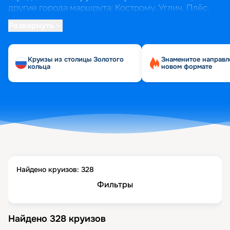
другие города маршрута: Кострому, Углич, Плёс,
Мышкин, Рыбинск.
Развернуть
Кроме очевидного маршрута по Золотому кольцу,
из Ярославля можно отправиться на юг, до
Круизы из столицы Золотого
Знаменитое направл
Астрахани, или на север, до Санкт-Петербурга.
кольца
новом формате
Найдено круизов:
328
Фильтры
Найдено
328
круизов