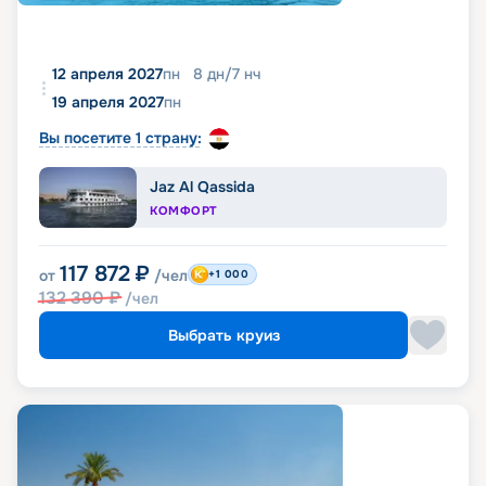
12 апреля 2027
пн
8
дн
/
7
нч
19 апреля 2027
пн
Вы посетите 1 страну:
Jaz Al Qassida
КОМФОРТ
117 872
₽
от
/чел
+1 000
132 390
₽
/чел
Выбрать круиз