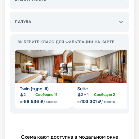
ПАЛУБА
ВЫБЕРИТЕ КЛАСС ДЛЯ ФИЛЬТРАЦИИ НА КАРТЕ
Twin (type III)
Suite
Tw
2
Свободно
11
2 + 1
Свободно
2
59 536
₽
103 301
₽
от
/ место
от
/ место
от
Схема кают доступна в модальном окне