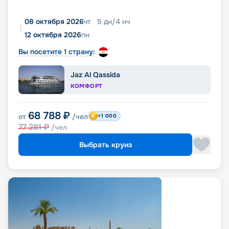
08 октября 2026
чт
5
дн
/
4
нч
12 октября 2026
пн
Вы посетите 1 страну:
Jaz Al Qassida
КОМФОРТ
68 788
₽
от
/чел
+1 000
77 281
₽
/чел
Выбрать круиз