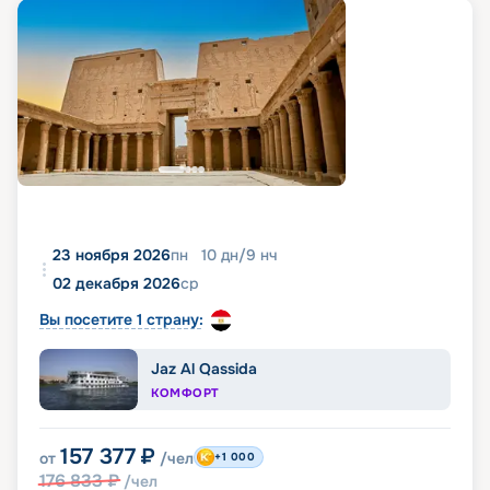
23 ноября 2026
пн
10
дн
/
9
нч
02 декабря 2026
ср
Вы посетите 1 страну:
Jaz Al Qassida
КОМФОРТ
157 377
₽
от
/чел
+1 000
176 833
₽
/чел