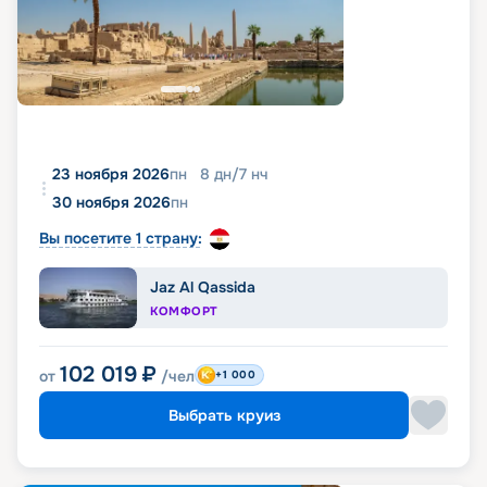
23 ноября 2026
пн
8
дн
/
7
нч
30 ноября 2026
пн
Вы посетите 1 страну:
Jaz Al Qassida
КОМФОРТ
102 019
₽
от
/чел
+1 000
Выбрать круиз