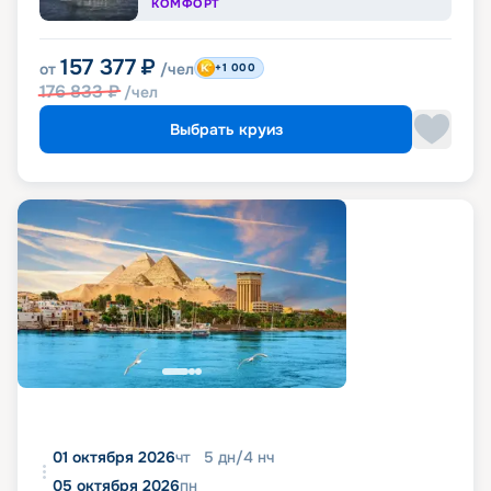
КОМФОРТ
157 377
₽
от
/чел
+1 000
176 833
₽
/чел
Выбрать круиз
01 октября 2026
чт
5
дн
/
4
нч
05 октября 2026
пн