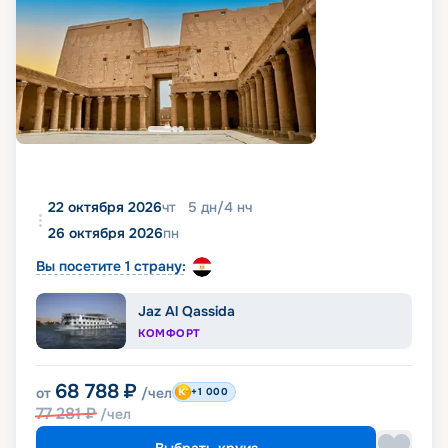
22 октября 2026
чт
5
дн
/
4
нч
26 октября 2026
пн
Вы посетите 1 страну:
Jaz Al Qassida
КОМФОРТ
68 788
₽
от
/чел
+1 000
77 281
₽
/чел