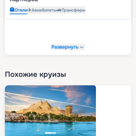
🏨
✈️
🚗
Отели
Авиабилеты
Трансферы
Развернуть
Похожие круизы