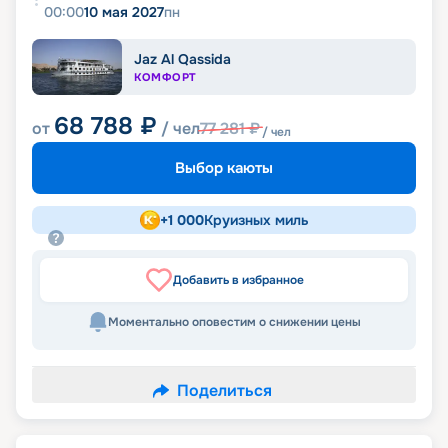
00:00
10 мая 2027
пн
Jaz Al Qassida
КОМФОРТ
68 788
₽
от
/ чел
77 281
₽
/ чел
Выбор каюты
+
1 000
Круизных миль
Добавить в избранное
Моментально оповестим о снижении цены
Поделиться