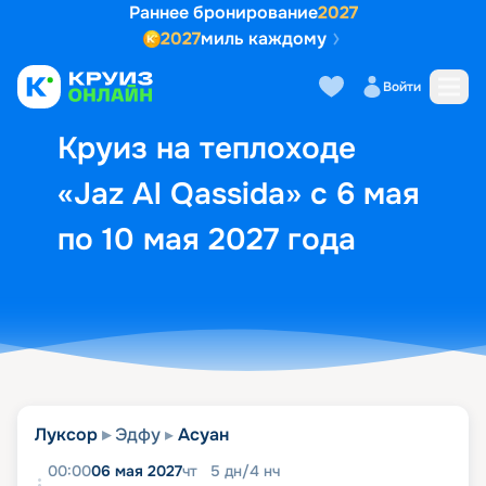
Раннее бронирование
2027
2027
миль каждому
Описание
Выбор кают
Маршрут и экск
Войти
Круиз на теплоходе
«Jaz Al Qassida» с 6 мая
по 10 мая 2027 года
Луксор
Эдфу
Асуан
00:00
06 мая 2027
чт
5
дн
/
4
нч