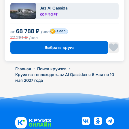
Jaz Al Qassida
КОМФОРТ
68 788
₽
от
/чел
+1 000
77 281
₽
/чел
Выбрать круиз
Главная
•
Поиск круизов
•
Круиз на теплоходе «Jaz Al Qassida» с 6 мая по 10
мая 2027 года