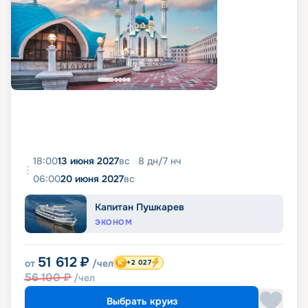
18:00
13 июня 2027
вс
8
дн
/
7
нч
06:00
20 июня 2027
вс
Капитан Пушкарев
ЭКОНОМ
51 612
₽
от
/чел
+2 027
56 100
₽
/чел
Выбрать круиз