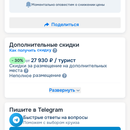
Моментально оповестим о снижении цены
Поделиться
Дополнительные скидки
скидку
Как получить
27 930
₽
/ турист
-
30
%
от
Скидки за размещение на дополнительных
места
размещение
Неполное
Развернуть
33 915
₽
/ турист
-
15
%
от
детям
Скидка
Пишите в Telegram
35 910
₽
/ турист
-
10
%
от
пенсионерам
Скидка
Быстрые ответы на вопросы
ведомств
Скидка сотрудникам силовых
Поможем с выбором круиза
ветеранам
Скидка