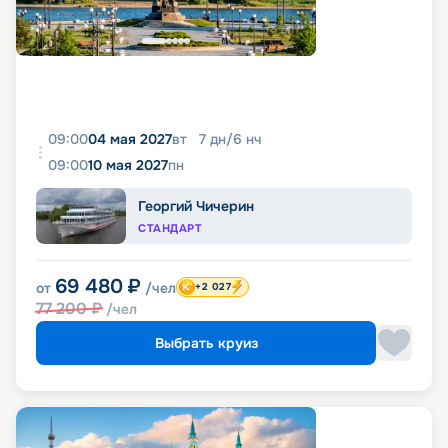
09:00
04 мая 2027
вт
7
дн
/
6
нч
09:00
10 мая 2027
пн
Георгий Чичерин
СТАНДАРТ
69 480
₽
от
/чел
+2 027
77 200
₽
/чел
Выбрать круиз