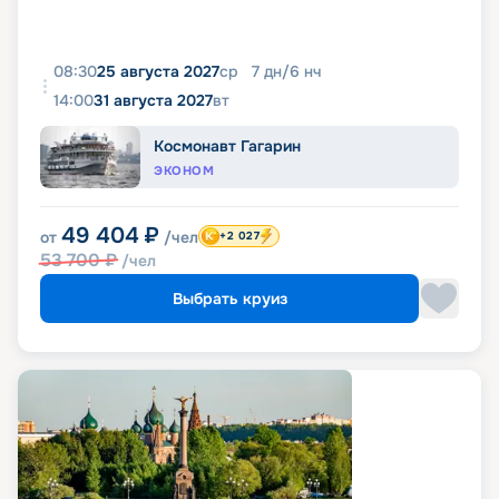
08:30
25 августа 2027
ср
7
дн
/
6
нч
14:00
31 августа 2027
вт
Космонавт Гагарин
ЭКОНОМ
49 404
₽
от
/чел
+2 027
53 700
₽
/чел
Выбрать круиз