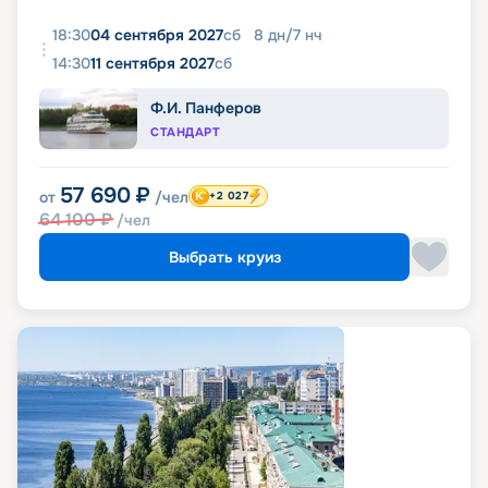
18:30
04 сентября 2027
сб
8
дн
/
7
нч
14:30
11 сентября 2027
сб
Ф.И. Панферов
СТАНДАРТ
57 690
₽
от
/чел
+2 027
64 100
₽
/чел
Выбрать круиз