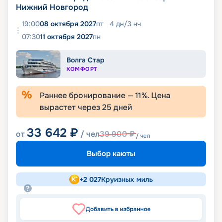
Нижний Новгород
19:00
08 октября 2027
пт
4
дн
/
3
нч
07:30
11 октября 2027
пн
Волга Стар
КОМФОРТ
Раннее бронирование —
11
%. Цена
вырастет через
25
дней
33 642
₽
от
/ чел
39 900
₽
/ чел
Выбор каюты
+
2 027
Круизных миль
Добавить в избранное