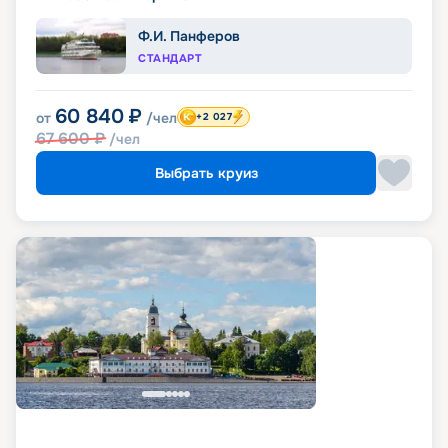
Ф.И. Панферов
СТАНДАРТ
60 840
₽
от
/чел
+2 027
67 600
₽
/чел
Выбрать круиз