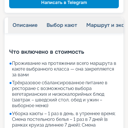
семьям
Скидка многодетным
Написать в Telegram
Описание
Выбор кают
Маршрут и экск
+
22
фотографий
Что включено в стоимость
●
Проживание на протяжении всего маршрута в
каюте выбранного класса — она закрепляется
за вами
●
Трёхразовое сбалансированное питание в
ресторане с возможностью выбора
вегетарианских и низкокалорийных блюд
(завтрак – шведский стол, обед и ужин –
выборное меню)
●
Уборка каюты – 1 раз в день, в утреннее время;
Смена постельного белья – 1 раз в 7 дней (в
рамках круиза длиннее 7 дней); Смена