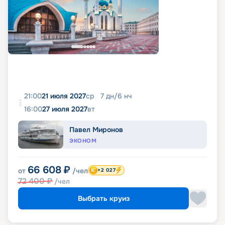
21:00
21 июля 2027
ср
7
дн
/
6
нч
16:00
27 июля 2027
вт
Павел Миронов
ЭКОНОМ
66 608
₽
от
/чел
+2 027
72 400
₽
/чел
Выбрать круиз