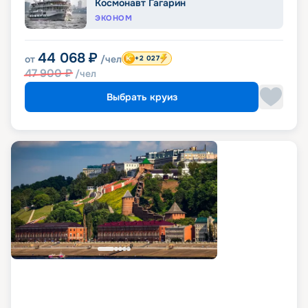
Космонавт Гагарин
ЭКОНОМ
44 068
₽
от
/чел
+2 027
47 900
₽
/чел
Выбрать круиз