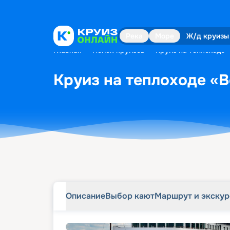
Описание
Выбор кают
Маршрут и экску
Река
Море
Ж/д круизы
Главная
•
Поиск круизов
•
Круиз на теплоходе «
Круиз на теплоходе «В
Описание
Выбор кают
Маршрут и экску