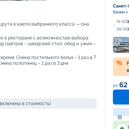
+
32
фотографий
Санкт-
Кижи
19:00
3
рута в каюте выбранного класса — она
08:00
е в ресторане с возможностью выбора
 (завтрак – шведский стол, обед и ужин –
 время; Смена постельного белья – 1 раз в 7
Смена полотенец – 1 раз в 3 дня
62
от
включена в стоимость)