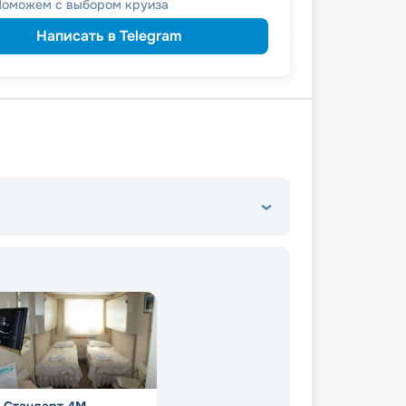
Поможем с выбором круиза
пенсионерам
а
ведомств
 сотрудникам силовых
Написать в Telegram
ветеранам
а
семьям
а многодетным