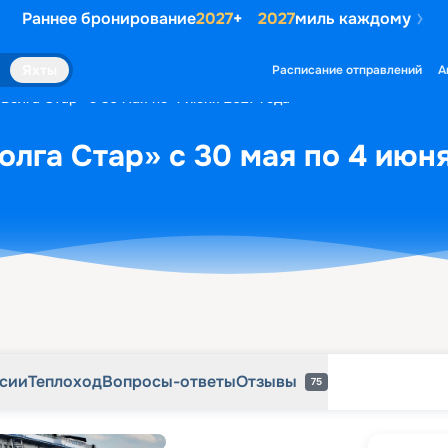
Раннее бронирование
2027
+
2027
миль каждому
рсии
Теплоход
Вопросы-ответы
Отзывы
75
Яхты
Расписание отправлений
А
Волга Стар» с 30 мая по 4 июня 2027 года
олга Стар» с 30 мая по 4 июня
рсии
Теплоход
Вопросы-ответы
Отзывы
75