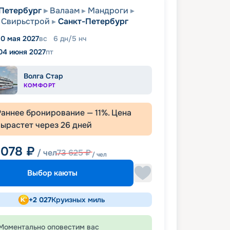
Петербург
Валаам
Мандроги
Свирьстрой
Санкт-Петербург
0 мая 2027
вс
6
дн
/
5
нч
04 июня 2027
пт
Волга Стар
КОМФОРТ
Раннее бронирование —
11
%. Цена
вырастет через
26
дней
 078
₽
/ чел
73 625
₽
/ чел
Выбор каюты
+
2 027
Круизных миль
Моментально оповестим вас