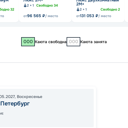
миум
Люкс 2М+
Люкс двухкомнатный
2М+
2 + 1
Свободно
34
бодно
32
2 + 1
Свободно
2
96 565
₽
131 053
₽
сто
от
/ место
от
/ место
000
000
Каюта свободна
Каюта занята
Санкт-
Кижи
19:00
3
05.2027
,
Воскресенье
-Петербург
08:00
ИЕ