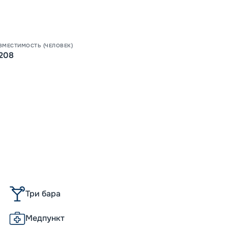
Допо
Как пол
-
30
%
Скидки
ВМЕСТИМОСТЬ (ЧЕЛОВЕК)
места
208
Непол
-
15
%
Скидк
Пишит
-
10
%
Скидк
Скидка
Скидк
Скидк
Три бара
Медпункт