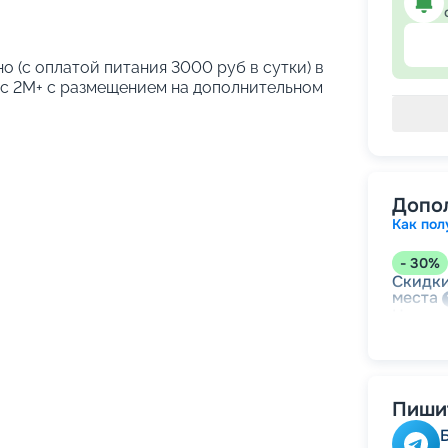
о (с оплатой питания 3000 руб в сутки) в
кс 2М+ с размещением на дополнительном
Допо
Как пол
-
30
%
Скидки
места
Непол
-
15
%
Скидк
Пишит
-
10
%