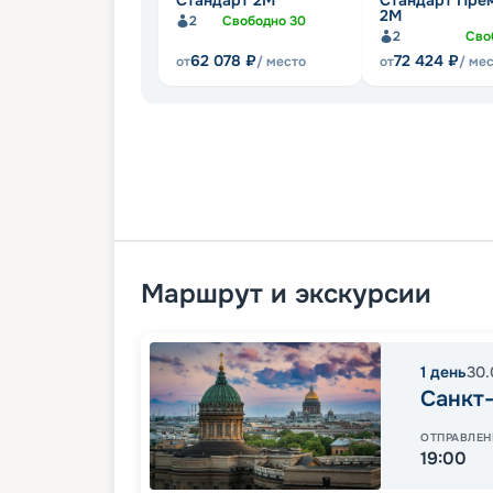
Стандарт 2M
Стандарт Пре
2М
2
Свободно
30
2
Сво
62 078
₽
72 424
₽
от
/ место
от
/ ме
Маршрут и экскурсии
1
день
30.
Санкт
ОТПРАВЛЕН
19:00