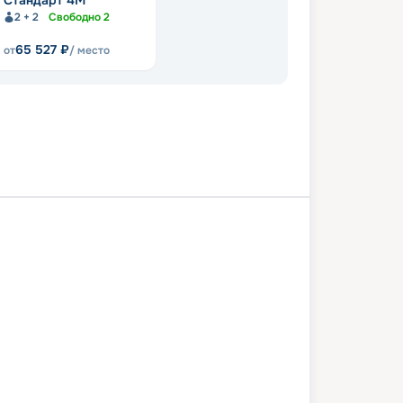
Стандарт 4M
2 + 2
Свободно
2
65 527
₽
от
/ место
Петербург
Валаам
Мандроги
Свирьстрой
Санкт-Петербург
0 мая 2027
вс
6
дн
/
5
нч
04 июня 2027
пт
Волга Стар
КОМФОРТ