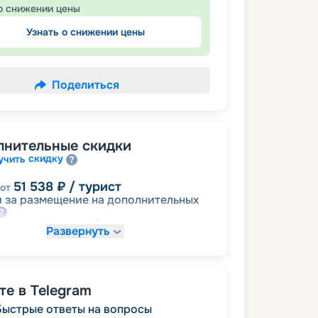
о снижении цены
Узнать о снижении цены
Поделиться
лнительные скидки
скидку
учить
51 538
₽
/ турист
от
 за размещение на дополнительных
размещение
ное
Развернуть
62 581
₽
/ турист
от
детям
а
е в Telegram
Быстрые ответы на вопросы
66 263
₽
/ турист
от