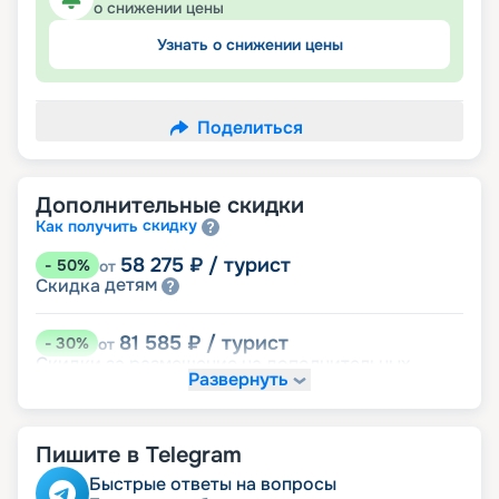
о снижении цены
Узнать о снижении цены
Поделиться
Дополнительные скидки
скидку
Как получить
58 275
₽
/ турист
-
50
%
от
детям
Скидка
81 585
₽
/ турист
-
30
%
от
Скидки за размещение на дополнительных
Развернуть
места
размещение
Неполное
Пишите в Telegram
104 895
₽
/ турист
-
10
%
от
ведомств
Скидка сотрудникам силовых
Быстрые ответы на вопросы
ветеранам