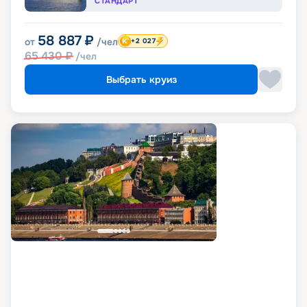
СТАНДАРТ
58 887
₽
от
/чел
+2 027
65 430
₽
/чел
Выбрать круиз