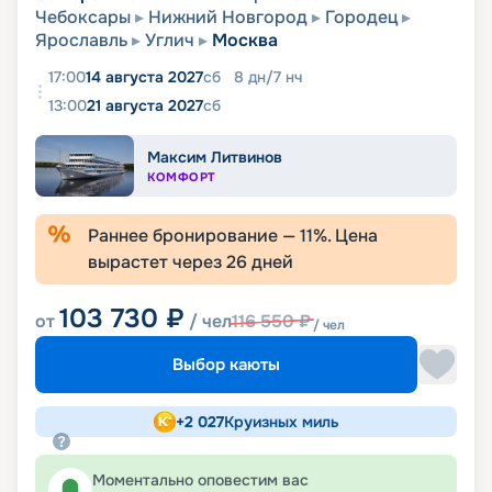
Чебоксары
Нижний Новгород
Городец
Ярославль
Углич
Москва
17:00
14 августа 2027
сб
8
дн
/
7
нч
13:00
21 августа 2027
сб
Максим Литвинов
КОМФОРТ
Раннее бронирование —
11
%. Цена
вырастет через
26
дней
103 730
₽
от
/ чел
116 550
₽
/ чел
Выбор каюты
+
2 027
Круизных миль
Моментально оповестим вас