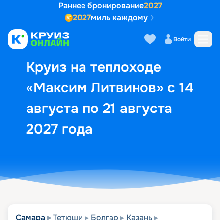
Раннее бронирование
2027
2027
миль каждому
Описание
Выбор кают
Маршрут и экск
Войти
Круиз на теплоходе
«Максим Литвинов» с 14
августа по 21 августа
2027 года
Самара
Тетюши
Болгар
Казань