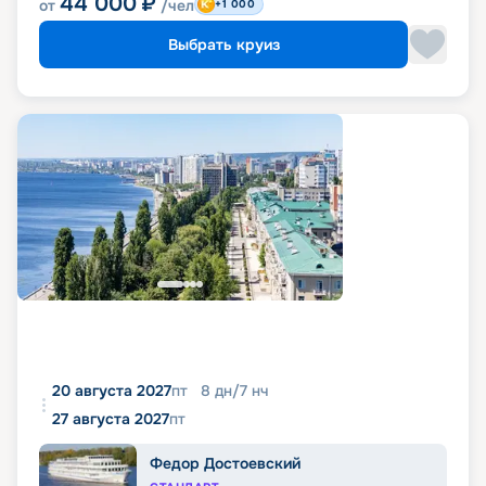
44 000
₽
от
/чел
+1 000
Выбрать круиз
20 августа 2027
пт
8
дн
/
7
нч
27 августа 2027
пт
Федор Достоевский