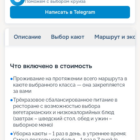
Скидка
Поможем с выбором круиза
семьям
Скидка многодетным
пенсионерам
Скидка
Написать в Telegram
Описание
Выбор кают
Маршрут и экск
+
31
фотографий
Что включено в стоимость
●
Проживание на протяжении всего маршрута в
каюте выбранного класса — она закрепляется
за вами
●
Трёхразовое сбалансированное питание в
ресторане с возможностью выбора
вегетарианских и низкокалорийных блюд
(завтрак – шведский стол, обед и ужин –
выборное меню)
●
Уборка каюты – 1 раз в день, в утреннее время;
Смена постельного белья – 1 раз в 7 дней (в