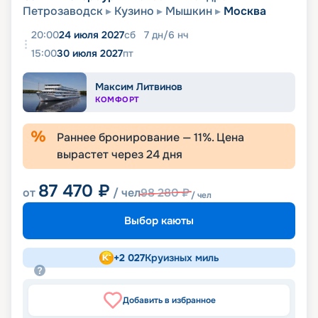
Петрозаводск
Кузино
Мышкин
Москва
20:00
24 июля 2027
сб
7
дн
/
6
нч
15:00
30 июля 2027
пт
Максим Литвинов
КОМФОРТ
Раннее бронирование —
11
%. Цена
вырастет через
24
дня
87 470
₽
от
/ чел
98 280
₽
/ чел
Выбор каюты
+
2 027
Круизных миль
Добавить в избранное