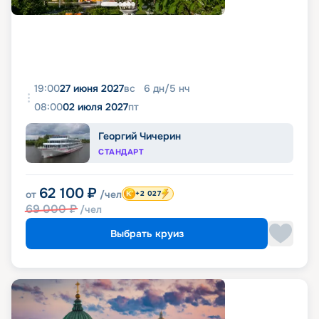
19:00
27 июня 2027
вс
6
дн
/
5
нч
08:00
02 июля 2027
пт
Георгий Чичерин
СТАНДАРТ
62 100
₽
от
/чел
+2 027
69 000
₽
/чел
Выбрать круиз