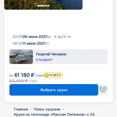
20:00
06 июня 2027
вс
6
дн
/
5
нч
08:00
11 июня 2027
пт
Георгий Чичерин
СТАНДАРТ
61 180
₽
от
/чел
+2 027
64 400
₽
/чел
Выбрать круиз
Главная
•
Поиск круизов
•
Круиз на теплоходе «Максим Литвинов» с 24