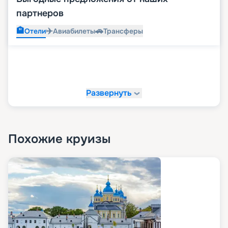
партнеров
🏨
✈️
🚗
Отели
Авиабилеты
Трансферы
Развернуть
Похожие круизы