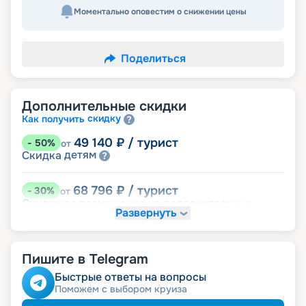
Моментально оповестим о снижении цены
Поделиться
Дополнительные скидки
скидку
Как получить
49 140
₽
/ турист
-
50
%
от
детям
Скидка
68 796
₽
/ турист
-
30
%
от
Скидки за размещение на дополнительных
Развернуть
места
размещение
Неполное
Пишите в Telegram
88 452
₽
/ турист
-
10
%
от
ведомств
Скидка сотрудникам силовых
Быстрые ответы на вопросы
ветеранам
Скидка
Поможем с выбором круиза
семьям
Скидка многодетным