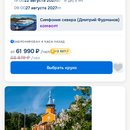
19:00
22 августа 2027
вс
6
дн
/
5
нч
09:00
27 августа 2027
пт
Симфония севера (Дмитрий Фурманов)
КОМФОРТ
ЗАБРОНИРОВАН
4 ЧАСА
НАЗАД
61 990
₽
от
/чел
+2 027
68 878
₽
/чел
Выбрать круиз