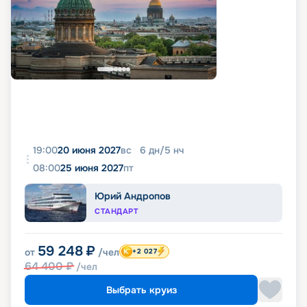
19:00
20 июня 2027
вс
6
дн
/
5
нч
08:00
25 июня 2027
пт
Юрий Андропов
СТАНДАРТ
59 248
₽
от
/чел
+2 027
64 400
₽
/чел
Выбрать круиз