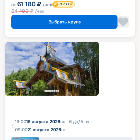
61 180
₽
от
/чел
+2 027
64 400
₽
/чел
Выбрать круиз
19:00
16 августа 2026
вс
6
дн
/
5
нч
09:00
21 августа 2026
пт