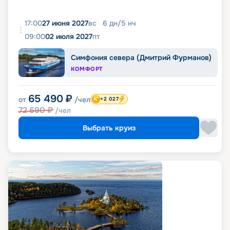
17:00
27 июня 2027
вс
6
дн
/
5
нч
09:00
02 июля 2027
пт
Симфония севера (Дмитрий Фурманов)
КОМФОРТ
65 490
₽
от
/чел
+2 027
72 690
₽
/чел
Выбрать круиз