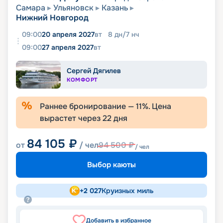
Самара
Ульяновск
Казань
Нижний Новгород
09:00
20 апреля 2027
вт
8
дн
/
7
нч
09:00
27 апреля 2027
вт
Сергей Дягилев
КОМФОРТ
Раннее бронирование —
11
%. Цена
вырастет через
22
дня
84 105
₽
от
/ чел
94 500
₽
/ чел
Выбор каюты
+
2 027
Круизных миль
Добавить в избранное