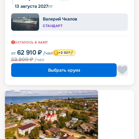
13 августа 2027
пт
Валерий Чкалов
СТАНДАРТ
ОСТАЛОСЬ
8
КАЮТ
62 910
₽
от
/чел
+2 027
69 900
₽
/чел
Выбрать круиз