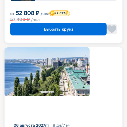
52 808
₽
от
/чел
+2 027
57 400
₽
/чел
Выбрать круиз
06 августа 2027
пт
8
дн
/
7
нч