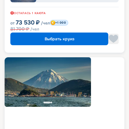
ОСТАЛАСЬ
1
КАЮТА
73 530
₽
от
/чел
+1 000
81 700
₽
/чел
Выбрать круиз