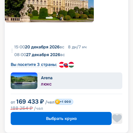
15:00
20 декабря 2026
вс
8
дн
/
7
нч
08:00
27 декабря 2026
вс
Вы посетите 3 страны:
Arena
ЛЮКС
169 433
₽
от
/чел
+1 000
188 254
₽
/чел
Выбрать круиз