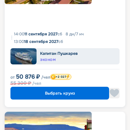
14:00
11 сентября 2027
сб
8
дн
/
7
нч
13:00
18 сентября 2027
сб
Капитан Пушкарев
ЭКОНОМ
50 876
₽
от
/чел
+2 027
55 300
₽
/чел
Выбрать круиз