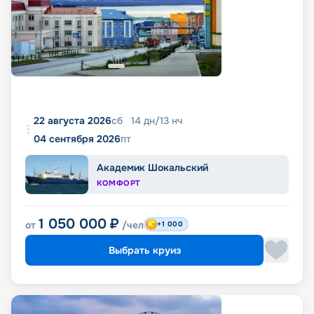
22 августа 2026
сб
14
дн
/
13
нч
04 сентября 2026
пт
Академик Шокальский
КОМФОРТ
1 050 000
₽
от
/чел
+1 000
Выбрать круиз