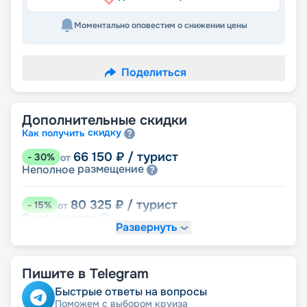
Моментально оповестим о снижении цены
Поделиться
Дополнительные скидки
скидку
Как получить
66 150
₽
/ турист
-
30
%
от
размещение
Неполное
80 325
₽
/ турист
-
15
%
от
детям
Скидка
Развернуть
85 050
₽
/ турист
-
10
%
от
пенсионерам
Скидка
Пишите в Telegram
ведомств
Скидка сотрудникам силовых
семьям
Скидка многодетным
Быстрые ответы на вопросы
ветеранам
Скидка
Поможем с выбором круиза