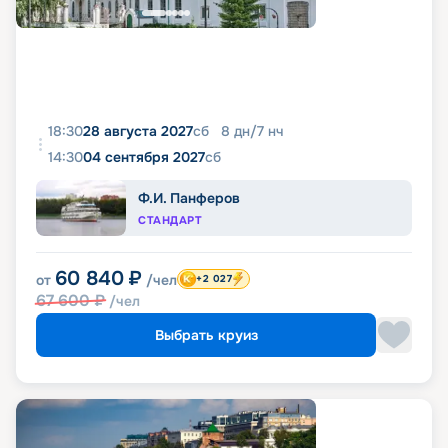
18:30
28 августа 2027
сб
8
дн
/
7
нч
14:30
04 сентября 2027
сб
Ф.И. Панферов
СТАНДАРТ
60 840
₽
от
/чел
+2 027
67 600
₽
/чел
Выбрать круиз