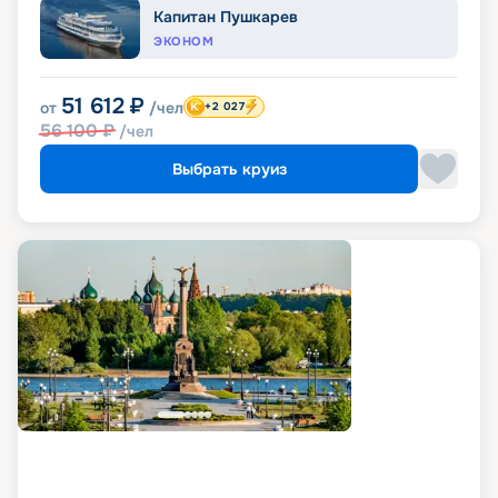
Капитан Пушкарев
ЭКОНОМ
51 612
₽
от
/чел
+2 027
56 100
₽
/чел
Выбрать круиз