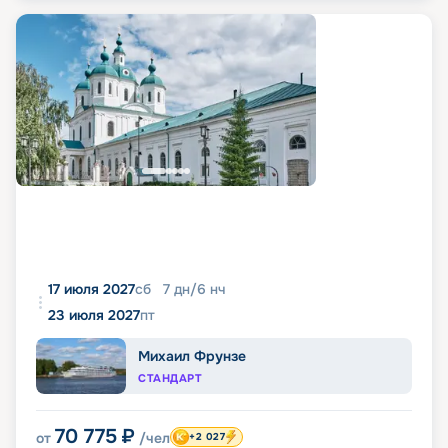
17 июля 2027
сб
7
дн
/
6
нч
23 июля 2027
пт
Михаил Фрунзе
СТАНДАРТ
70 775
₽
от
/чел
+2 027