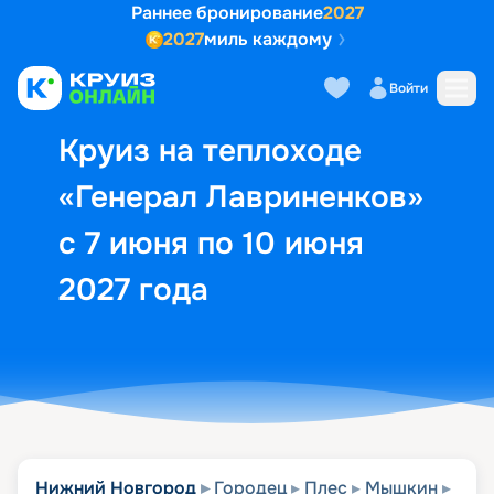
Раннее бронирование
2027
2027
миль каждому
Описание
Выбор кают
Маршрут и экск
Войти
Круиз на теплоходе
«Генерал Лавриненков»
с 7 июня по 10 июня
2027 года
Нижний Новгород
Городец
Плес
Мышкин