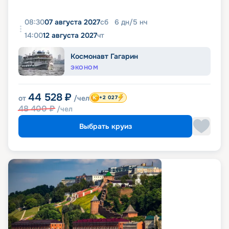
08:30
07 августа 2027
сб
6
дн
/
5
нч
14:00
12 августа 2027
чт
Космонавт Гагарин
ЭКОНОМ
44 528
₽
от
/чел
+2 027
48 400
₽
/чел
Выбрать круиз