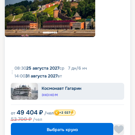
08:30
25 августа 2027
ср
7
дн
/
6
нч
14:00
31 августа 2027
вт
Космонавт Гагарин
ЭКОНОМ
49 404
₽
от
/чел
+2 027
53 700
₽
/чел
Выбрать круиз