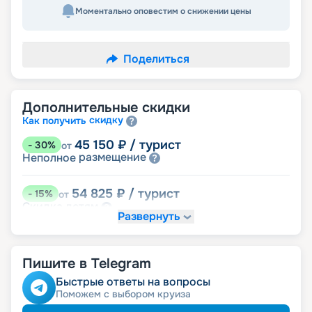
Моментально оповестим о снижении цены
Поделиться
Дополнительные скидки
скидку
Как получить
45 150
₽
/ турист
-
30
%
от
размещение
Неполное
54 825
₽
/ турист
-
15
%
от
детям
Скидка
Развернуть
58 050
₽
/ турист
-
10
%
от
пенсионерам
Скидка
Пишите в Telegram
ведомств
Скидка сотрудникам силовых
ветеранам
Скидка
Быстрые ответы на вопросы
семьям
Скидка многодетным
Поможем с выбором круиза