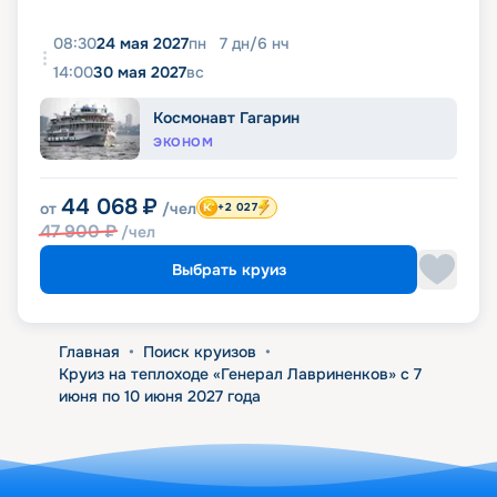
08:30
24 мая 2027
пн
7
дн
/
6
нч
14:00
30 мая 2027
вс
Космонавт Гагарин
ЭКОНОМ
44 068
₽
от
/чел
+2 027
47 900
₽
/чел
Выбрать круиз
Главная
•
Поиск круизов
•
Круиз на теплоходе «Генерал Лавриненков» с 7
июня по 10 июня 2027 года