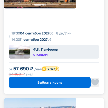
18:30
04 сентября 2027
сб
8
дн
/
7
нч
14:30
11 сентября 2027
сб
Ф.И. Панферов
СТАНДАРТ
57 690
₽
от
/чел
+2 027
64 100
₽
/чел
Выбрать круиз