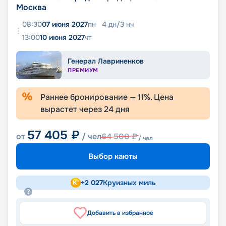
Москва
08:30
07 июня 2027
пн
4
дн
/
3
нч
13:00
10 июня 2027
чт
Генерал Лавриненков
ПРЕМИУМ
Раннее бронирование —
11
%. Цена
вырастет через
24
дня
57 405
₽
от
/ чел
64 500
₽
/ чел
Выбор каюты
+
2 027
Круизных миль
Добавить в избранное