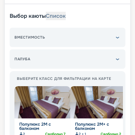
Выбор каюты
Список
ВМЕСТИМОСТЬ
ПАЛУБА
ВЫБЕРИТЕ КЛАСС ДЛЯ ФИЛЬТРАЦИИ НА КАРТЕ
Полулюкс 2М с
Полулюкс 2М+ с
К
балконом
балконом
2
Свободно
7
2 + 1
Свободно
2