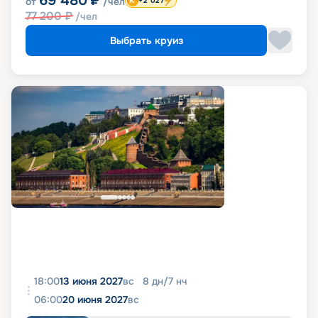
69 480
₽
от
/чел
+2 027
77 200
₽
/чел
Выбрать круиз
18:00
13 июня 2027
вс
8
дн
/
7
нч
06:00
20 июня 2027
вс