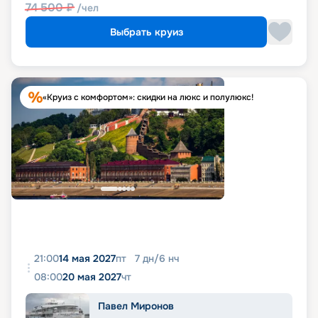
74 500
₽
/чел
Выбрать круиз
«Круиз с комфортом»: скидки на люкс и полулюкс!
21:00
14 мая 2027
пт
7
дн
/
6
нч
08:00
20 мая 2027
чт
Павел Миронов