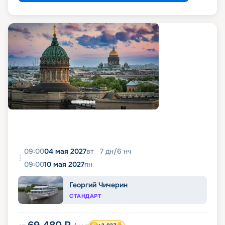
09:00
04 мая 2027
вт
7
дн
/
6
нч
09:00
10 мая 2027
пн
Георгий Чичерин
СТАНДАРТ