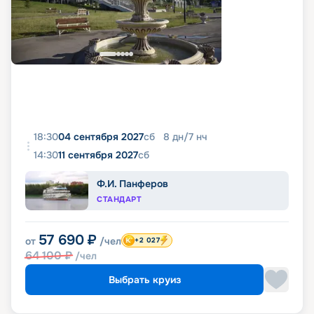
18:30
04 сентября 2027
сб
8
дн
/
7
нч
14:30
11 сентября 2027
сб
Ф.И. Панферов
СТАНДАРТ
57 690
₽
от
/чел
+2 027
64 100
₽
/чел
Выбрать круиз