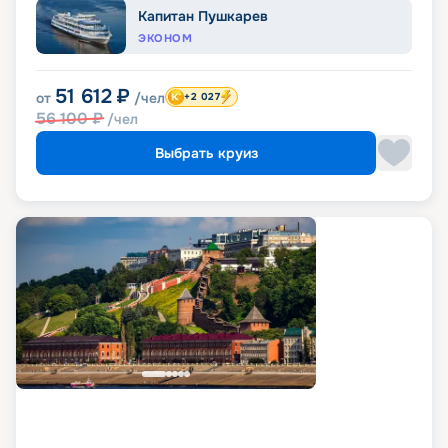
Капитан Пушкарев
ЭКОНОМ
51 612
₽
от
/чел
+2 027
56 100
₽
/чел
Выбрать круиз