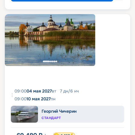
09:00
04 мая 2027
вт
7
дн
/
6
нч
09:00
10 мая 2027
пн
Георгий Чичерин
СТАНДАРТ