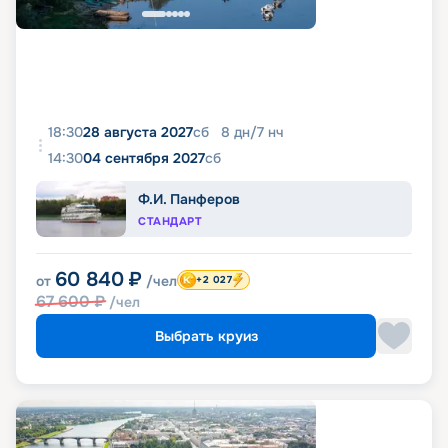
18:30
28 августа 2027
сб
8
дн
/
7
нч
14:30
04 сентября 2027
сб
Ф.И. Панферов
СТАНДАРТ
60 840
₽
от
/чел
+2 027
67 600
₽
/чел
Выбрать круиз