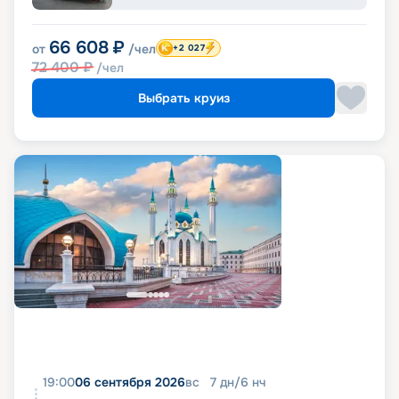
66 608
₽
от
/чел
+2 027
72 400
₽
/чел
Выбрать круиз
19:00
06 сентября 2026
вс
7
дн
/
6
нч