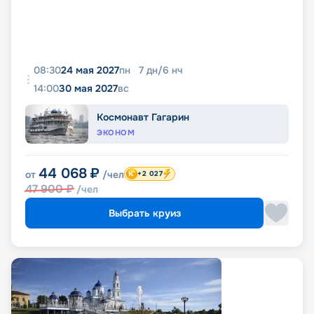
08:30
24 мая 2027
пн
7
дн
/
6
нч
14:00
30 мая 2027
вс
Космонавт Гагарин
ЭКОНОМ
44 068
₽
от
/чел
+2 027
47 900
₽
/чел
Выбрать круиз