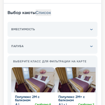
Выбор каюты
Список
ВМЕСТИМОСТЬ
ПАЛУБА
ВЫБЕРИТЕ КЛАСС ДЛЯ ФИЛЬТРАЦИИ НА КАРТЕ
Полулюкс 2М с
Полулюкс 2М+ с
Л
балконом
балконом
2
Свободно
6
2 + 1
Свободно
2