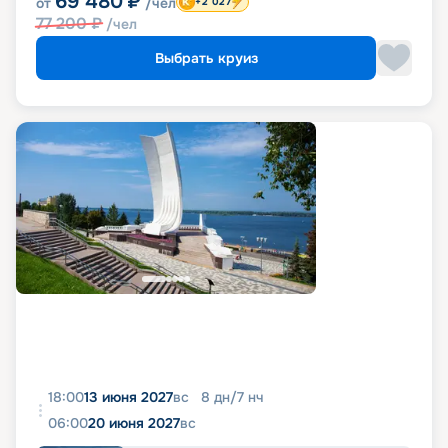
69 480
₽
от
/чел
+2 027
77 200
₽
/чел
Выбрать круиз
18:00
13 июня 2027
вс
8
дн
/
7
нч
06:00
20 июня 2027
вс