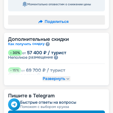
Моментально оповестим о снижении цены
Поделиться
Дополнительные скидки
скидку
Как получить
57 400
₽
/ турист
-
30
%
от
размещение
Неполное
69 700
₽
/ турист
-
15
%
от
детям
Скидка
Развернуть
73 800
₽
/ турист
-
10
%
от
пенсионерам
Скидка
Пишите в Telegram
ведомств
Скидка сотрудникам силовых
ветеранам
Скидка
Быстрые ответы на вопросы
семьям
Скидка многодетным
Поможем с выбором круиза