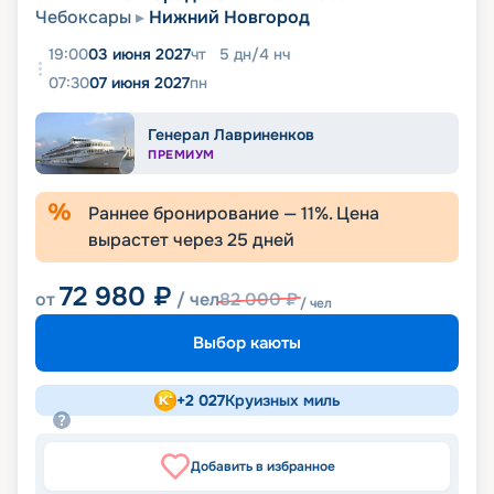
Чебоксары
Нижний Новгород
19:00
03 июня 2027
чт
5
дн
/
4
нч
07:30
07 июня 2027
пн
Генерал Лавриненков
ПРЕМИУМ
Раннее бронирование —
11
%. Цена
вырастет через
25
дней
72 980
₽
от
/ чел
82 000
₽
/ чел
Выбор каюты
+
2 027
Круизных миль
Добавить в избранное