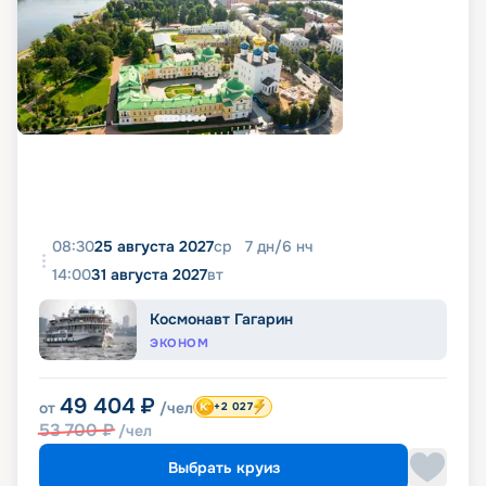
08:30
25 августа 2027
ср
7
дн
/
6
нч
14:00
31 августа 2027
вт
Космонавт Гагарин
ЭКОНОМ
49 404
₽
от
/чел
+2 027
53 700
₽
/чел
Выбрать круиз