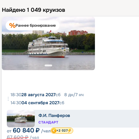
Найдено
1 049
круизов
Раннее бронирование
18:30
28 августа 2027
сб
8
дн
/
7
нч
14:30
04 сентября 2027
сб
Ф.И. Панферов
СТАНДАРТ
60 840
₽
от
/чел
+2 027
67 600
₽
/чел