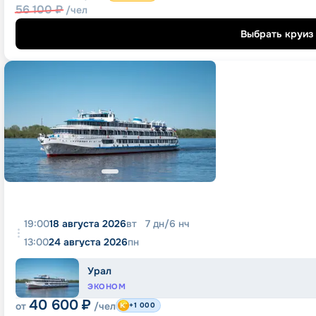
56 100
₽
/чел
Выбрать круиз
19:00
18 августа 2026
вт
7
дн
/
6
нч
13:00
24 августа 2026
пн
Урал
ЭКОНОМ
40 600
₽
от
/чел
+1 000