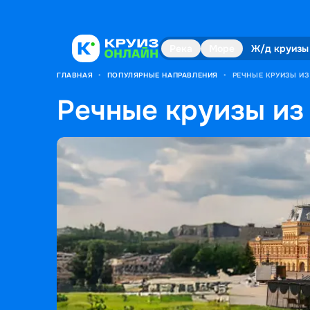
Река
Море
Ж/д круизы
ГЛАВНАЯ
•
ПОПУЛЯРНЫЕ НАПРАВЛЕНИЯ
•
РЕЧНЫЕ КРУИЗЫ И
Речные круизы из