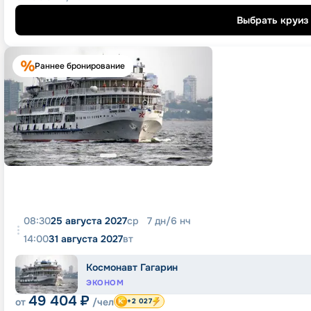
Выбрать круиз
Раннее бронирование
08:30
25 августа 2027
ср
7
дн
/
6
нч
14:00
31 августа 2027
вт
Космонавт Гагарин
ЭКОНОМ
49 404
₽
от
/чел
+2 027