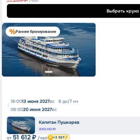
77 200
₽
/чел
Выбрать круиз
Раннее бронирование
18:00
13 июня 2027
вс
8
дн
/
7
нч
06:00
20 июня 2027
вс
Капитан Пушкарев
ЭКОНОМ
51 612
₽
от
/чел
+2 027