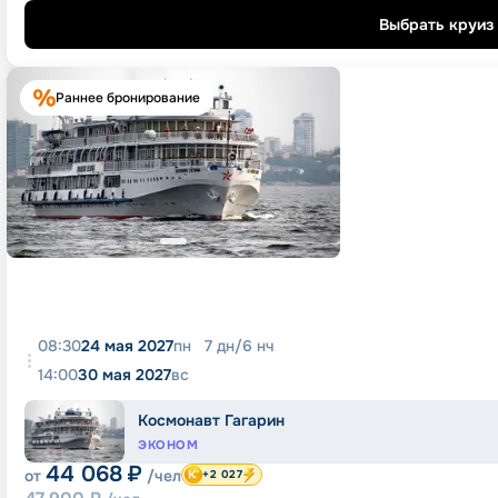
Выбрать круиз
Раннее бронирование
08:30
24 мая 2027
пн
7
дн
/
6
нч
14:00
30 мая 2027
вс
Космонавт Гагарин
ЭКОНОМ
44 068
₽
от
/чел
+2 027