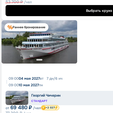
53 700
₽
/чел
Выбрать круиз
Раннее бронирование
09:00
04 мая 2027
вт
7
дн
/
6
нч
09:00
10 мая 2027
пн
Георгий Чичерин
СТАНДАРТ
69 480
₽
от
/чел
+2 027