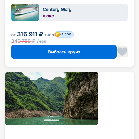
Century Glory
ЛЮКС
316 911
₽
от
/чел
+1 000
340 759
₽
/чел
Выбрать круиз