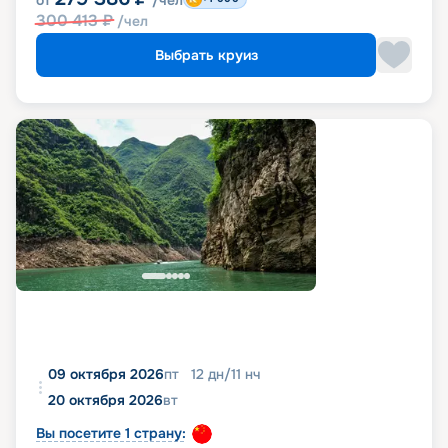
от
/чел
300 413
₽
/чел
Выбрать круиз
09 октября 2026
пт
12
дн
/
11
нч
20 октября 2026
вт
Вы посетите 1 страну: