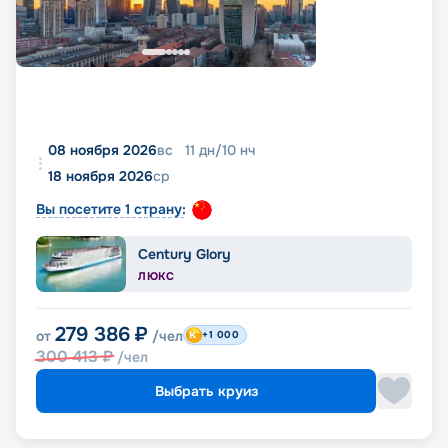
08 ноября 2026
вс
11
дн
/
10
нч
18 ноября 2026
ср
Вы посетите 1 страну:
Century Glory
ЛЮКС
279 386
₽
от
/чел
+1 000
300 413
₽
/чел
Выбрать круиз