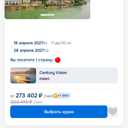
18 апреля 2027
вс
11
дн
/
10
нч
28 апреля 2027
ср
Вы посетите 1 страну:
Century Vision
ЛЮКС
273 402
₽
от
/чел
+1 000
300 413
₽
/чел
Выбрать круиз