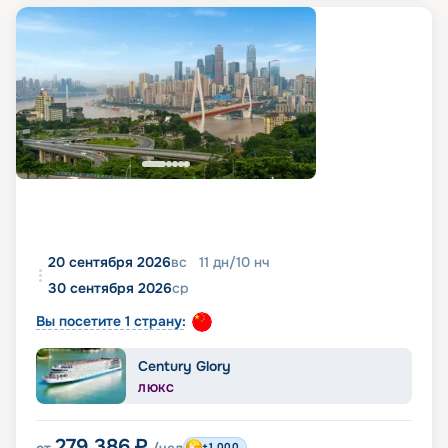
20 сентября 2026
вс
11
дн
/
10
нч
30 сентября 2026
ср
Вы посетите 1 страну:
Century Glory
ЛЮКС
279 386
₽
+1 000