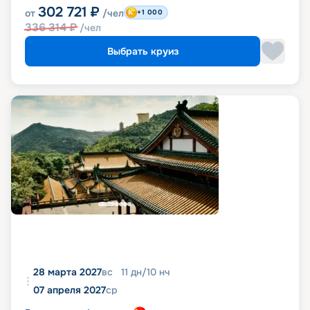
302 721
₽
от
/чел
+1 000
336 314
₽
/чел
Выбрать круиз
28 марта 2027
вс
11
дн
/
10
нч
07 апреля 2027
ср