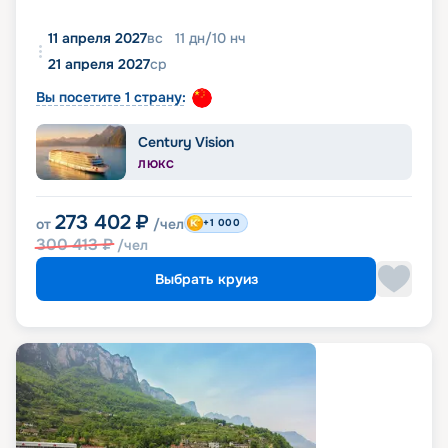
11 апреля 2027
вс
11
дн
/
10
нч
21 апреля 2027
ср
Вы посетите 1 страну:
Century Vision
ЛЮКС
273 402
₽
от
/чел
+1 000
300 413
₽
/чел
Выбрать круиз