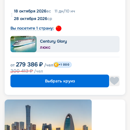
18 октября 2026
вс
11
дн
/
10
нч
28 октября 2026
ср
Вы посетите 1 страну:
Century Glory
ЛЮКС
279 386
₽
от
/чел
+1 000
300 413
₽
/чел
Выбрать круиз