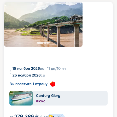
15 ноября 2026
вс
11
дн
/
10
нч
25 ноября 2026
ср
Вы посетите 1 страну:
Century Glory
ЛЮКС
279 386
₽
+1 000