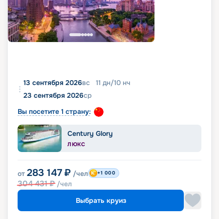
13 сентября 2026
вс
11
дн
/
10
нч
23 сентября 2026
ср
Вы посетите 1 страну:
Century Glory
ЛЮКС
283 147
₽
от
/чел
+1 000
304 431
₽
/чел
Выбрать круиз