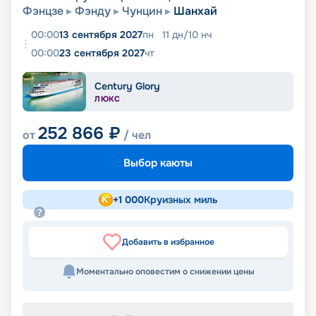
Фэнцзе
Фэнду
Чунцин
Шанхай
00:00
13 сентября 2027
пн
11
дн
/
10
нч
00:00
23 сентября 2027
чт
Century Glory
ЛЮКС
252 866
₽
от
/ чел
Выбор каюты
+
1 000
Круизных миль
Добавить в избранное
Моментально оповестим о снижении цены