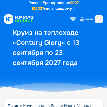
Раннее бронирование
2027
2027
миль каждому
Описание
Выбор кают
Маршрут и экск
Войти
Круиз на теплоходе
«Century Glory» с 13
сентября по 23
сентября 2027 года
Пекин
Круиз по реке Янцзы: Ичан
Ушань