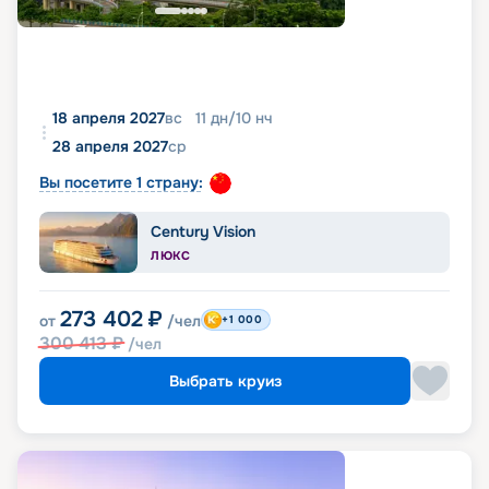
18 апреля 2027
вс
11
дн
/
10
нч
28 апреля 2027
ср
Вы посетите 1 страну:
Century Vision
ЛЮКС
273 402
₽
от
/чел
+1 000
300 413
₽
/чел
Выбрать круиз