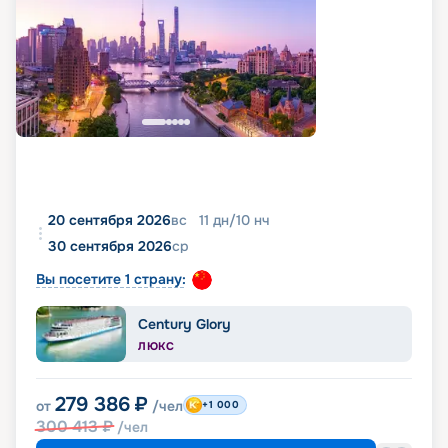
20 сентября 2026
вс
11
дн
/
10
нч
30 сентября 2026
ср
Вы посетите 1 страну:
Century Glory
ЛЮКС
279 386
₽
от
/чел
+1 000
300 413
₽
/чел