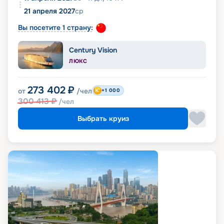
21 апреля 2027
ср
Вы посетите 1 страну:
Century Vision
ЛЮКС
273 402
₽
от
/чел
+1 000
300 413
₽
/чел
Выбрать круиз