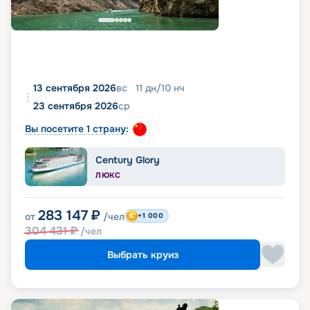
13 сентября 2026
вс
11
дн
/
10
нч
23 сентября 2026
ср
Вы посетите 1 страну:
Century Glory
ЛЮКС
283 147
₽
от
/чел
+1 000
304 431
₽
/чел
Выбрать круиз