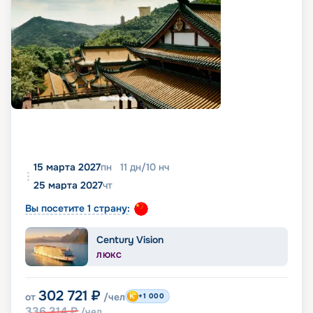
15 марта 2027
пн
11
дн
/
10
нч
25 марта 2027
чт
Вы посетите 1 страну:
Century Vision
ЛЮКС
302 721
₽
от
/чел
+1 000
336 314
₽
/чел