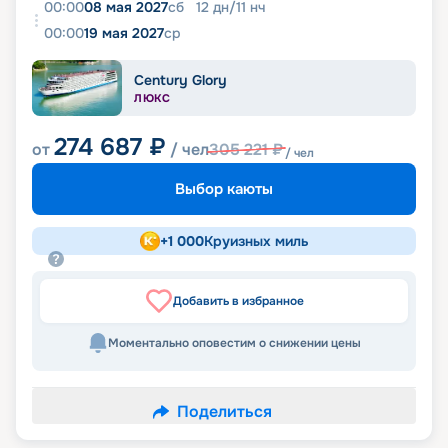
00:00
08 мая 2027
сб
12
дн
/
11
нч
00:00
19 мая 2027
ср
Century Glory
ЛЮКС
274 687
₽
от
/ чел
305 221
₽
/ чел
Выбор каюты
+
1 000
Круизных миль
Добавить в избранное
Моментально оповестим о снижении цены
Поделиться