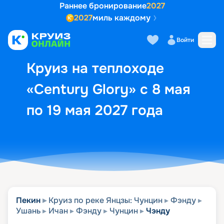
Раннее бронирование
2027
2027
миль каждому
Описание
Выбор кают
Маршрут и экск
Войти
Круиз на теплоходе
«Century Glory» с 8 мая
по 19 мая 2027 года
Пекин
Круиз по реке Янцзы: Чунцин
Фэнду
Ушань
Ичан
Фэнду
Чунцин
Чэнду