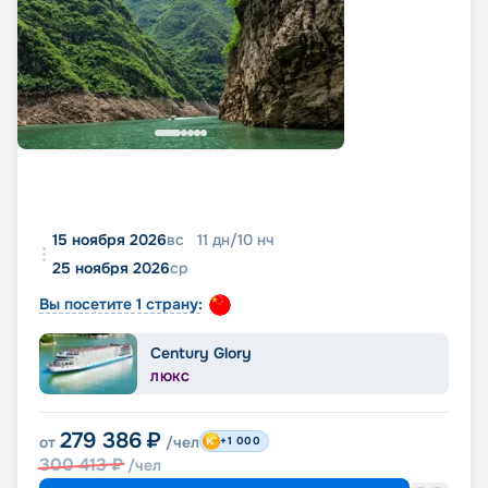
15 ноября 2026
вс
11
дн
/
10
нч
25 ноября 2026
ср
Вы посетите 1 страну:
Century Glory
ЛЮКС
279 386
₽
от
/чел
+1 000
300 413
₽
/чел