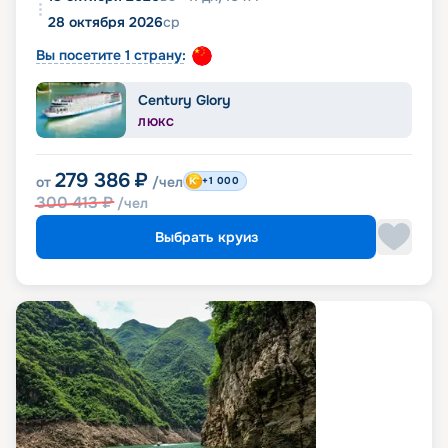
28 октября 2026
ср
Вы посетите 1 страну:
Century Glory
ЛЮКС
279 386
₽
от
/чел
+1 000
300 413
₽
/чел
Выбрать круиз