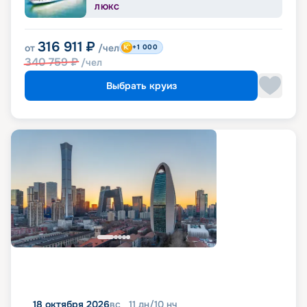
ЛЮКС
316 911
₽
от
/чел
+1 000
340 759
₽
/чел
Выбрать круиз
18 октября 2026
вс
11
дн
/
10
нч