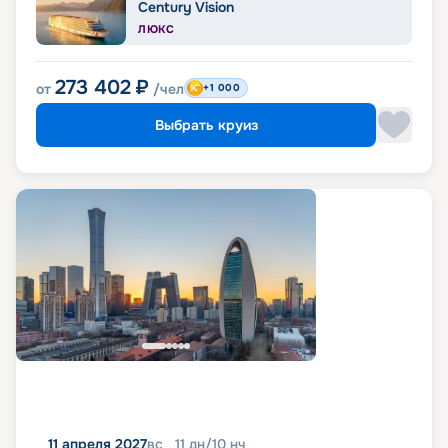
Century Vision
ЛЮКС
273 402
₽
от
/чел
+1 000
Выбрать круиз
11 апреля 2027
вс
11
дн
/
10
нч