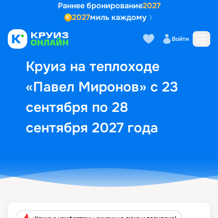
Раннее бронирование
2027
2027
миль каждому
Описание
Выбор кают
Маршрут и экск
Войти
Круиз на теплоходе
«Павел Миронов» с 23
сентября по 28
сентября 2027 года