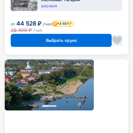
ЭКОНОМ
44 528
₽
от
/чел
+2 027
48 400
₽
/чел
Выбрать круиз