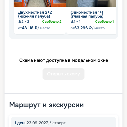
Двухместная 2+2
Одноместная 1+1
Д
(нижняя палуба)
(главная палуба)
2
2 + 2
Свободно
2
1 + 1
Свободно
1
48 116
₽
63 296
₽
от
/ место
от
/ место
от
Схема кают доступна в модальном окне
Открыть схему
Маршрут и экскурсии
1
день
23.09.2027
,
Четверг