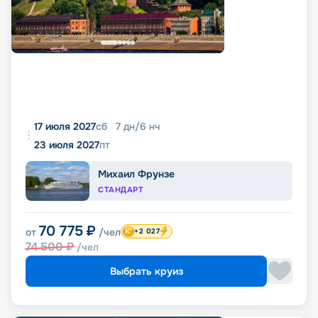
17 июля 2027
сб
7
дн
/
6
нч
23 июля 2027
пт
Михаил Фрунзе
СТАНДАРТ
70 775
₽
от
/чел
+2 027
74 500
₽
/чел
Выбрать круиз