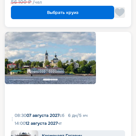
56 100
₽
/чел
Выбрать круиз
08:30
07 августа 2027
сб
6
дн
/
5
нч
14:00
12 августа 2027
чт
Космонавт Гагарин