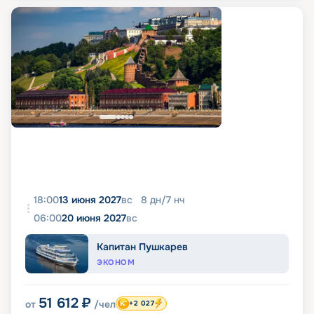
18:00
13 июня 2027
вс
8
дн
/
7
нч
06:00
20 июня 2027
вс
Капитан Пушкарев
ЭКОНОМ
51 612
₽
от
/чел
+2 027