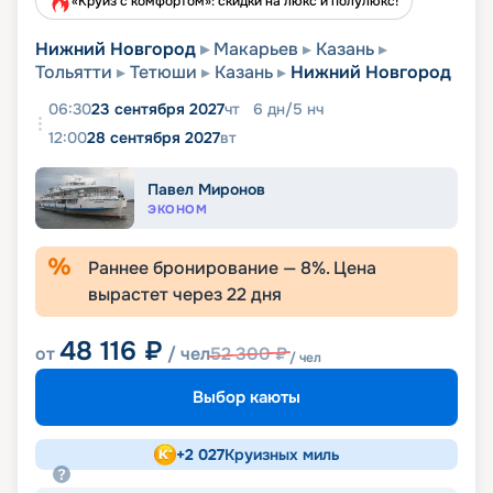
«Круиз с комфортом»: скидки на люкс и полулюкс!
Нижний Новгород
Макарьев
Казань
Тольятти
Тетюши
Казань
Нижний Новгород
06:30
23 сентября 2027
чт
6
дн
/
5
нч
12:00
28 сентября 2027
вт
Павел Миронов
ЭКОНОМ
Раннее бронирование —
8
%. Цена
вырастет через
22
дня
48 116
₽
от
/ чел
52 300
₽
/ чел
Выбор каюты
+
2 027
Круизных миль