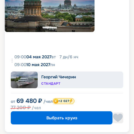
09:00
04 мая 2027
вт
7
дн
/
6
нч
09:00
10 мая 2027
пн
Георгий Чичерин
СТАНДАРТ
69 480
₽
от
/чел
+2 027
77 200
₽
/чел
Выбрать круиз