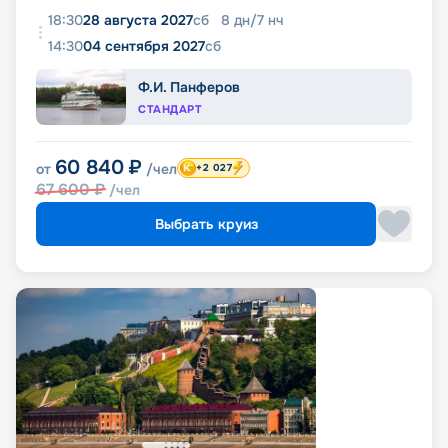
18:30
28 августа 2027
сб
8
дн
/
7
нч
14:30
04 сентября 2027
сб
Ф.И. Панферов
СТАНДАРТ
60 840
₽
от
/чел
+2 027
67 600
₽
/чел
Выбрать круиз