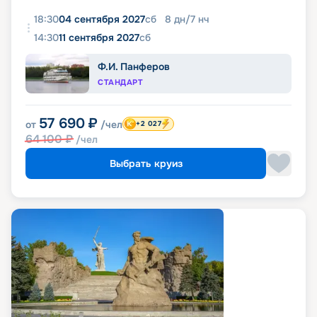
18:30
04 сентября 2027
сб
8
дн
/
7
нч
14:30
11 сентября 2027
сб
Ф.И. Панферов
СТАНДАРТ
57 690
₽
от
/чел
+2 027
64 100
₽
/чел
Выбрать круиз