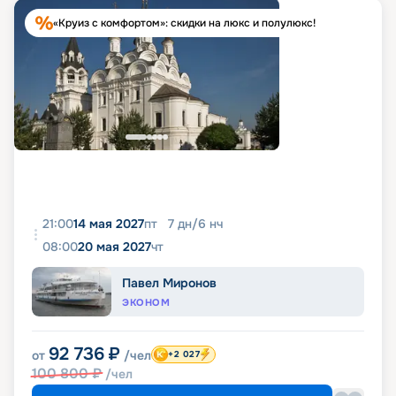
«Круиз с комфортом»: скидки на люкс и полулюкс!
21:00
14 мая 2027
пт
7
дн
/
6
нч
08:00
20 мая 2027
чт
Павел Миронов
ЭКОНОМ
92 736
₽
от
/чел
+2 027
100 800
₽
/чел