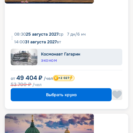
08:30
25 августа 2027
ср
7
дн
/
6
нч
14:00
31 августа 2027
вт
Космонавт Гагарин
ЭКОНОМ
49 404
₽
от
/чел
+2 027
53 700
₽
/чел
Выбрать круиз