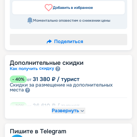
Добавить в избранное
Моментально оповестим о снижении цены
Поделиться
Дополнительные скидки
скидку
Как получить
31 380
₽
/ турист
-
40
%
от
Скидки за размещение на дополнительных
места
36 610
₽
/ турист
-
30
%
от
Развернуть
размещение
Неполное
47 070
₽
/ турист
-
10
%
от
Пишите в Telegram
детям
Скидка