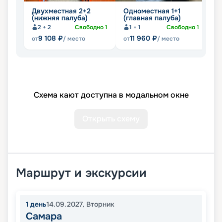
Двухместная 2+2
Одноместная 1+1
Д
(нижняя палуба)
(главная палуба)
2
2 + 2
Свободно
1
1 + 1
Свободно
1
9 108
₽
11 960
₽
от
/ место
от
/ место
от
Схема кают доступна в модальном окне
Открыть схему
Маршрут и экскурсии
1
день
14.09.2027
,
Вторник
Самара