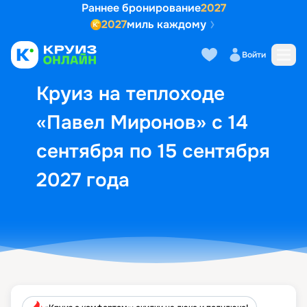
Раннее бронирование
2027
2027
миль каждому
Описание
Выбор кают
Маршрут и экск
Войти
Круиз на теплоходе
«Павел Миронов» с 14
сентября по 15 сентября
2027 года