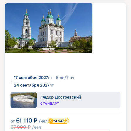
17 сентября 2027
пт
8
дн
/
7
нч
24 сентября 2027
пт
Федор Достоевский
СТАНДАРТ
61 110
₽
от
/чел
+2 027
67 900
₽
/чел