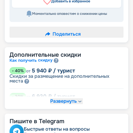
Добавить в избранное
Моментально оповестим о снижении цены
Поделиться
Дополнительные скидки
скидку
Как получить
5 940
₽
/ турист
-
40
%
от
Скидки за размещение на дополнительных
места
6 930
₽
/ турист
-
30
%
от
Развернуть
размещение
Неполное
8 910
₽
/ турист
-
10
%
от
Пишите в Telegram
детям
Скидка
пенсионерам
Скидка
Быстрые ответы на вопросы