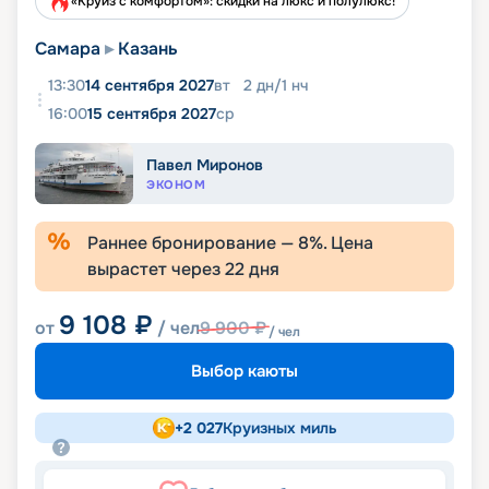
«Круиз с комфортом»: скидки на люкс и полулюкс!
Самара
Казань
13:30
14 сентября 2027
вт
2
дн
/
1
нч
16:00
15 сентября 2027
ср
Павел Миронов
ЭКОНОМ
Раннее бронирование —
8
%. Цена
вырастет через
22
дня
9 108
₽
от
/ чел
9 900
₽
/ чел
Выбор каюты
+
2 027
Круизных миль