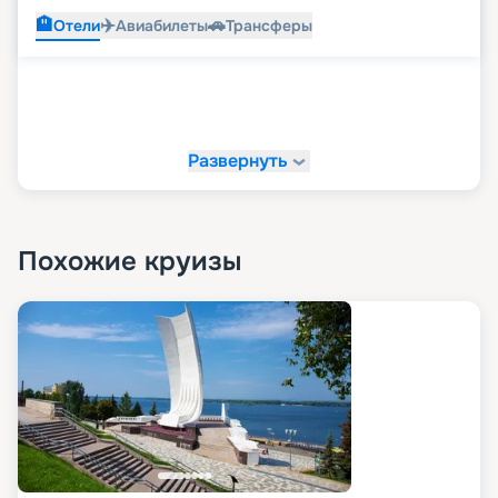
🏨
✈️
🚗
Отели
Авиабилеты
Трансферы
Развернуть
Похожие круизы