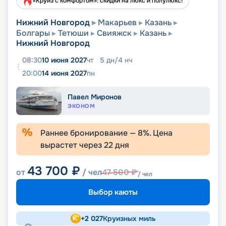
«Круиз с комфортом»: скидки на люкс и полулюкс!
Нижний Новгород
Макарьев
Казань
Болгары
Тетюши
Свияжск
Казань
Нижний Новгород
08:30
10 июня 2027
чт
5
дн
/
4
нч
20:00
14 июня 2027
пн
Павел Миронов
ЭКОНОМ
Раннее бронирование —
8
%. Цена
вырастет через
22
дня
43 700
₽
от
/ чел
47 500
₽
/ чел
Выбор каюты
+
2 027
Круизных миль