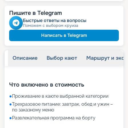
42 750
₽
/ турист
-
10
%
от
Пишите в Telegram
детям
Скидка
пенсионерам
Скидка
Быстрые ответы на вопросы
Поможем с выбором круиза
Написать в Telegram
Описание
Выбор кают
Маршрут и экск
+
22
фотографий
Что включено в стоимость
●
Проживание в каюте выбранной категории
●
Трехразовое питание: завтрак, обед и ужин –
по заказному меню
●
Развлекательная программа на борту