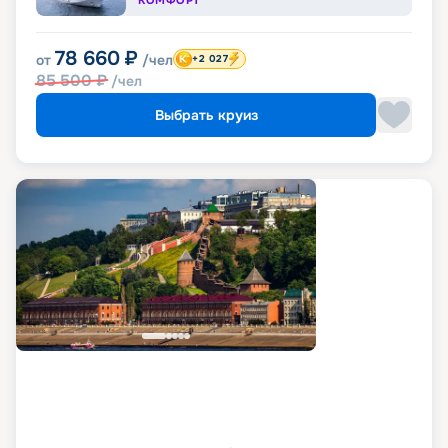
78 660
₽
от
/чел
+2 027
85 500
₽
/чел
Выбрать круиз