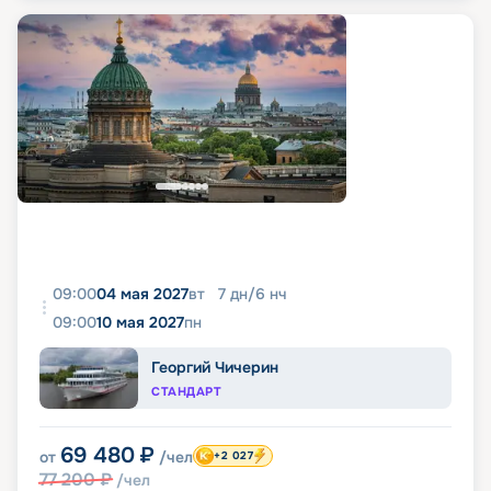
09:00
04 мая 2027
вт
7
дн
/
6
нч
09:00
10 мая 2027
пн
Георгий Чичерин
СТАНДАРТ
69 480
₽
от
/чел
+2 027
77 200
₽
/чел