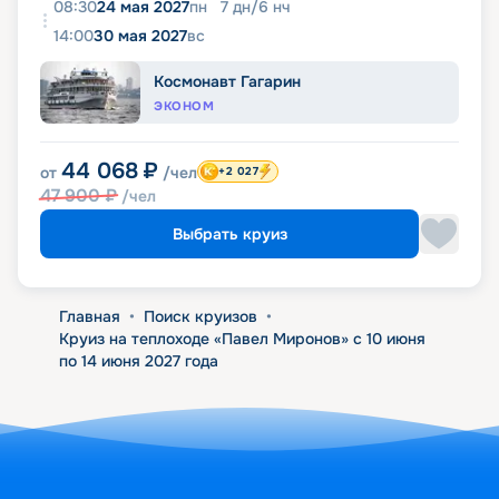
08:30
24 мая 2027
пн
7
дн
/
6
нч
14:00
30 мая 2027
вс
Космонавт Гагарин
ЭКОНОМ
44 068
₽
от
/чел
+2 027
47 900
₽
/чел
Выбрать круиз
Главная
•
Поиск круизов
•
Круиз на теплоходе «Павел Миронов» с 10 июня
по 14 июня 2027 года