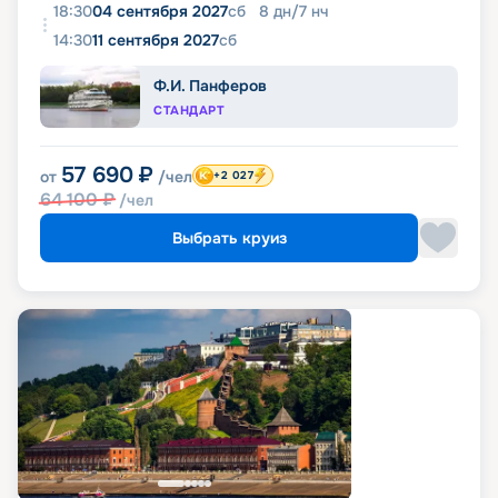
18:30
04 сентября 2027
сб
8
дн
/
7
нч
14:30
11 сентября 2027
сб
Ф.И. Панферов
СТАНДАРТ
57 690
₽
от
/чел
+2 027
64 100
₽
/чел
Выбрать круиз