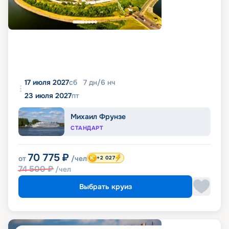
17 июля 2027
сб
7
дн
/
6
нч
23 июля 2027
пт
Михаил Фрунзе
СТАНДАРТ
70 775
₽
от
/чел
+2 027
74 500
₽
/чел
Выбрать круиз