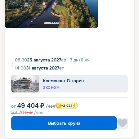
08:30
25 августа 2027
ср
7
дн
/
6
нч
14:00
31 августа 2027
вт
Космонавт Гагарин
ЭКОНОМ
49 404
₽
от
/чел
+2 027
53 700
₽
/чел
Выбрать круиз