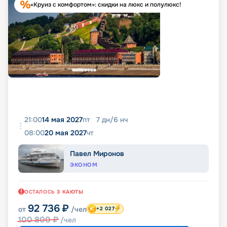
«Круиз с комфортом»: скидки на люкс и полулюкс!
21:00
14 мая 2027
пт
7
дн
/
6
нч
08:00
20 мая 2027
чт
Павел Миронов
ЭКОНОМ
ОСТАЛОСЬ
3
КАЮТЫ
92 736
₽
от
/чел
+2 027
100 800
₽
/чел