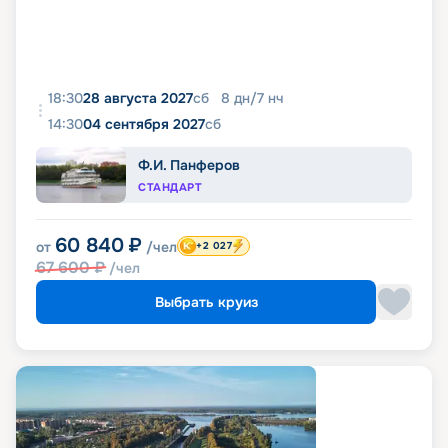
18:30
28 августа 2027
сб
8
дн
/
7
нч
14:30
04 сентября 2027
сб
Ф.И. Панферов
СТАНДАРТ
60 840
₽
от
/чел
+2 027
67 600
₽
/чел
Выбрать круиз