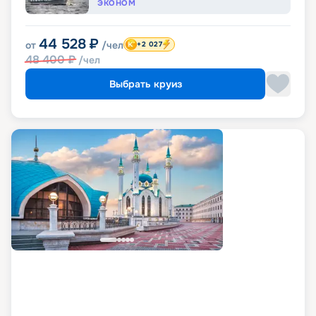
ЭКОНОМ
44 528
₽
от
/чел
+2 027
48 400
₽
/чел
Выбрать круиз