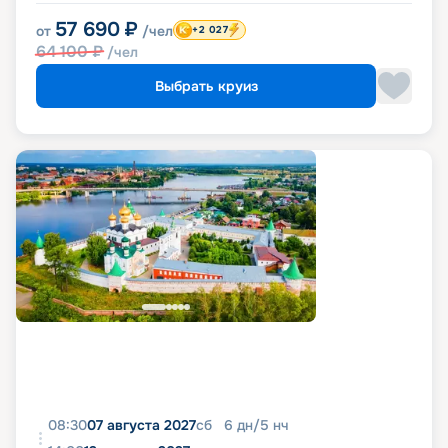
57 690
₽
от
/чел
+2 027
64 100
₽
/чел
Выбрать круиз
08:30
07 августа 2027
сб
6
дн
/
5
нч