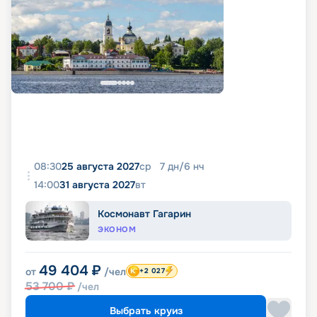
08:30
25 августа 2027
ср
7
дн
/
6
нч
14:00
31 августа 2027
вт
Космонавт Гагарин
ЭКОНОМ
49 404
₽
от
/чел
+2 027
53 700
₽
/чел
Выбрать круиз