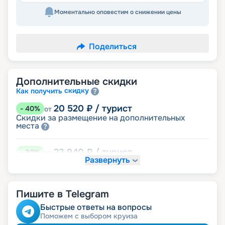
Моментально оповестим о снижении цены
Поделиться
Дополнительные скидки
скидку
Как получить
20 520
₽
/ турист
-
40
%
от
Скидки за размещение на дополнительных
места
23 940
₽
/ турист
-
30
%
от
Развернуть
размещение
Неполное
30 780
₽
/ турист
-
10
%
от
Пишите в Telegram
детям
Скидка
пенсионерам
Скидка
Быстрые ответы на вопросы
Поможем с выбором круиза