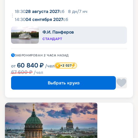
18:30
28 августа 2027
сб
8
дн
/
7
нч
14:30
04 сентября 2027
сб
Ф.И. Панферов
СТАНДАРТ
ЗАБРОНИРОВАН
2 ЧАСА
НАЗАД
60 840
₽
от
/чел
+2 027
67 600
₽
/чел
Выбрать круиз