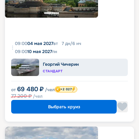
09:00
04 мая 2027
вт
7
дн
/
6
нч
09:00
10 мая 2027
пн
Георгий Чичерин
СТАНДАРТ
69 480
₽
от
/чел
+2 027
77 200
₽
/чел
Выбрать круиз