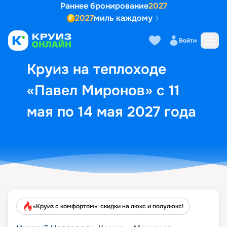
Раннее бронирование
2027
2027
миль каждому
Описание
Выбор кают
Маршрут и экск
Войти
Круиз на теплоходе
«Павел Миронов» с 11
мая по 14 мая 2027 года
«Круиз с комфортом»: скидки на люкс и полулюкс!