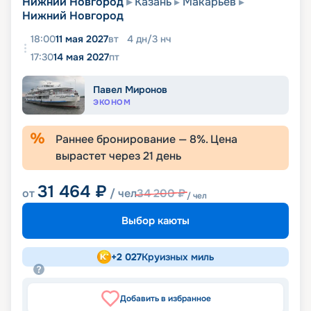
Нижний Новгород
Казань
Макарьев
Нижний Новгород
18:00
11 мая 2027
вт
4
дн
/
3
нч
17:30
14 мая 2027
пт
Павел Миронов
ЭКОНОМ
Раннее бронирование —
8
%. Цена
вырастет через
21
день
31 464
₽
от
/ чел
34 200
₽
/ чел
Выбор каюты
+
2 027
Круизных миль
Добавить в избранное