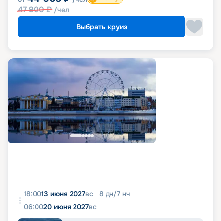
47 900
₽
/чел
Выбрать круиз
18:00
13 июня 2027
вс
8
дн
/
7
нч
06:00
20 июня 2027
вс