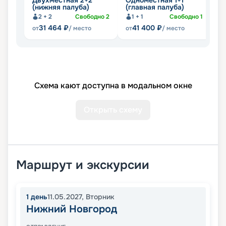
Двухместная 2+2
Одноместная 1+1
Д
(нижняя палуба)
(главная палуба)
2
2 + 2
Свободно
2
1 + 1
Свободно
1
31 464
₽
41 400
₽
от
/ место
от
/ место
от
Схема кают доступна в модальном окне
Открыть схему
Маршрут и экскурсии
1
день
11.05.2027
,
Вторник
Нижний Новгород