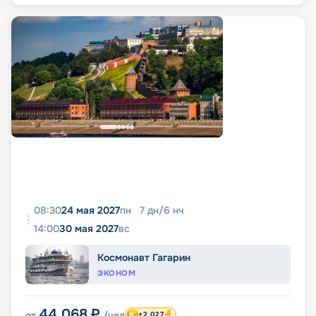
08:30
24 мая 2027
пн
7
дн
/
6
нч
14:00
30 мая 2027
вс
Космонавт Гагарин
ЭКОНОМ
44 068
₽
от
/чел
+2 027