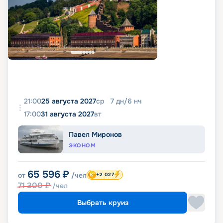
21:00
25 августа 2027
ср
7
дн
/
6
нч
17:00
31 августа 2027
вт
Павел Миронов
ЭКОНОМ
65 596
₽
от
/чел
+2 027
71 300
₽
/чел
Выбрать круиз