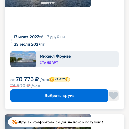
17 июля 2027
сб
7
дн
/
6
нч
23 июля 2027
пт
Михаил Фрунзе
СТАНДАРТ
70 775
₽
от
/чел
+2 027
74 500
₽
/чел
Выбрать круиз
«Круиз с комфортом»: скидки на люкс и полулюкс!