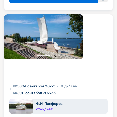
18:30
04 сентября 2027
сб
8
дн
/
7
нч
14:30
11 сентября 2027
сб
Ф.И. Панферов
СТАНДАРТ