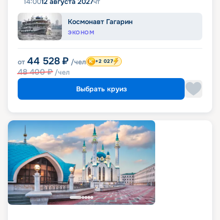
14:00
12 августа 2027
чт
Космонавт Гагарин
ЭКОНОМ
44 528
₽
от
/чел
+2 027
48 400
₽
/чел
Выбрать круиз