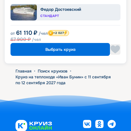
Федор Достоевский
СТАНДАРТ
61 110
₽
от
/чел
+2 027
67 900
₽
/чел
Выбрать круиз
Главная
•
Поиск круизов
•
Круиз на теплоходе «Иван Бунин» с 11 сентября
по 12 сентября 2027 года