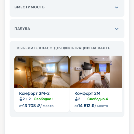
ВМЕСТИМОСТЬ
ПАЛУБА
ВЫБЕРИТЕ КЛАСС ДЛЯ ФИЛЬТРАЦИИ НА КАРТЕ
Комфорт 2M+2
Комфорт 2M
Д
2 + 2
Свободно
1
2
Свободно
4
13 708
₽
14 812
₽
от
/ место
от
/ место
от