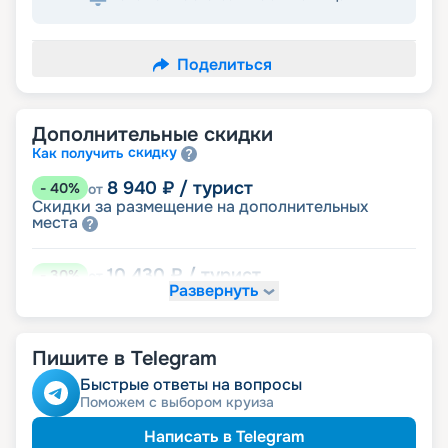
Поделиться
Дополнительные скидки
скидку
Как получить
8 940
₽
/ турист
-
40
%
от
Скидки за размещение на дополнительных
места
10 430
₽
/ турист
-
30
%
от
Развернуть
размещение
Неполное
13 410
₽
/ турист
-
10
%
от
Пишите в Telegram
детям
Скидка
Быстрые ответы на вопросы
Поможем с выбором круиза
14 155
₽
/ турист
-
5
%
от
пенсионерам
Скидка
Написать в Telegram