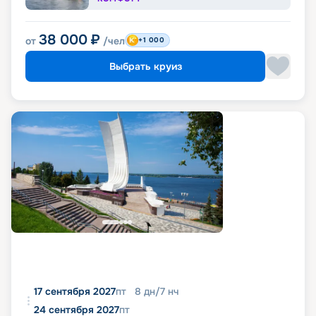
38 000
₽
от
/чел
+1 000
Выбрать круиз
17 сентября 2027
пт
8
дн
/
7
нч
24 сентября 2027
пт