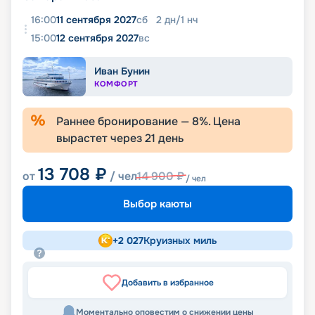
16:00
11 сентября 2027
сб
2
дн
/
1
нч
15:00
12 сентября 2027
вс
Иван Бунин
КОМФОРТ
Раннее бронирование —
8
%. Цена
вырастет через
21
день
13 708
₽
от
/ чел
14 900
₽
/ чел
Выбор каюты
+
2 027
Круизных миль
Добавить в избранное
Моментально оповестим о снижении цены