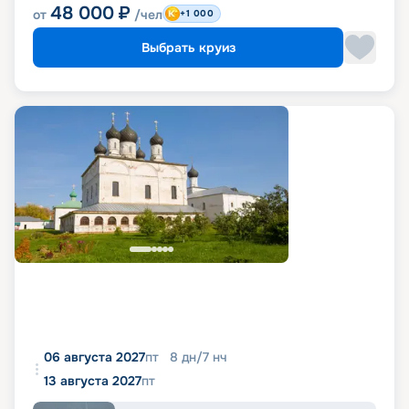
48 000
₽
от
/чел
+1 000
Выбрать круиз
06 августа 2027
пт
8
дн
/
7
нч
13 августа 2027
пт