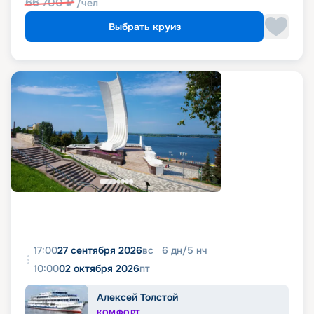
66 700
₽
/чел
Выбрать круиз
17:00
27 сентября 2026
вс
6
дн
/
5
нч
10:00
02 октября 2026
пт
Алексей Толстой
КОМФОРТ