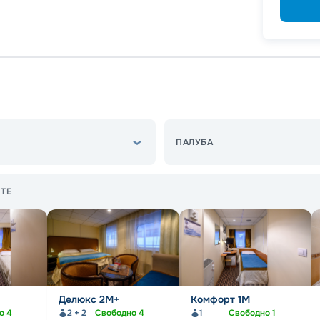
-
5
%
о
Скидк
ПАЛУБА
ТЕ
Делюкс 2М+
Комфорт 1M
но
4
2 + 2
Свободно
4
1
Свободно
1