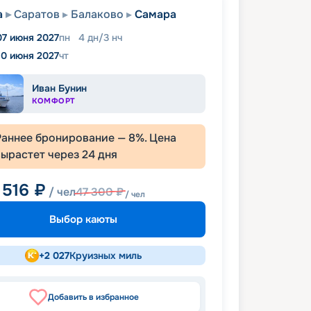
а
Саратов
Балаково
Самара
07 июня 2027
пн
4
дн
/
3
нч
10 июня 2027
чт
Иван Бунин
КОМФОРТ
Раннее бронирование —
8
%. Цена
вырастет через
24
дня
 516
₽
/ чел
47 300
₽
/ чел
Выбор каюты
+
2 027
Круизных миль
Добавить в избранное