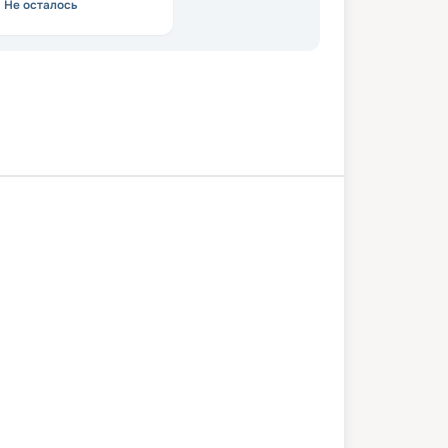
Не осталось
а
Саратов
Балаково
Самара
07 июня 2027
пн
4
дн
/
3
нч
10 июня 2027
чт
Иван Бунин
КОМФОРТ
Раннее бронирование —
8
%. Цена
вырастет через
24
дня