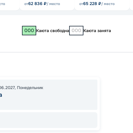
62 836
₽
65 228
₽
сто
от
/ место
от
/ место
000
000
Каюта свободна
Каюта занята
Самар
20:30
06.2027
,
Понедельник
08:00
а