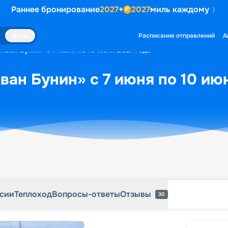
Раннее бронирование
2027
+
2027
миль каждому
рсии
Теплоход
Вопросы-ответы
Отзывы
30
Яхты
Расписание отправлений
А
Иван Бунин» с 7 июня по 10 июня 2027 года
ван Бунин» с 7 июня по 10 ию
рсии
Теплоход
Вопросы-ответы
Отзывы
30