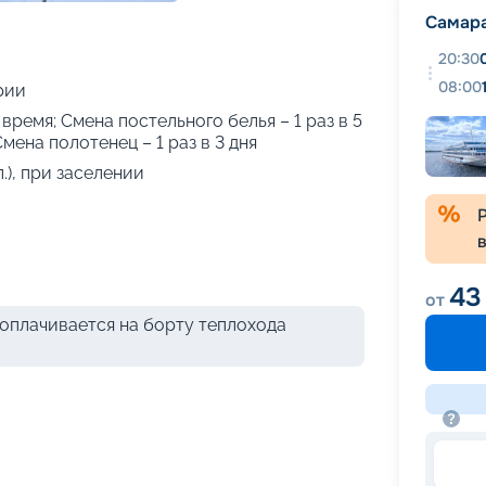
+
31
фотографий
Самар
20:30
08:00
рии
 время; Смена постельного белья – 1 раз в 5
Смена полотенец – 1 раз в 3 дня
.), при заселении
43
от
оплачивается на борту теплохода