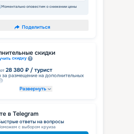
Моментально оповестим о снижении цены
Поделиться
лнительные скидки
скидку
учить
28 380
₽
/ турист
от
 за размещение на дополнительных
Развернуть
33 110
₽
/ турист
от
размещение
ное
е в Telegram
42 570
₽
/ турист
от
Быстрые ответы на вопросы
детям
а
Поможем с выбором круиза