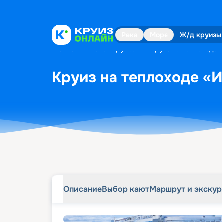
Описание
Выбор кают
Маршрут и экску
Река
Море
Ж/д круизы
Главная
•
Поиск круизов
•
Круиз на теплоходе «
Круиз на теплоходе «И
Описание
Выбор кают
Маршрут и экску