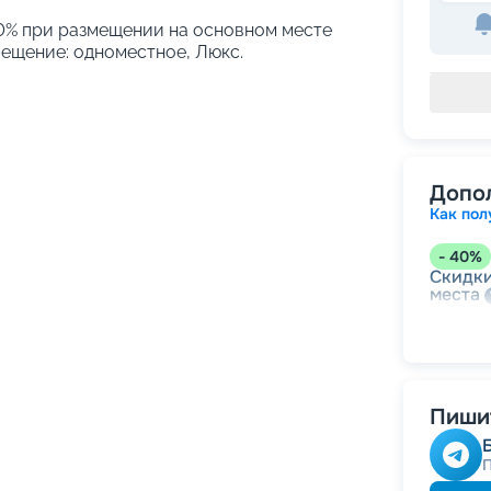
 10% при размещении на основном месте
мещение: одноместное, Люкс.
Допо
Как пол
-
40
%
Скидки
места
-
30
%
Непол
Пишит
-
10
%
Скидк