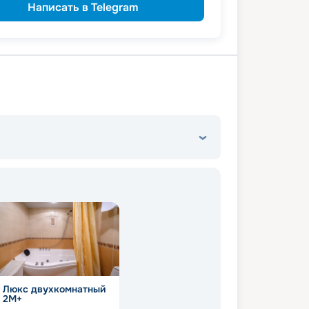
Написать в Telegram
44 935
₽
/ турист
т
пенсионерам
а
Люкс двухкомнатный
2М+