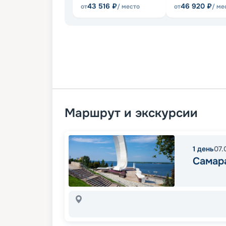
43 516
₽
46 920
₽
от
/ место
от
/ ме
Маршрут и экскурсии
1
день
07.
Самар