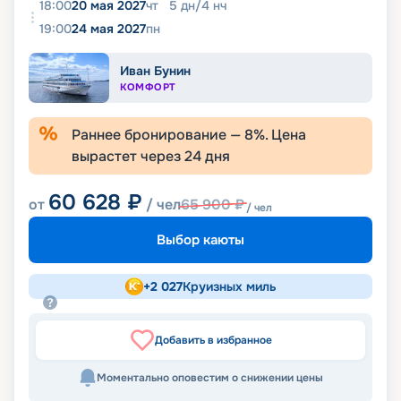
18:00
20 мая 2027
чт
5
дн
/
4
нч
19:00
24 мая 2027
пн
Иван Бунин
КОМФОРТ
Раннее бронирование —
8
%. Цена
вырастет через
24
дня
60 628
₽
от
/ чел
65 900
₽
/ чел
Выбор каюты
+
2 027
Круизных миль
Добавить в избранное
Моментально оповестим о снижении цены