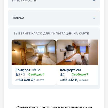
ВМЕСТИМОСТЬ
ПАЛУБА
ВЫБЕРИТЕ КЛАСС ДЛЯ ФИЛЬТРАЦИИ НА КАРТЕ
Комфорт 2M+2
Комфорт 2M
Д
2 + 2
Свободно
1
2
Свободно
7
60 628
₽
65 412
₽
от
/ место
от
/ место
от
Схема кают доступна в модальном окне