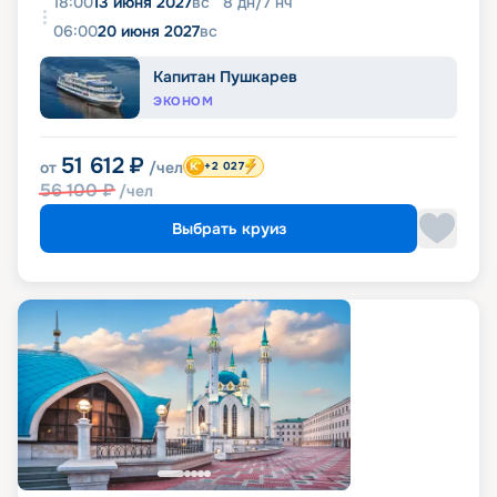
18:00
13 июня 2027
вс
8
дн
/
7
нч
06:00
20 июня 2027
вс
Капитан Пушкарев
ЭКОНОМ
51 612
₽
от
/чел
+2 027
56 100
₽
/чел
Выбрать круиз