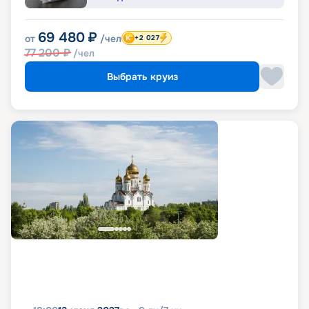
69 480
₽
от
/чел
+2 027
77 200
₽
/чел
Выбрать круиз