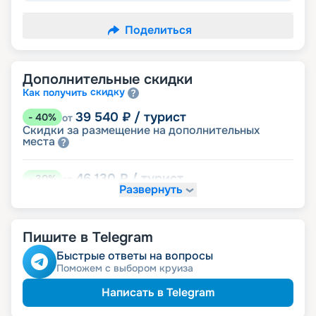
Поделиться
Дополнительные скидки
скидку
Как получить
39 540
₽
/ турист
-
40
%
от
Скидки за размещение на дополнительных
места
46 130
₽
/ турист
-
30
%
от
Развернуть
размещение
Неполное
59 310
₽
/ турист
-
10
%
от
Пишите в Telegram
детям
Скидка
Быстрые ответы на вопросы
Поможем с выбором круиза
62 605
₽
/ турист
-
5
%
от
пенсионерам
Скидка
Написать в Telegram