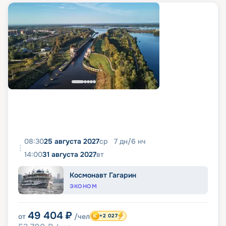
08:30
25 августа 2027
ср
7
дн
/
6
нч
14:00
31 августа 2027
вт
Космонавт Гагарин
ЭКОНОМ
49 404
₽
от
/чел
+2 027