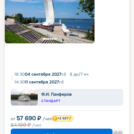
18:30
04 сентября 2027
сб
8
дн
/
7
нч
14:30
11 сентября 2027
сб
Ф.И. Панферов
СТАНДАРТ
57 690
₽
от
/чел
+2 027
64 100
₽
/чел