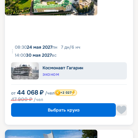
08:30
24 мая 2027
пн
7
дн
/
6
нч
14:00
30 мая 2027
вс
Космонавт Гагарин
ЭКОНОМ
44 068
₽
от
/чел
+2 027
47 900
₽
/чел
Выбрать круиз