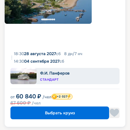
18:30
28 августа 2027
сб
8
дн
/
7
нч
14:30
04 сентября 2027
сб
Ф.И. Панферов
СТАНДАРТ
60 840
₽
от
/чел
+2 027
67 600
₽
/чел
Выбрать круиз