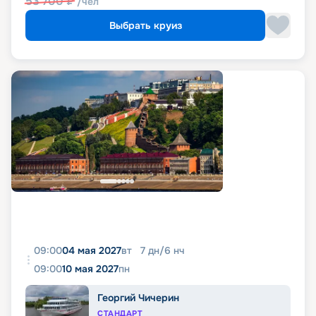
53 700
₽
/чел
Выбрать круиз
09:00
04 мая 2027
вт
7
дн
/
6
нч
09:00
10 мая 2027
пн
Георгий Чичерин
СТАНДАРТ