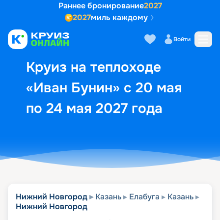
Раннее бронирование
2027
2027
миль каждому
Описание
Выбор кают
Маршрут и экск
Войти
Круиз на теплоходе
«Иван Бунин» с 20 мая
по 24 мая 2027 года
Нижний Новгород
Казань
Елабуга
Казань
Нижний Новгород