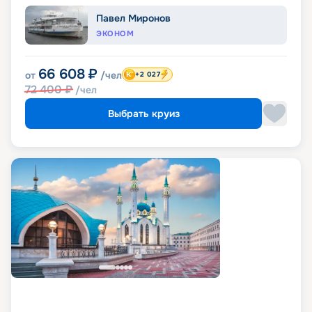
Павел Миронов
ЭКОНОМ
66 608
₽
от
/чел
+2 027
72 400
₽
/чел
Выбрать круиз