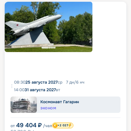
08:30
25 августа 2027
ср
7
дн
/
6
нч
14:00
31 августа 2027
вт
Космонавт Гагарин
ЭКОНОМ
49 404
₽
от
/чел
+2 027