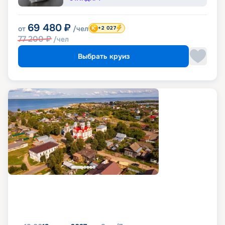
69 480
₽
от
/чел
+2 027
77 200
₽
/чел
Выбрать круиз