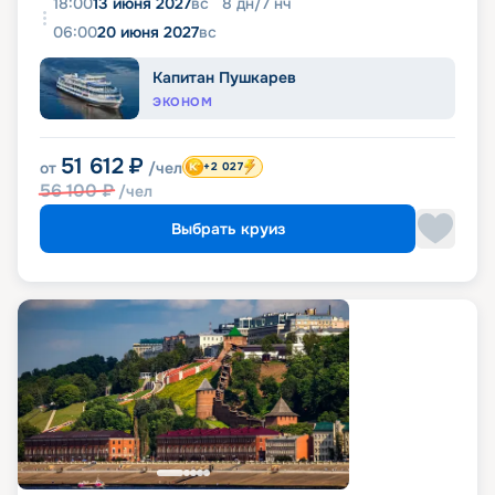
18:00
13 июня 2027
вс
8
дн
/
7
нч
06:00
20 июня 2027
вс
Капитан Пушкарев
ЭКОНОМ
51 612
₽
от
/чел
+2 027
56 100
₽
/чел
Выбрать круиз