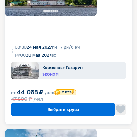
08:30
24 мая 2027
пн
7
дн
/
6
нч
14:00
30 мая 2027
вс
Космонавт Гагарин
ЭКОНОМ
44 068
₽
от
/чел
+2 027
47 900
₽
/чел
Выбрать круиз