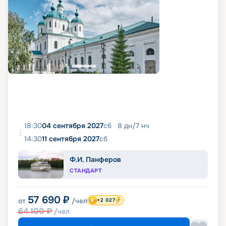
18:30
04 сентября 2027
сб
8
дн
/
7
нч
14:30
11 сентября 2027
сб
Ф.И. Панферов
СТАНДАРТ
57 690
₽
от
/чел
+2 027
64 100
₽
/чел