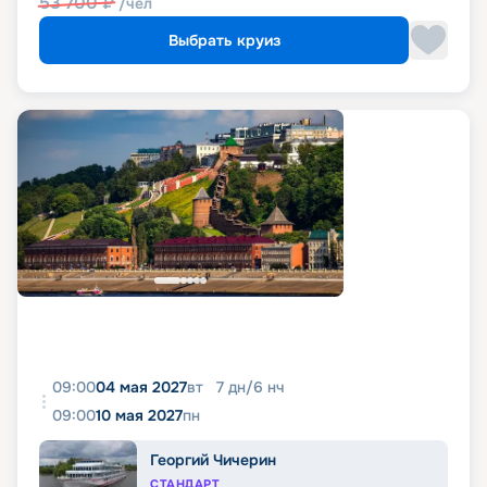
53 700
₽
/чел
Выбрать круиз
09:00
04 мая 2027
вт
7
дн
/
6
нч
09:00
10 мая 2027
пн
Георгий Чичерин
СТАНДАРТ