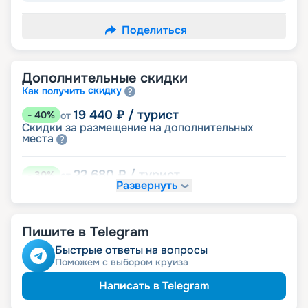
Поделиться
Дополнительные скидки
скидку
Как получить
19 440
₽
/ турист
-
40
%
от
Скидки за размещение на дополнительных
места
22 680
₽
/ турист
-
30
%
от
Развернуть
размещение
Неполное
29 160
₽
/ турист
-
10
%
от
Пишите в Telegram
детям
Скидка
Быстрые ответы на вопросы
Поможем с выбором круиза
30 780
₽
/ турист
-
5
%
от
пенсионерам
Скидка
Написать в Telegram