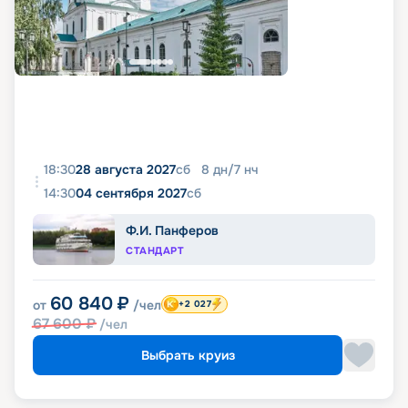
18:30
28 августа 2027
сб
8
дн
/
7
нч
14:30
04 сентября 2027
сб
Ф.И. Панферов
СТАНДАРТ
60 840
₽
от
/чел
+2 027
67 600
₽
/чел
Выбрать круиз