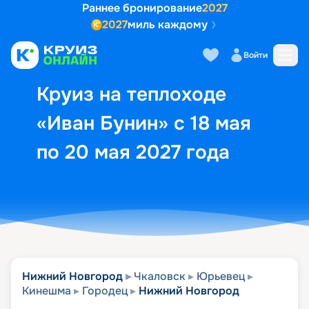
Раннее бронирование
2027
2027
миль каждому
Описание
Выбор кают
Маршрут и экск
Войти
Круиз на теплоходе
«Иван Бунин» с 18 мая
по 20 мая 2027 года
Нижний Новгород
Чкаловск
Юрьевец
Кинешма
Городец
Нижний Новгород