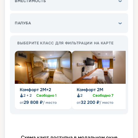
ВМЕСТИМОСТЬ
ПАЛУБА
ВЫБЕРИТЕ КЛАСС ДЛЯ ФИЛЬТРАЦИИ НА КАРТЕ
Комфорт 2M+2
Комфорт 2M
Д
2 + 2
Свободно
1
2
Свободно
7
29 808
₽
32 200
₽
от
/ место
от
/ место
от
Схема кают доступна в модальном окне