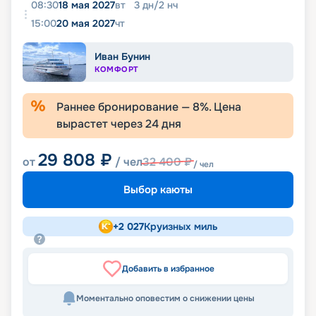
08:30
18 мая 2027
вт
3
дн
/
2
нч
15:00
20 мая 2027
чт
Иван Бунин
КОМФОРТ
Раннее бронирование —
8
%. Цена
вырастет через
24
дня
29 808
₽
от
/ чел
32 400
₽
/ чел
Выбор каюты
+
2 027
Круизных миль
Добавить в избранное
Моментально оповестим о снижении цены