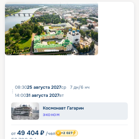
08:30
25 августа 2027
ср
7
дн
/
6
нч
14:00
31 августа 2027
вт
Космонавт Гагарин
ЭКОНОМ
49 404
₽
от
/чел
+2 027