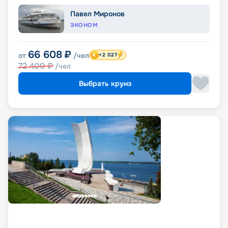
Павел Миронов
ЭКОНОМ
66 608
₽
от
/чел
+2 027
72 400
₽
/чел
Выбрать круиз