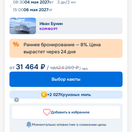
08:30
04 мая 2027
вт
3
дн
/
2
нч
15:00
06 мая 2027
чт
Иван Бунин
КОМФОРТ
Раннее бронирование —
8
%. Цена
вырастет через
24
дня
31 464
₽
от
/ чел
34 200
₽
/ чел
Выбор каюты
+
2 027
Круизных миль
Добавить в избранное
Моментально оповестим о снижении цены