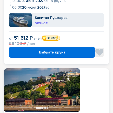
18:00
13 июня 2027
вс
8
дн
/
7
нч
06:00
20 июня 2027
вс
Капитан Пушкарев
ЭКОНОМ
51 612
₽
от
/чел
+2 027
56 100
₽
/чел
Выбрать круиз