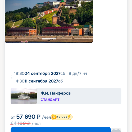
18:30
04 сентября 2027
сб
8
дн
/
7
нч
14:30
11 сентября 2027
сб
Ф.И. Панферов
СТАНДАРТ
57 690
₽
от
/чел
+2 027
64 100
₽
/чел