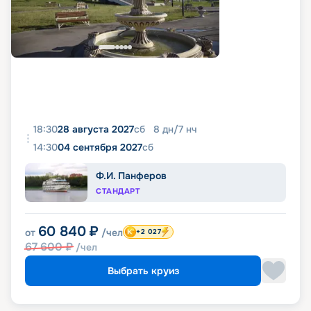
18:30
28 августа 2027
сб
8
дн
/
7
нч
14:30
04 сентября 2027
сб
Ф.И. Панферов
СТАНДАРТ
60 840
₽
от
/чел
+2 027
67 600
₽
/чел
Выбрать круиз