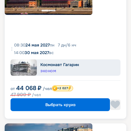
08:30
24 мая 2027
пн
7
дн
/
6
нч
14:00
30 мая 2027
вс
Космонавт Гагарин
ЭКОНОМ
44 068
₽
от
/чел
+2 027
47 900
₽
/чел
Выбрать круиз