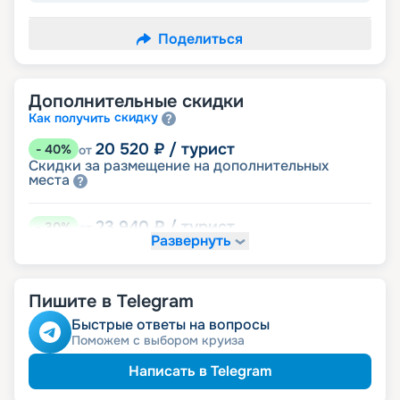
Поделиться
Дополнительные скидки
скидку
Как получить
20 520
₽
/ турист
-
40
%
от
Скидки за размещение на дополнительных
места
23 940
₽
/ турист
-
30
%
от
Развернуть
размещение
Неполное
30 780
₽
/ турист
-
10
%
от
Пишите в Telegram
детям
Скидка
Быстрые ответы на вопросы
Поможем с выбором круиза
32 490
₽
/ турист
-
5
%
от
пенсионерам
Скидка
Написать в Telegram