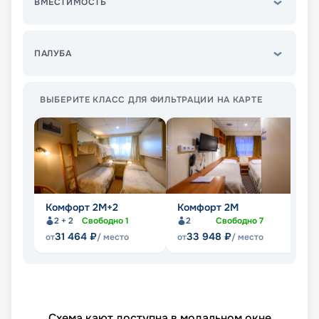
ВМЕСТИМОСТЬ
ПАЛУБА
ВЫБЕРИТЕ КЛАСС ДЛЯ ФИЛЬТРАЦИИ НА КАРТЕ
Комфорт 2M+2
Комфорт 2M
Д
2 + 2
Свободно
1
2
Свободно
7
31 464
₽
33 948
₽
от
/ место
от
/ место
от
Схема кают доступна в модальном окне