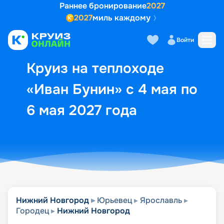
Раннее бронирование
2027
2027
миль каждому
Описание
Выбор кают
Маршрут и экск
Войти
Круиз на теплоходе
«Иван Бунин» с 4 мая по
6 мая 2027 года
Нижний Новгород
Юрьевец
Ярославль
Городец
Нижний Новгород