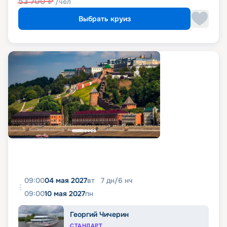
53 700
₽
/чел
Выбрать круиз
09:00
04 мая 2027
вт
7
дн
/
6
нч
09:00
10 мая 2027
пн
Георгий Чичерин
СТАНДАРТ