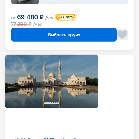
69 480
₽
от
/чел
+2 027
77 200
₽
/чел
Выбрать круиз