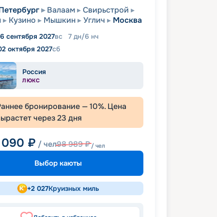
Петербург
Валаам
Свирьстрой
ы
Кузино
Мышкин
Углич
Москва
6 сентября 2027
вс
7
дн
/
6
нч
02 октября 2027
сб
Россия
ЛЮКС
Раннее бронирование —
10
%. Цена
вырастет через
23
дня
 090
₽
/ чел
98 989
₽
/ чел
Выбор каюты
+
2 027
Круизных миль