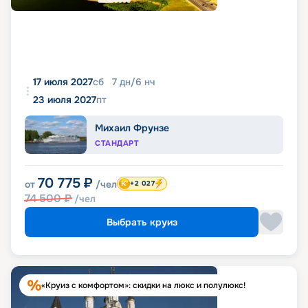
17 июля 2027
сб
7
дн
/
6
нч
23 июля 2027
пт
Михаил Фрунзе
СТАНДАРТ
70 775
₽
от
/чел
+2 027
74 500
₽
/чел
Выбрать круиз
«Круиз с комфортом»: скидки на люкс и полулюкс!