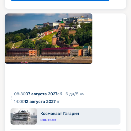
08:30
07 августа 2027
сб
6
дн
/
5
нч
14:00
12 августа 2027
чт
Космонавт Гагарин
ЭКОНОМ