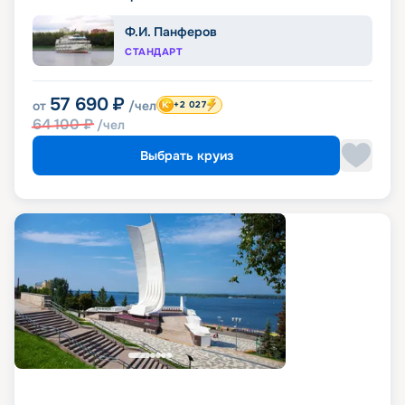
Ф.И. Панферов
СТАНДАРТ
57 690
₽
от
/чел
+2 027
64 100
₽
/чел
Выбрать круиз