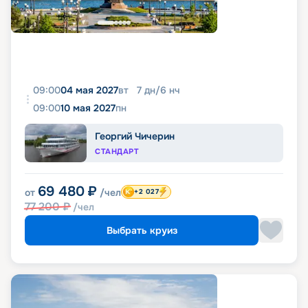
09:00
04 мая 2027
вт
7
дн
/
6
нч
09:00
10 мая 2027
пн
Георгий Чичерин
СТАНДАРТ
69 480
₽
от
/чел
+2 027
77 200
₽
/чел
Выбрать круиз