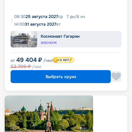
08:30
25 августа 2027
ср
7
дн
/
6
нч
14:00
31 августа 2027
вт
Космонавт Гагарин
ЭКОНОМ
49 404
₽
от
/чел
+2 027
53 700
₽
/чел
Выбрать круиз