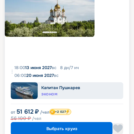
18:00
13 июня 2027
вс
8
дн
/
7
нч
06:00
20 июня 2027
вс
Капитан Пушкарев
ЭКОНОМ
51 612
₽
от
/чел
+2 027
56 100
₽
/чел
Выбрать круиз