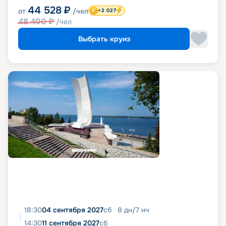
44 528
₽
от
/чел
+2 027
48 400
₽
/чел
Выбрать круиз
18:30
04 сентября 2027
сб
8
дн
/
7
нч
14:30
11 сентября 2027
сб