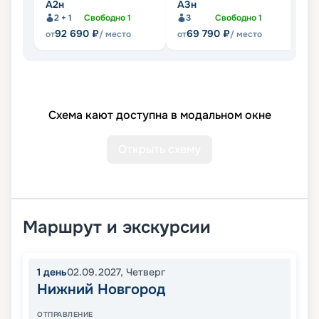
А2н
А3н
П
2 + 1
Свободно
1
3
Свободно
1
92 690
₽
69 790
₽
от
/ место
от
/ место
от
Схема кают доступна в модальном окне
Открыть схему
Маршрут и экскурсии
1
день
02.09.2027
,
Четверг
Нижний Новгород
ОТПРАВЛЕНИЕ