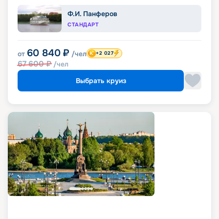
Ф.И. Панферов
СТАНДАРТ
60 840
₽
от
/чел
+2 027
67 600
₽
/чел
Выбрать круиз