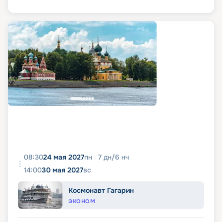
08:30
24 мая 2027
пн
7
дн
/
6
нч
14:00
30 мая 2027
вс
Космонавт Гагарин
ЭКОНОМ