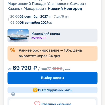
Мариинский Посад
Ульяновск
Самара
Казань
Макарьево
Нижний Новгород
20:00
02 сентября 2027
чт
7
дн
/
6
нч
09:00
08 сентября 2027
ср
Маленький принц
КОМФОРТ
Раннее бронирование —
10
%. Цена
вырастет через
24
дня
69 790
₽
от
/ чел
77 490
₽
/ чел
Выбор каюты
+
2 027
Круизных миль
Добавить в избранное