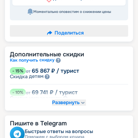
Моментально оповестим о снижении цены
Поделиться
Дополнительные скидки
скидку
Как получить
65 867
₽
/ турист
-
15
%
от
детям
Скидка
69 741
₽
/ турист
-
10
%
от
именинникам
Скидка
Развернуть
Скидка на юбилей свадьбы, кратный 5-ти
годам
молодожёнам
Скидка
Пишите в Telegram
73 616
₽
/ турист
-
5
%
от
Быстрые ответы на вопросы
пенсионерам
Скидка
Поможем с выбором круиза