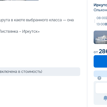
+
22
фотографий
Иркут
Ольхон
08:00
рута в каюте выбранного класса — она
13:00
0
Листвянка – Иркутск»
28
от
включена в стоимость)