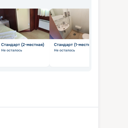
Стандарт (2-местная)
Стандарт (1-местная)
Люкс
Не осталось
Не осталось
Не осталось
ск
Листвянка
Ольхон
Хужир