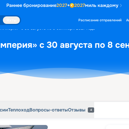
Раннее бронирование
2027
+
2027
миль каждому
рсии
Теплоход
Вопросы-ответы
Отзывы
4
Яхты
Расписание отправлений
А
«Империя» с 30 августа по 8 сентября 2027 года
мперия» с 30 августа по 8 се
рсии
Теплоход
Вопросы-ответы
Отзывы
4