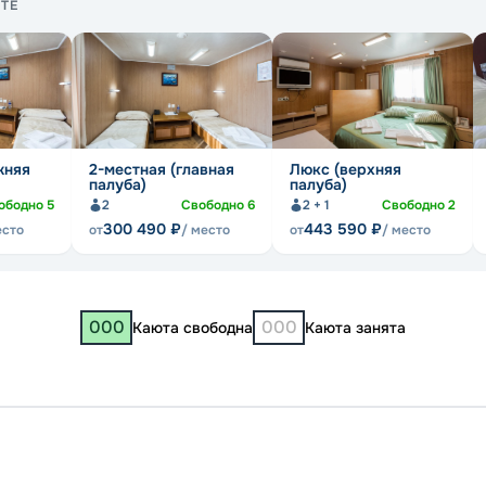
ТЕ
жняя
2-местная (главная
Люкс (верхняя
палуба)
палуба)
ободно
5
2
Свободно
6
2 + 1
Свободно
2
300 490
₽
443 590
₽
есто
от
/ место
от
/ место
000
000
Каюта свободна
Каюта занята
Иркут