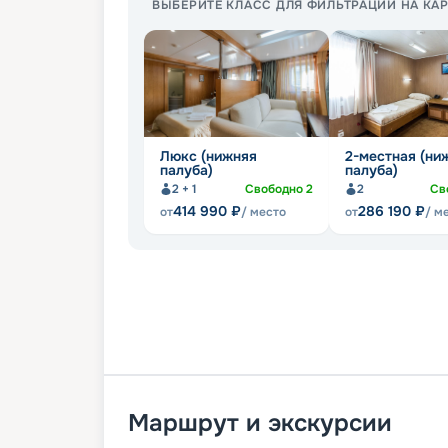
ВЫБЕРИТЕ КЛАСС ДЛЯ ФИЛЬТРАЦИИ НА КАР
Люкс (нижняя
2-местная (ни
палуба)
палуба)
2 + 1
Свободно
2
2
Св
414 990
₽
286 190
₽
от
/ место
от
/ м
Маршрут и экскурсии