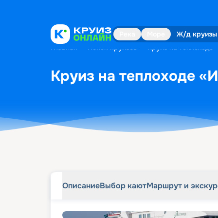
Описание
Выбор кают
Маршрут и экску
Река
Море
Ж/д круизы
Главная
•
Поиск круизов
•
Круиз на теплоходе 
Круиз на теплоходе «И
Описание
Выбор кают
Маршрут и экску