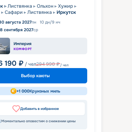
ск
Листвянка
Ольхон
Хужир
Сафари
Листвянка
Иркутск
30 августа 2027
пн
10
дн
/
9
нч
8 сентября 2027
ср
Империя
КОМФОРТ
6 190
₽
/ чел
294 990
₽
/ чел
Выбор каюты
+
1 000
Круизных миль
Добавить в избранное
Моментально оповестим о снижении цены