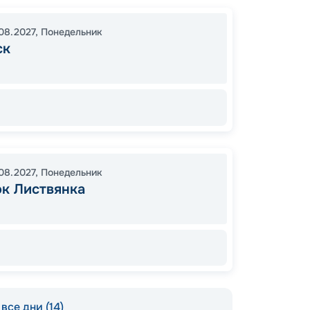
Ольхон
08:00
08.2027
,
Понедельник
ск
13:00
0
28
от
08.2027
,
Понедельник
ок Листвянка
все дни (14)