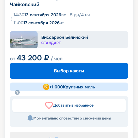
Чайковский
14:30
13 сентября 2026
вс
5
дн
/
4
нч
11:00
17 сентября 2026
чт
Виссарион Белинский
СТАНДАРТ
43 200
₽
от
/ чел
Выбор каюты
+
1 000
Круизных миль
Добавить в избранное
Моментально оповестим о снижении цены