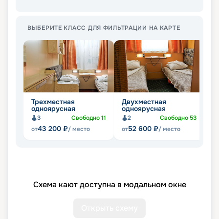
ВЫБЕРИТЕ КЛАСС ДЛЯ ФИЛЬТРАЦИИ НА КАРТЕ
Трехместная
Двухместная
Д
одноярусная
одноярусная
д
3
Свободно
11
2
Свободно
53
43 200
₽
52 600
₽
от
/ место
от
/ место
от
Схема кают доступна в модальном окне
Открыть схему