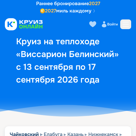
Раннее бронирование
2027
2027
миль каждому
Описание
Выбор кают
Маршрут и экск
Войти
Круиз на теплоходе
«Виссарион Белинский»
с 13 сентября по 17
сентября 2026 года
Чайковский
Елабуга
Казань
Нижнекамск