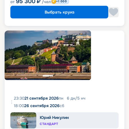
95 300
₽
от
/чел
+1 000
Выбрать круиз
23:30
21 сентября 2026
пн
6
дн
/
5
нч
18:00
26 сентября 2026
сб
Юрий Никулин
СТАНДАРТ