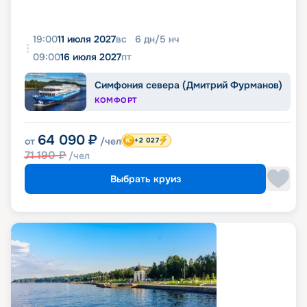
19:00
11 июля 2027
вс
6
дн
/
5
нч
09:00
16 июля 2027
пт
Симфония севера (Дмитрий Фурманов)
КОМФОРТ
64 090
₽
от
/чел
+2 027
71 190
₽
/чел
Выбрать круиз