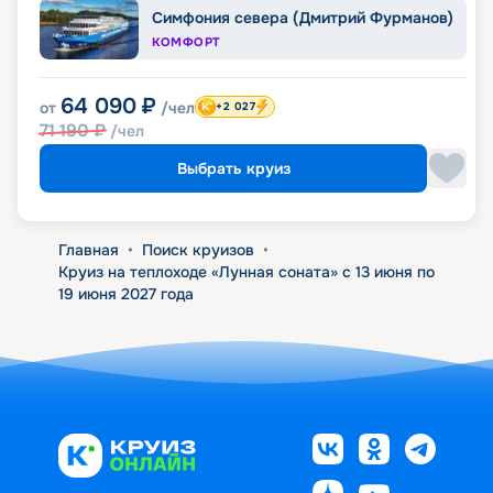
Симфония севера (Дмитрий Фурманов)
КОМФОРТ
64 090
₽
от
/чел
+2 027
71 190
₽
/чел
Выбрать круиз
Главная
•
Поиск круизов
•
Круиз на теплоходе «Лунная соната» с 13 июня по
19 июня 2027 года