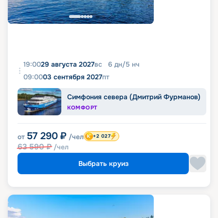
19:00
29 августа 2027
вс
6
дн
/
5
нч
09:00
03 сентября 2027
пт
Симфония севера (Дмитрий Фурманов)
КОМФОРТ
57 290
₽
от
/чел
+2 027
63 590
₽
/чел
Выбрать круиз