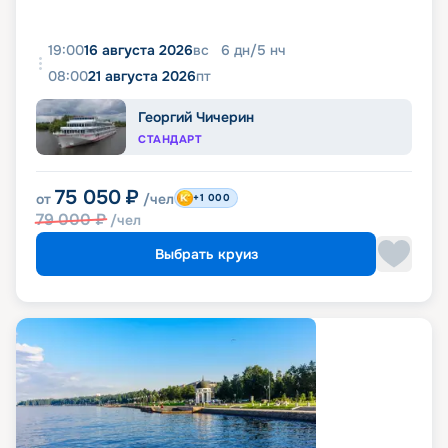
19:00
16 августа 2026
вс
6
дн
/
5
нч
08:00
21 августа 2026
пт
Георгий Чичерин
СТАНДАРТ
75 050
₽
от
/чел
+1 000
79 000
₽
/чел
Выбрать круиз