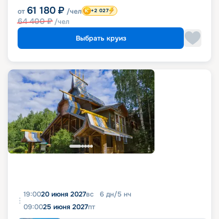
61 180
₽
от
/чел
+2 027
64 400
₽
/чел
Выбрать круиз
19:00
20 июня 2027
вс
6
дн
/
5
нч
09:00
25 июня 2027
пт