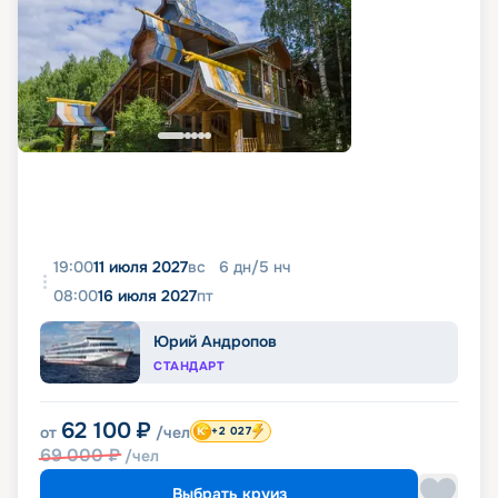
19:00
11 июля 2027
вс
6
дн
/
5
нч
08:00
16 июля 2027
пт
Юрий Андропов
СТАНДАРТ
62 100
₽
от
/чел
+2 027
69 000
₽
/чел
Выбрать круиз