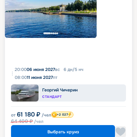
20:00
06 июня 2027
вс
6
дн
/
5
нч
08:00
11 июня 2027
пт
Георгий Чичерин
СТАНДАРТ
61 180
₽
от
/чел
+2 027
64 400
₽
/чел
Выбрать круиз