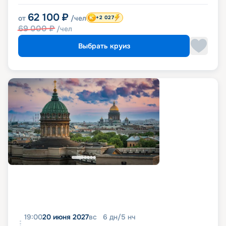
62 100
₽
от
/чел
+2 027
69 000
₽
/чел
Выбрать круиз
19:00
20 июня 2027
вс
6
дн
/
5
нч