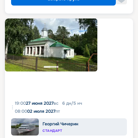
19:00
27 июня 2027
вс
6
дн
/
5
нч
08:00
02 июля 2027
пт
Георгий Чичерин
СТАНДАРТ