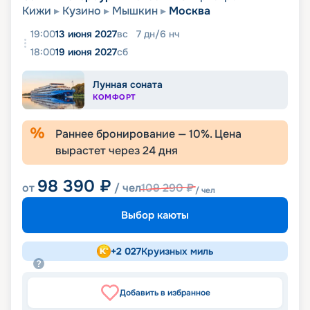
Кижи
Кузино
Мышкин
Москва
19:00
13 июня 2027
вс
7
дн
/
6
нч
18:00
19 июня 2027
сб
Лунная соната
КОМФОРТ
Раннее бронирование —
10
%. Цена
вырастет через
24
дня
98 390
₽
от
/ чел
109 290
₽
/ чел
Выбор каюты
+
2 027
Круизных миль
Добавить в избранное