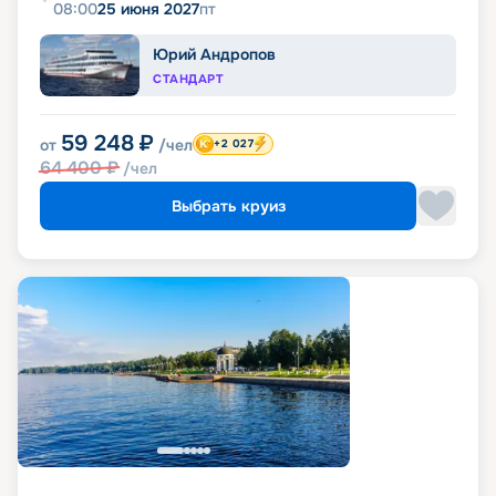
08:00
25 июня 2027
пт
Юрий Андропов
СТАНДАРТ
59 248
₽
от
/чел
+2 027
64 400
₽
/чел
Выбрать круиз