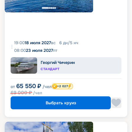
19:00
18 июля 2027
вс
6
дн
/
5
нч
08:00
23 июля 2027
пт
Георгий Чичерин
СТАНДАРТ
65 550
₽
от
/чел
+2 027
69 000
₽
/чел
Выбрать круиз