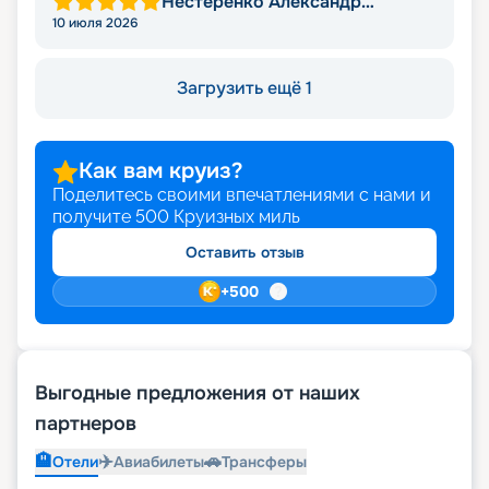
Нестеренко Александр
Викторович
10 июля 2026
Загрузить ещё 1
Как вам круиз?
Поделитесь своими впечатлениями с нами и
получите
500
Круизных миль
Оставить отзыв
+
500
Выгодные предложения от наших
партнеров
🏨
✈️
🚗
Отели
Авиабилеты
Трансферы