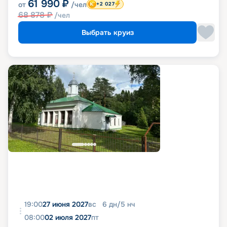
61 990
₽
от
/чел
+2 027
68 878
₽
/чел
Выбрать круиз
19:00
27 июня 2027
вс
6
дн
/
5
нч
08:00
02 июля 2027
пт