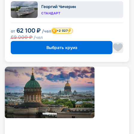
Георгий Чичерин
СТАНДАРТ
62 100
₽
от
/чел
+2 027
69 000
₽
/чел
Выбрать круиз