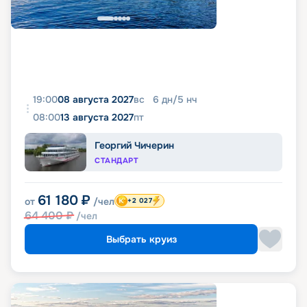
19:00
08 августа 2027
вс
6
дн
/
5
нч
08:00
13 августа 2027
пт
Георгий Чичерин
СТАНДАРТ
61 180
₽
от
/чел
+2 027
64 400
₽
/чел
Выбрать круиз