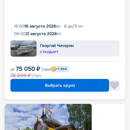
19:00
16 августа 2026
вс
6
дн
/
5
нч
08:00
21 августа 2026
пт
Георгий Чичерин
СТАНДАРТ
75 050
₽
от
/чел
+1 000
79 000
₽
/чел
Выбрать круиз