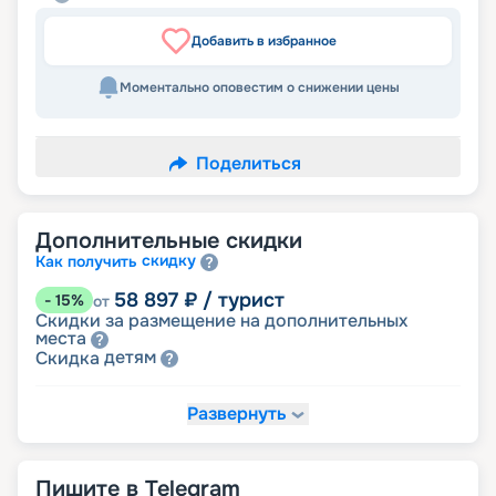
Добавить в избранное
Моментально оповестим о снижении цены
Поделиться
Дополнительные скидки
скидку
Как получить
58 897
₽
/ турист
-
15
%
от
Скидки за размещение на дополнительных
места
детям
Скидка
Развернуть
62 361
₽
/ турист
-
10
%
от
именинникам
Скидка
Скидка на юбилей свадьбы, кратный 5-ти
годам
Пишите в Telegram
молодожёнам
Скидка