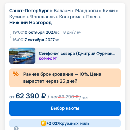
Санкт-Петербург
Валаам
Мандроги
Кижи
Кузино
Ярославль
Кострома
Плес
Нижний Новгород
19:00
10 октября 2027
вс
8
дн
/
7
нч
16:00
17 октября 2027
вс
Симфония севера (Дмитрий Фурманов)
КОМФОРТ
Раннее бронирование —
10
%. Цена
вырастет через
25
дней
62 390
₽
от
/ чел
69 290
₽
/ чел
Выбор каюты
+
2 027
Круизных миль