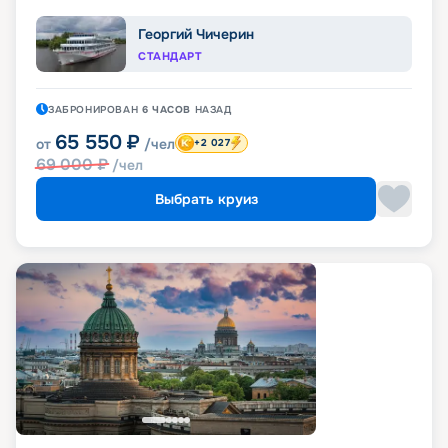
Георгий Чичерин
СТАНДАРТ
ЗАБРОНИРОВАН
6 ЧАСОВ
НАЗАД
65 550
₽
от
/чел
+2 027
69 000
₽
/чел
Выбрать круиз