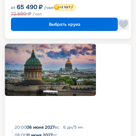
65 490
₽
от
/чел
+2 027
72 690
₽
/чел
Выбрать круиз
20:00
06 июня 2027
вс
6
дн
/
5
нч
08:00
11 июня 2027
пт