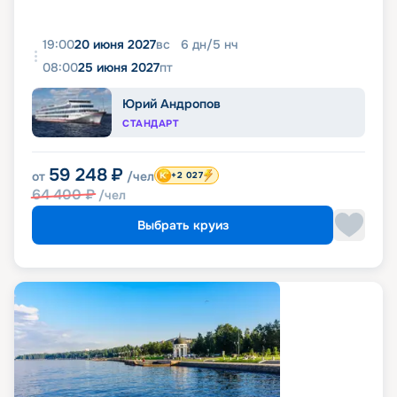
19:00
20 июня 2027
вс
6
дн
/
5
нч
08:00
25 июня 2027
пт
Юрий Андропов
СТАНДАРТ
59 248
₽
от
/чел
+2 027
64 400
₽
/чел
Выбрать круиз