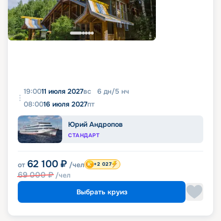
19:00
11 июля 2027
вс
6
дн
/
5
нч
08:00
16 июля 2027
пт
Юрий Андропов
СТАНДАРТ
62 100
₽
от
/чел
+2 027
69 000
₽
/чел
Выбрать круиз