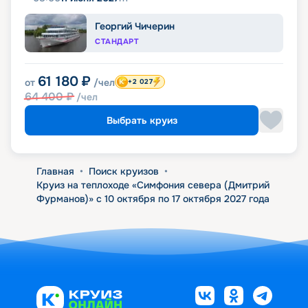
Георгий Чичерин
СТАНДАРТ
61 180
₽
от
/чел
+2 027
64 400
₽
/чел
Выбрать круиз
Главная
•
Поиск круизов
•
Круиз на теплоходе «Симфония севера (Дмитрий
Фурманов)» с 10 октября по 17 октября 2027 года