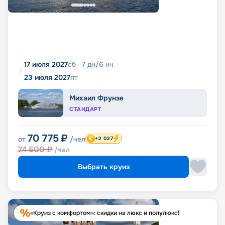
17 июля 2027
сб
7
дн
/
6
нч
23 июля 2027
пт
Михаил Фрунзе
СТАНДАРТ
70 775
₽
от
/чел
+2 027
74 500
₽
/чел
Выбрать круиз
«Круиз с комфортом»: скидки на люкс и полулюкс!