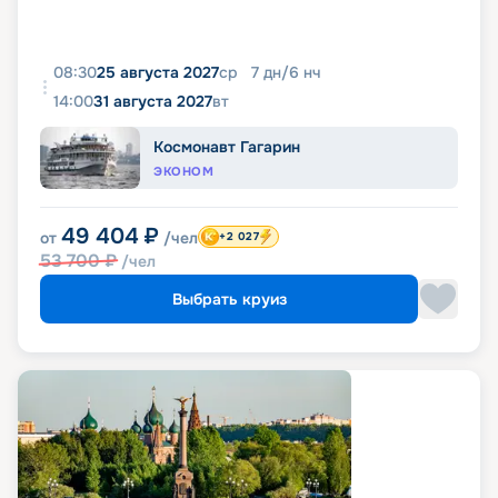
08:30
25 августа 2027
ср
7
дн
/
6
нч
14:00
31 августа 2027
вт
Космонавт Гагарин
ЭКОНОМ
49 404
₽
от
/чел
+2 027
53 700
₽
/чел
Выбрать круиз