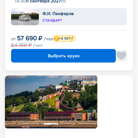
14:30
11 сентября 2027
сб
Ф.И. Панферов
СТАНДАРТ
57 690
₽
от
/чел
+2 027
64 100
₽
/чел
Выбрать круиз