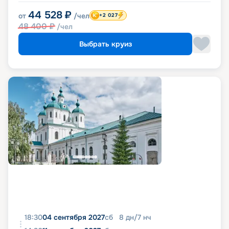
44 528
₽
от
/чел
+2 027
48 400
₽
/чел
Выбрать круиз
18:30
04 сентября 2027
сб
8
дн
/
7
нч