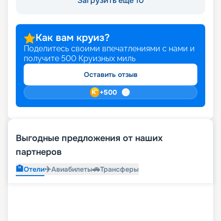
Загрузить ещё 10
Как вам круиз?
Поделитесь своими впечатлениями с нами и
получите
500
Круизных миль
Оставить отзыв
+
500
Выгодные предложения от наших
партнеров
🏨
✈️
🚗
Отели
Авиабилеты
Трансферы