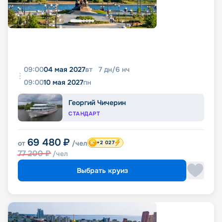
09:00
04 мая 2027
вт
7
дн
/
6
нч
09:00
10 мая 2027
пн
Георгий Чичерин
СТАНДАРТ
69 480
₽
от
/чел
+2 027
77 200
₽
/чел
Выбрать круиз