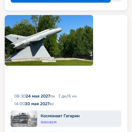
08:30
24 мая 2027
пн
7
дн
/
6
нч
14:00
30 мая 2027
вс
Космонавт Гагарин
ЭКОНОМ