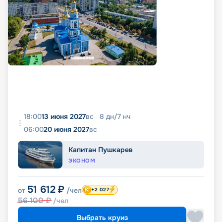
18:00
13 июня 2027
вс
8
дн
/
7
нч
06:00
20 июня 2027
вс
Капитан Пушкарев
ЭКОНОМ
51 612
₽
от
/чел
+2 027
56 100
₽
/чел
Выбрать круиз