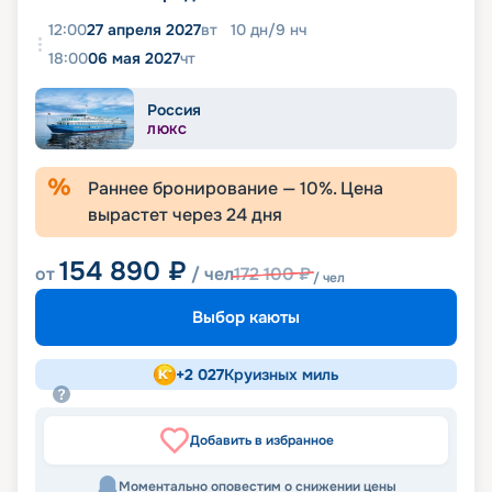
12:00
27 апреля 2027
вт
10
дн
/
9
нч
18:00
06 мая 2027
чт
Россия
ЛЮКС
Раннее бронирование —
10
%. Цена
вырастет через
24
дня
154 890
₽
от
/ чел
172 100
₽
/ чел
Выбор каюты
+
2 027
Круизных миль
Добавить в избранное
Моментально оповестим о снижении цены