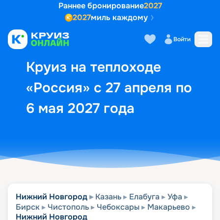
Раннее бронирование
2027
2027
миль каждому
Описание
Выбор кают
Маршрут и экск
Войти
Круиз на теплоходе
«Россия» с 27 апреля по
6 мая 2027 года
Нижний Новгород
Казань
Елабуга
Уфа
Бирск
Чистополь
Чебоксары
Макарьево
Нижний Новгород