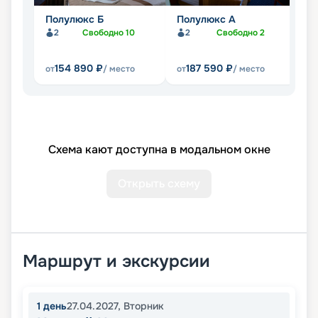
Полулюкс Б
Полулюкс А
П
б
2
Свободно
10
2
Свободно
2
154 890
₽
187 590
₽
от
/ место
от
/ место
от
Схема кают доступна в модальном окне
Открыть схему
Маршрут и экскурсии
1
день
27.04.2027
,
Вторник