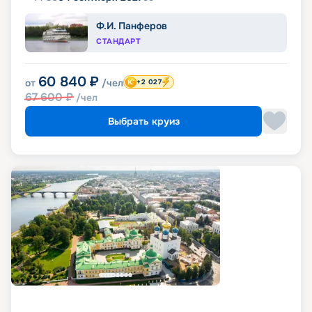
Ф.И. Панферов
СТАНДАРТ
60 840
₽
от
/чел
+2 027
67 600
₽
/чел
Выбрать круиз