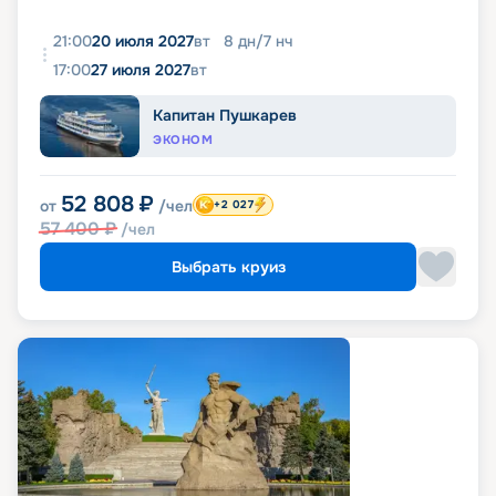
21:00
20 июля 2027
вт
8
дн
/
7
нч
17:00
27 июля 2027
вт
Капитан Пушкарев
ЭКОНОМ
52 808
₽
от
/чел
+2 027
57 400
₽
/чел
Выбрать круиз