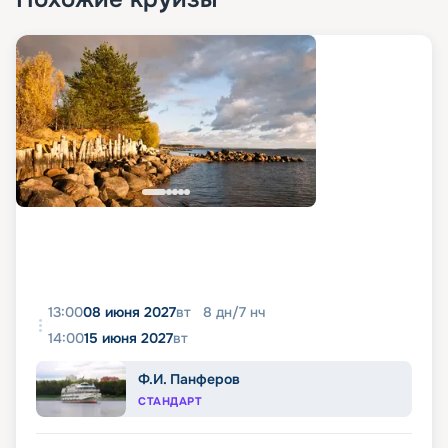
13:00
08 июня 2027
вт
8
дн
/
7
нч
14:00
15 июня 2027
вт
Ф.И. Панферов
СТАНДАРТ