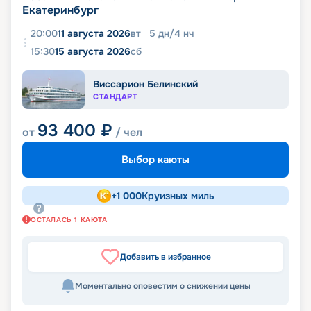
Екатеринбург
20:00
11 августа 2026
вт
5
дн
/
4
нч
15:30
15 августа 2026
сб
Виссарион Белинский
СТАНДАРТ
93 400
₽
от
/ чел
Выбор каюты
+
1 000
Круизных миль
ОСТАЛАСЬ
1
КАЮТА
Добавить в избранное
Моментально оповестим о снижении цены