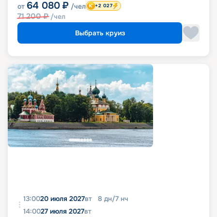
64 080
₽
от
/чел
+2 027
71 200
₽
/чел
Выбрать круиз
13:00
20 июля 2027
вт
8
дн
/
7
нч
14:00
27 июля 2027
вт