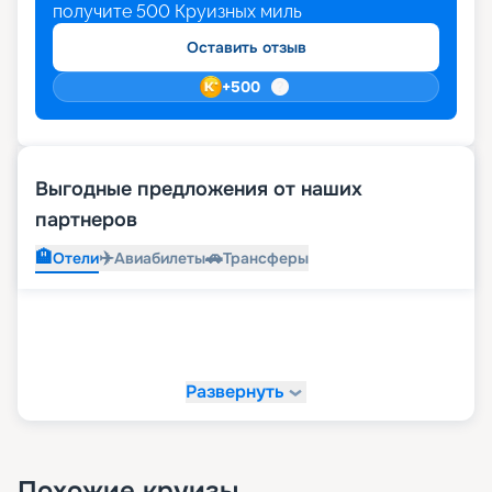
получите
500
Круизных миль
Оставить отзыв
+
500
Выгодные предложения от наших
партнеров
🏨
✈️
🚗
Отели
Авиабилеты
Трансферы
Развернуть
Похожие круизы