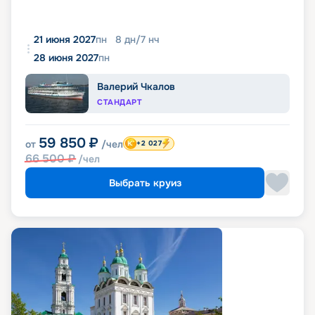
21 июня 2027
пн
8
дн
/
7
нч
28 июня 2027
пн
Валерий Чкалов
СТАНДАРТ
59 850
₽
от
/чел
+2 027
66 500
₽
/чел
Выбрать круиз