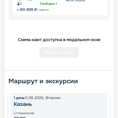
Не осталось
Не
2
Свободно
1
93 400
₽
от
/ место
Схема кают доступна в модальном окне
Открыть схему
Маршрут и экскурсии
1
день
11.08.2026
,
Вторник
Казань
ОТПРАВЛЕНИЕ