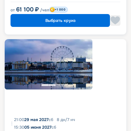
61 100
₽
от
/чел
+1 000
Выбрать круиз
21:00
29 мая 2027
сб
8
дн
/
7
нч
15:30
05 июня 2027
сб