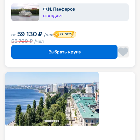
Ф.И. Панферов
СТАНДАРТ
59 130
₽
от
/чел
+2 027
65 700
₽
/чел
Выбрать круиз