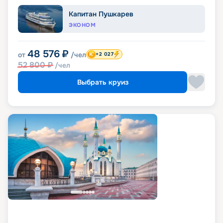
Капитан Пушкарев
ЭКОНОМ
48 576
₽
от
/чел
+2 027
52 800
₽
/чел
Выбрать круиз