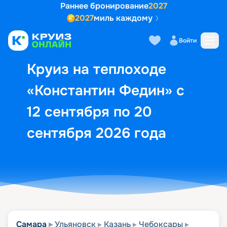
Раннее бронирование
2027
2027
миль каждому
Описание
Выбор кают
Маршрут и экск
Войти
Круиз на теплоходе
«Константин Федин» с
12 сентября по 20
сентября 2026 года
Самара
Ульяновск
Казань
Чебоксары