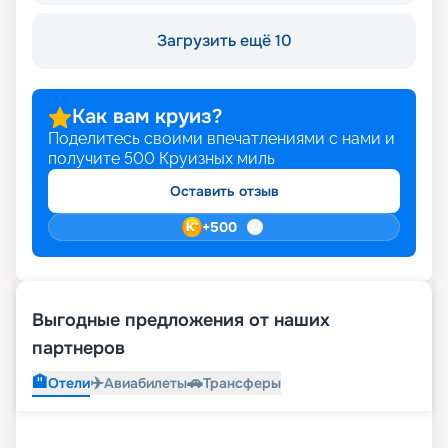
Загрузить ещё 10
Как вам круиз?
Поделитесь своими впечатлениями с нами и
получите
500
Круизных миль
Оставить отзыв
+
500
Выгодные предложения от наших
партнеров
🏨
✈️
🚗
Отели
Авиабилеты
Трансферы