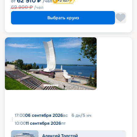
62 910
₽
от
/чел
+2 027
69 900
₽
/чел
Выбрать круиз
17:00
06 сентября 2026
вс
6
дн
/
5
нч
10:00
11 сентября 2026
пт
Алексей Толстой