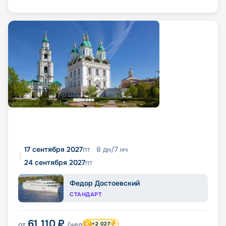
17 сентября 2027
пт
8
дн
/
7
нч
24 сентября 2027
пт
Федор Достоевский
СТАНДАРТ
61 110
₽
от
/чел
+2 027