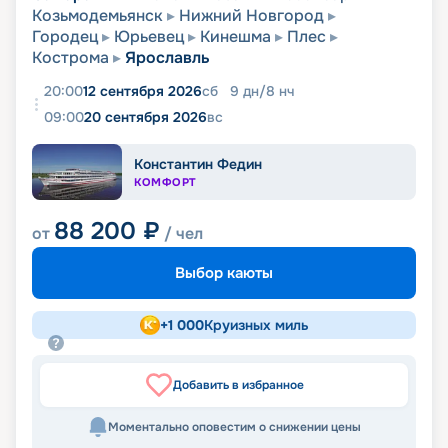
Козьмодемьянск
Нижний Новгород
Городец
Юрьевец
Кинешма
Плес
Кострома
Ярославль
20:00
12 сентября 2026
сб
9
дн
/
8
нч
09:00
20 сентября 2026
вс
Константин Федин
КОМФОРТ
88 200
₽
от
/ чел
Выбор каюты
+
1 000
Круизных миль
Добавить в избранное
Моментально оповестим о снижении цены