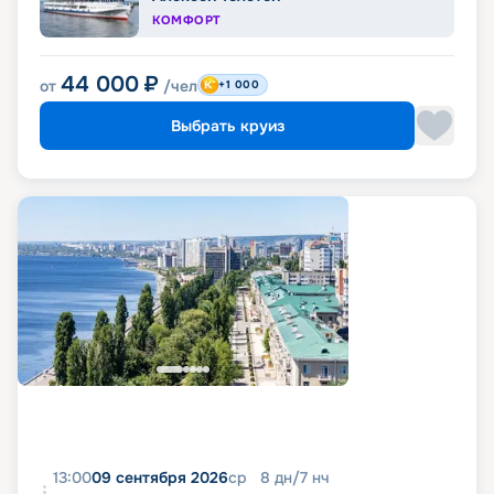
КОМФОРТ
44 000
₽
от
/чел
+1 000
Выбрать круиз
13:00
09 сентября 2026
ср
8
дн
/
7
нч