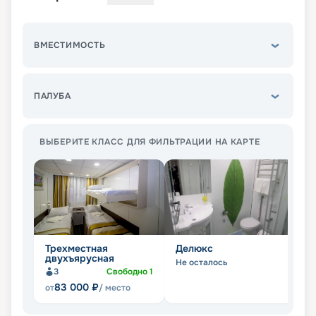
ВМЕСТИМОСТЬ
ПАЛУБА
ВЫБЕРИТЕ КЛАСС ДЛЯ ФИЛЬТРАЦИИ НА КАРТЕ
Трехместная
Делюкс
С
двухъярусная
Не осталось
Не
3
Свободно
1
83 000
₽
от
/ место