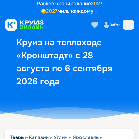
Раннее бронирование
2027
2027
миль каждому
Описание
Выбор кают
Маршрут и экск
Войти
Круиз на теплоходе
«Кронштадт» с 28
августа по 6 сентября
2026 года
Тверь
Калязин
Углич
Ярославль