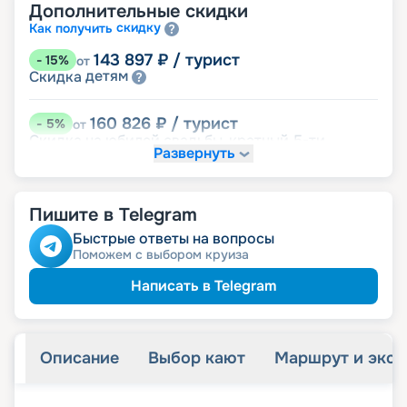
Дополнительные скидки
скидку
Как получить
143 897
₽
/ турист
-
15
%
от
детям
Скидка
160 826
₽
/ турист
-
5
%
от
Скидка на юбилей свадьбы, кратный 5-ти
Развернуть
годам
именинникам
Скидка
молодожёнам
Скидка
Пишите в Telegram
164 211
₽
/ турист
-
3
%
от
Быстрые ответы на вопросы
пенсионерам
Скидка
Поможем с выбором круиза
Написать в Telegram
Описание
Выбор кают
Маршрут и экск