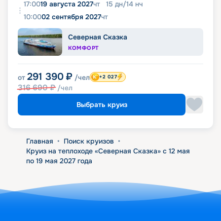
17:00
19 августа 2027
чт
15
дн
/
14
нч
10:00
02 сентября 2027
чт
Северная Сказка
КОМФОРТ
291 390
₽
от
/чел
+2 027
316 690
₽
/чел
Выбрать круиз
Главная
•
Поиск круизов
•
Круиз на теплоходе «Северная Сказка» с 12 мая
по 19 мая 2027 года