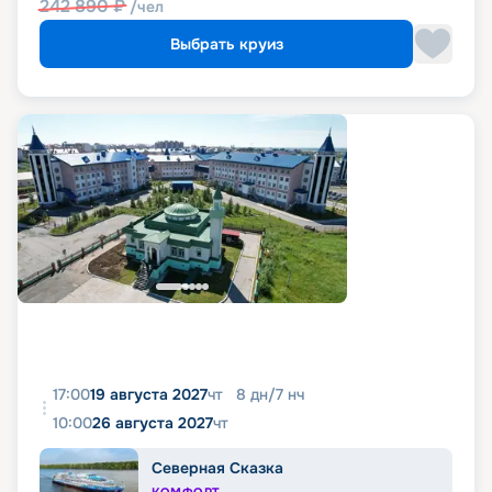
242 890
₽
/чел
Выбрать круиз
17:00
19 августа 2027
чт
8
дн
/
7
нч
10:00
26 августа 2027
чт
Северная Сказка
КОМФОРТ