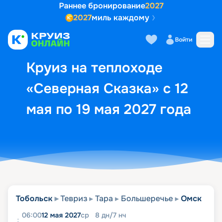
Раннее бронирование
2027
2027
миль каждому
Описание
Выбор кают
Маршрут и экск
Войти
Круиз на теплоходе
«Северная Сказка» с 12
мая по 19 мая 2027 года
Тобольск
Тевриз
Тара
Большеречье
Омск
06:00
12 мая 2027
ср
8
дн
/
7
нч