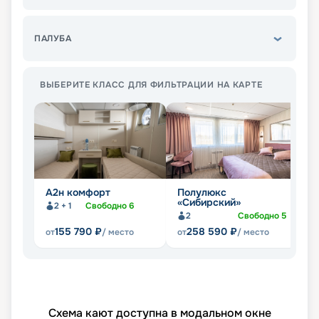
ПАЛУБА
ВЫБЕРИТЕ КЛАСС ДЛЯ ФИЛЬТРАЦИИ НА КАРТЕ
А2н комфорт
Полулюкс
П
«Сибирский»
2 + 1
Свободно
6
2
Свободно
5
155 790
₽
258 590
₽
от
/ место
от
/ место
от
Схема кают доступна в модальном окне