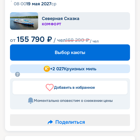
08:00
19 мая 2027
ср
Северная Сказка
КОМФОРТ
155 790
₽
от
/ чел
169 290
₽
/ чел
Выбор каюты
+
2 027
Круизных миль
Добавить в избранное
Моментально оповестим о снижении цены
Поделиться