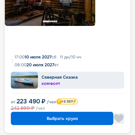
17:00
10 июля 2027
сб
11
дн
/
10
нч
08:00
20 июля 2027
вт
Северная Сказка
КОМФОРТ
223 490
₽
от
/чел
+2 027
242 890
₽
/чел
Выбрать круиз