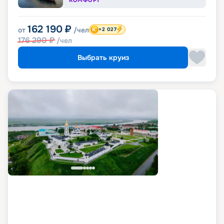
162 190
₽
от
/чел
+2 027
176 290
₽
/чел
Выбрать круиз