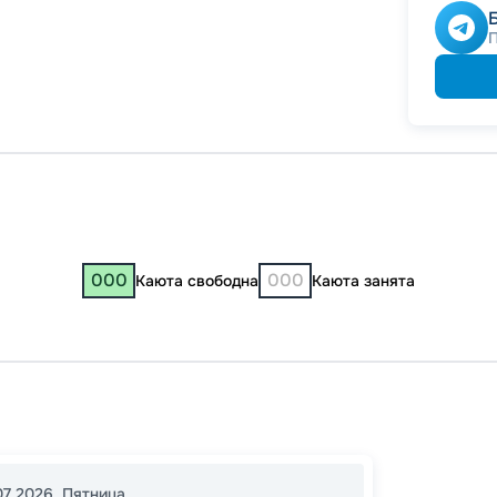
000
000
Каюта свободна
Каюта занята
Яросл
Москв
12:30
1
07.2026
,
Пятница