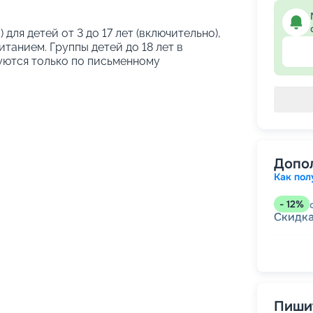
 для детей от 3 до 17 лет (включительно),
танием. Группы детей до 18 лет в
уются только по письменному
Допо
Как пол
-
12
%
Скидк
-
5
%
о
Скидк
Скидк
Скидка
годам
Пишит