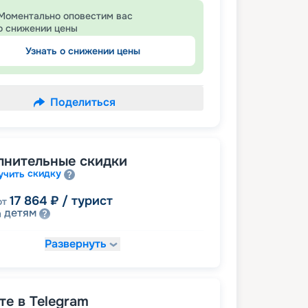
Моментально оповестим вас
о снижении цены
Узнать о снижении цены
Поделиться
лнительные скидки
скидку
учить
17 864
₽
/ турист
от
детям
а
Развернуть
19 285
₽
/ турист
т
пенсионерам
а
именинникам
а
 на юбилей свадьбы, кратный 5-ти
е в Telegram