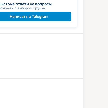
Быстрые ответы на вопросы
Поможем с выбором круиза
Написать в Telegram
авль
Рыбинск
Калязин
Дубна
а
0 июля 2026
пт
3
дн
/
2
нч