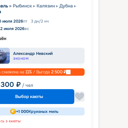
авль
Рыбинск
Калязин
Дубна
а
0 июля 2026
пт
3
дн
/
2
нч
12 июля 2026
вс
шён
Александр Невский
ЭКОНОМ
 снижена на
11
%
/ Выгода
2 500
₽
 300
₽
/ чел
Выбор каюты
+
1 000
Круизных миль
ОСЬ
3
КАЮТЫ