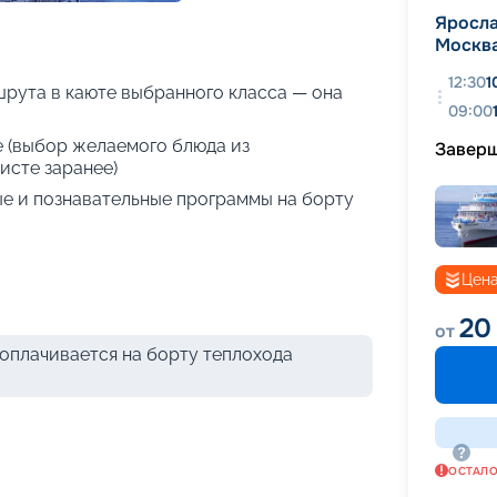
+
12
фотографий
Яросл
Москв
12:30
1
рута в каюте выбранного класса — она
09:00
е (выбор желаемого блюда из
Завер
исте заранее)
е и познавательные программы на борту
Цена
20
от
оплачивается на борту теплохода
ОСТАЛ