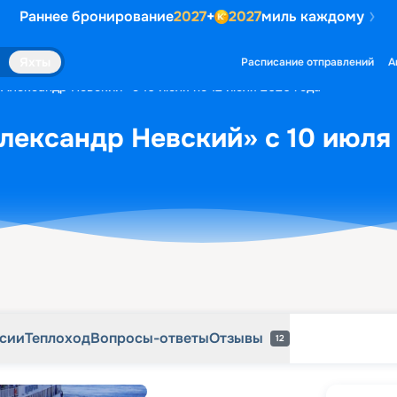
Раннее бронирование
2027
+
2027
миль каждому
рсии
Теплоход
Вопросы-ответы
Отзывы
12
Яхты
Расписание отправлений
А
«Александр Невский» с 10 июля по 12 июля 2026 года
лександр Невский» с 10 июля 
рсии
Теплоход
Вопросы-ответы
Отзывы
12