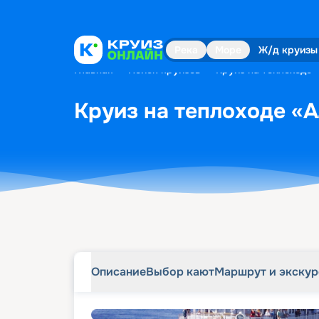
Описание
Выбор кают
Маршрут и экску
Река
Море
Ж/д круизы
Главная
•
Поиск круизов
•
Круиз на теплоходе 
Круиз на теплоходе «А
Описание
Выбор кают
Маршрут и экску