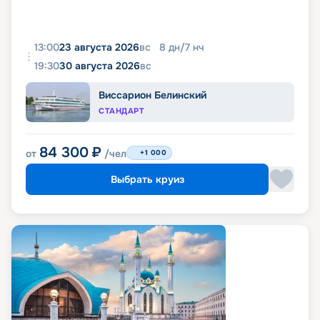
13:00
23 августа 2026
вс
8
дн
/
7
нч
19:30
30 августа 2026
вс
Виссарион Белинский
СТАНДАРТ
84 300
₽
от
/чел
+1 000
Выбрать круиз