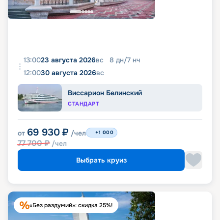
13:00
23 августа 2026
вс
8
дн
/
7
нч
12:00
30 августа 2026
вс
Виссарион Белинский
СТАНДАРТ
69 930
₽
от
/чел
+1 000
77 700
₽
/чел
Выбрать круиз
«Без раздумий»: скидка 25%!