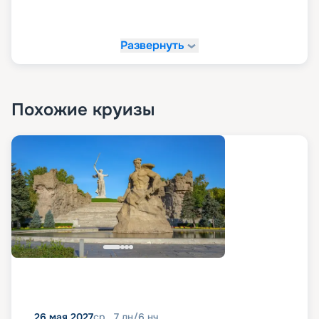
Развернуть
Похожие круизы
26 мая 2027
ср
7
дн
/
6
нч