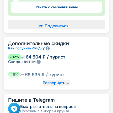
Узнать о снижении цены
Поделиться
Дополнительные скидки
скидку
Как получить
64 504
₽
/ турист
-
12
%
от
детям
Скидка
69 635
₽
/ турист
-
5
%
от
пенсионерам
Скидка
Развернуть
именинникам
Скидка
Скидка на юбилей свадьбы, кратный 5-ти
годам
Пишите в Telegram
Быстрые ответы на вопросы
Поможем с выбором круиза