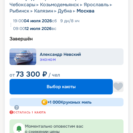
Чебоксары
Козьмодемьянск
Ярославль
Рыбинск
Калязин
Дубна
Москва
19:00
04 июля 2026
сб
9
дн
/
8
нч
09:00
12 июля 2026
вс
Завершён
Александр Невский
ЭКОНОМ
73 300
₽
от
/ чел
Выбор каюты
+
1 000
Круизных миль
ОСТАЛАСЬ
1
КАЮТА
Моментально оповестим вас
о снижении цены