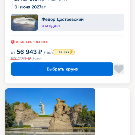
01 июня 2027
вт
Федор Достоевский
СТАНДАРТ
ОСТАЛАСЬ
1
КАЮТА
56 943
₽
от
/чел
+2 027
63 270
₽
/чел
Выбрать круиз