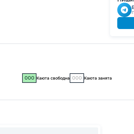
000
000
Каюта свободна
Каюта занята
Казань
17:30
2