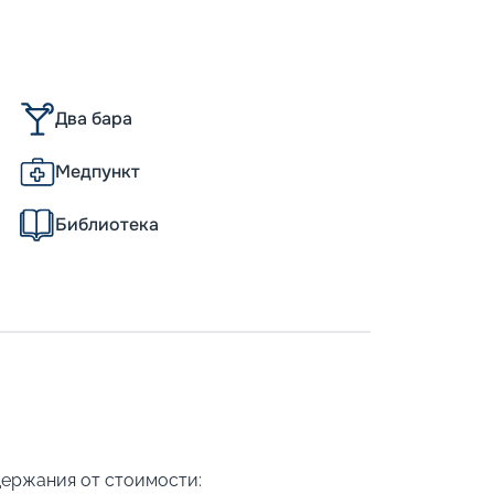
Два бара
Медпункт
Библиотека
держания от стоимости: