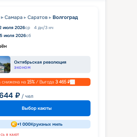
Самара
Саратов
Волгоград
2 июля 2026
ср
4
дн
/
3
нч
5 июля 2026
сб
шён
Октябрьская революция
ЭКОНОМ
 снижена на
15
%
/ Выгода
3 465
₽
 644
₽
/ чел
Выбор каюты
+
1 000
Круизных миль
ОСЬ
8
КАЮТ