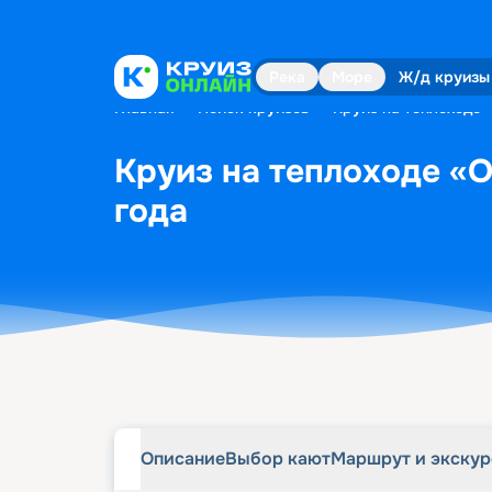
Описание
Выбор кают
Маршрут и экску
Река
Море
Ж/д круизы
Главная
•
Поиск круизов
•
Круиз на теплоходе 
Круиз на теплоходе «О
года
Описание
Выбор кают
Маршрут и экску