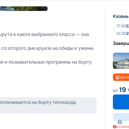
+
20
фотографий
Казань
17:30
2
12:00
2
рута в каюте выбранного класса — она
Завер
 со второго дня круиза на обеды и ужины.
е и познавательные программы на борту
Цена
19
от
оплачивается на борту теплохода
ОСТАЛ