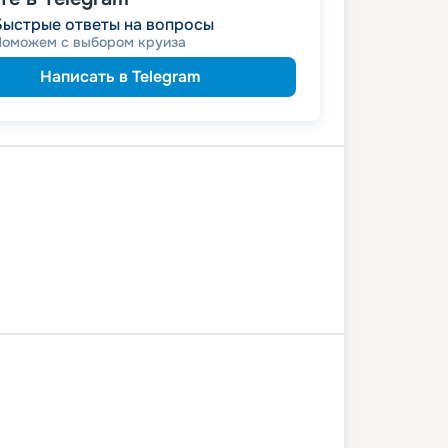
Быстрые ответы на вопросы
Поможем с выбором круиза
Написать в Telegram
Самара
Саратов
Волгоград
2 июля 2026
ср
4
дн
/
3
нч