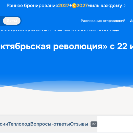
Раннее бронирование
2027
+
2027
миль каждому
рсии
Теплоход
Вопросы-ответы
Отзывы
27
Яхты
Расписание отправлений
А
«Октябрьская революция» с 22 июля по 25 июля 2026 года
ктябрьская революция» с 22 
рсии
Теплоход
Вопросы-ответы
Отзывы
27