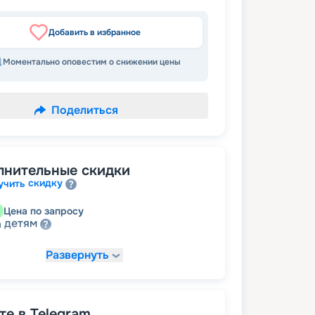
Добавить в избранное
Моментально оповестим о снижении цены
Поделиться
лнительные скидки
скидку
учить
Цена по запросу
детям
а
Развернуть
18 662
₽
/ турист
т
пенсионерам
а
е в Telegram