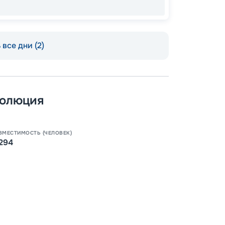
все дни (2)
Допо
Как пол
-
100
%
волюция
Скидк
-
5
%
о
ВМЕСТИМОСТЬ (ЧЕЛОВЕК)
Скидк
294
Пишит