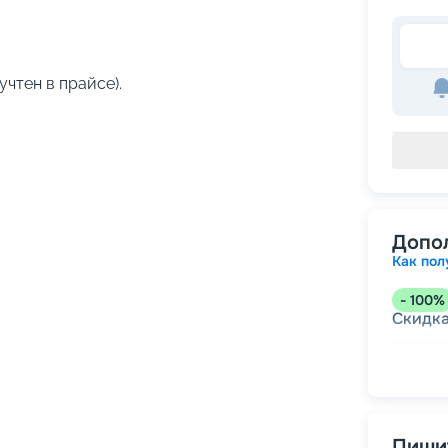
учтен в прайсе).
Допо
Как пол
-
100
%
Скидк
-
5
%
о
Скидк
Пишит