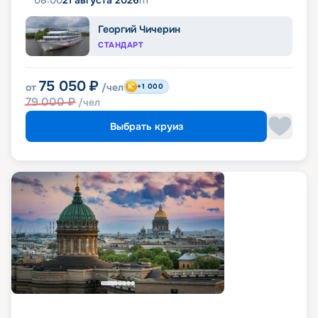
08:00
21 августа 2026
пт
Георгий Чичерин
СТАНДАРТ
75 050
₽
от
/чел
+1 000
79 000
₽
/чел
Выбрать круиз