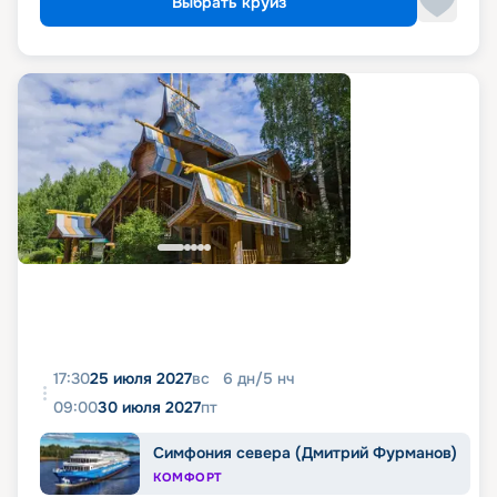
Выбрать круиз
17:30
25 июля 2027
вс
6
дн
/
5
нч
09:00
30 июля 2027
пт
Симфония севера (Дмитрий Фурманов)
КОМФОРТ