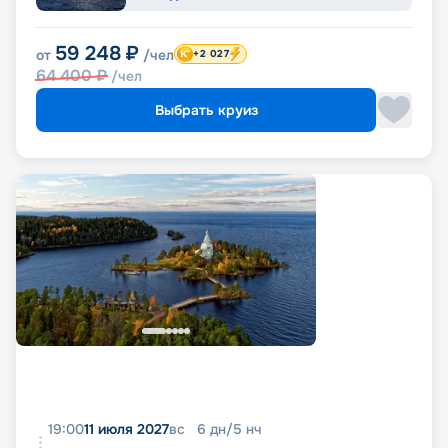
59 248
₽
от
/чел
+2 027
64 400
₽
/чел
Выбрать круиз
19:00
11 июля 2027
вс
6
дн
/
5
нч