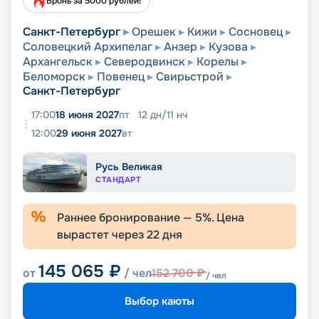
Бронь за 5000 рублей!
Санкт-Петербург
Орешек
Кижи
Сосновец
Соловецкий Архипелаг
Анзер
Кузова
Архангельск
Северодвинск
Корелы
Беломорск
Повенец
Свирьстрой
Санкт-Петербург
17:00
18 июня 2027
пт
12
дн
/
11
нч
12:00
29 июня 2027
вт
Русь Великая
СТАНДАРТ
Раннее бронирование —
5
%. Цена
вырастет через
22
дня
145 065
₽
от
/ чел
152 700
₽
/ чел
Выбор каюты