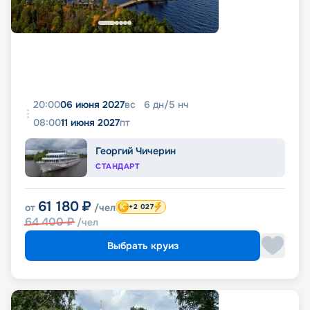
20:00
06 июня 2027
вс
6
дн
/
5
нч
08:00
11 июня 2027
пт
Георгий Чичерин
СТАНДАРТ
61 180
₽
от
/чел
+2 027
64 400
₽
/чел
Выбрать круиз