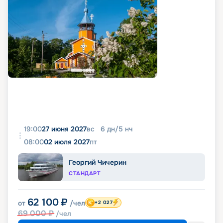
19:00
27 июня 2027
вс
6
дн
/
5
нч
08:00
02 июля 2027
пт
Георгий Чичерин
СТАНДАРТ
62 100
₽
от
/чел
+2 027
69 000
₽
/чел