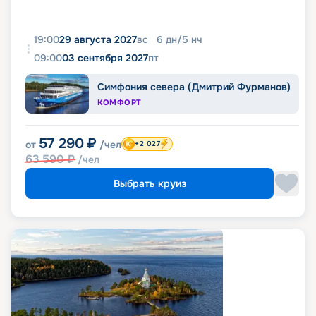
19:00
29 августа 2027
вс
6
дн
/
5
нч
09:00
03 сентября 2027
пт
Симфония севера (Дмитрий Фурманов)
КОМФОРТ
57 290
₽
от
/чел
+2 027
63 590
₽
/чел
Выбрать круиз