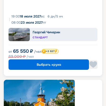
19:00
18 июля 2027
вс
6
дн
/
5
нч
08:00
23 июля 2027
пт
Георгий Чичерин
СТАНДАРТ
65 550
₽
от
/чел
+2 027
69 000
₽
/чел
Выбрать круиз