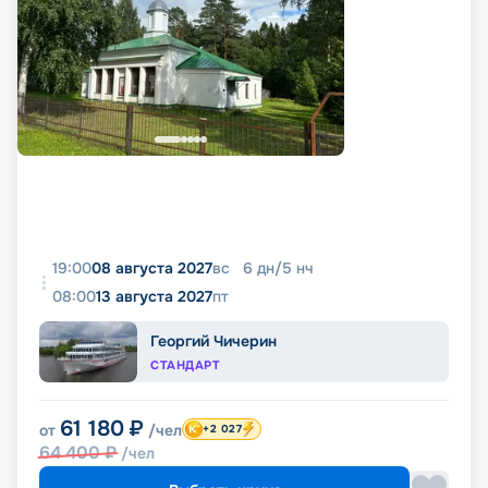
19:00
08 августа 2027
вс
6
дн
/
5
нч
08:00
13 августа 2027
пт
Георгий Чичерин
СТАНДАРТ
61 180
₽
от
/чел
+2 027
64 400
₽
/чел