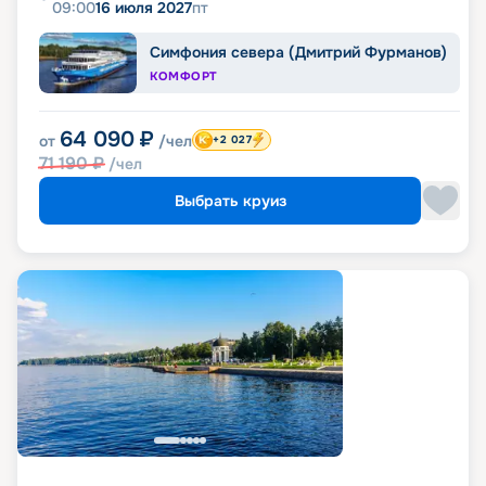
09:00
16 июля 2027
пт
Симфония севера (Дмитрий Фурманов)
КОМФОРТ
64 090
₽
от
/чел
+2 027
71 190
₽
/чел
Выбрать круиз