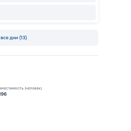
КУПЛЕ
все дни (13)
ВМЕСТИМОСТЬ (ЧЕЛОВЕК)
196
Допо
Как пол
-
18
%
Непол