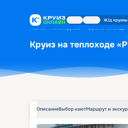
Описание
Выбор кают
Маршрут и экску
Река
Море
Ж/д круизы
Главная
•
Поиск круизов
•
Круиз на теплоходе 
Круиз на теплоходе «Р
Описание
Выбор кают
Маршрут и экску