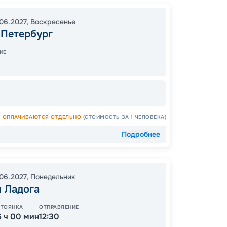
Санкт-
06.2027
,
Воскресенье
Кижи
-Петербург
Арханг
Белом
ИЕ
Воттов
Свирь
Санкт-
20:00
09:00
ОПЛАЧИВАЮТСЯ ОТДЕЛЬНО
(СТОИМОСТЬ ЗА 1 ЧЕЛОВЕКА)
Подробнее
.06.2027
,
Понедельник
я Ладога
15
СТОЯНКА
ОТПРАВЛЕНИЕ
от
6 ч 00 мин
12:30