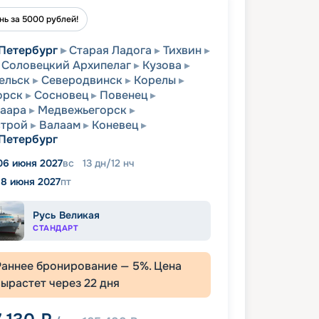
нь за 5000 рублей!
Петербург
Старая Ладога
Тихвин
Соловецкий Архипелаг
Кузова
ельск
Северодвинск
Корелы
орск
Сосновец
Повенец
аара
Медвежьегорск
строй
Валаам
Коневец
Петербург
06 июня 2027
вс
13
дн
/
12
нч
18 июня 2027
пт
Русь Великая
СТАНДАРТ
Раннее бронирование —
5
%. Цена
вырастет через
22
дня