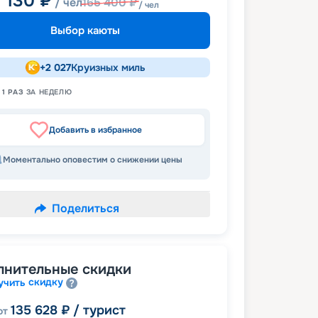
7 130
₽
/ чел
165 400
₽
/ чел
Выбор каюты
+
2 027
Круизных миль
Н
1
РАЗ
ЗА НЕДЕЛЮ
Добавить в избранное
Моментально оповестим о снижении цены
Поделиться
лнительные скидки
скидку
учить
135 628
₽
/ турист
от