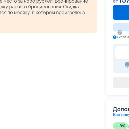
15
от
ё место за 5000 рублей. Бронирование
кидку раннего бронирования. Скидка
ся по месяцу, в котором произведена
КУПЛЕ
Допо
Как пол
-
18
%