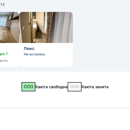
ТЕ
Люкс
дно
7
Не осталось
место
000
000
Каюта свободна
Каюта занята
Бро