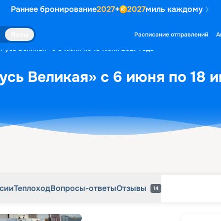
Раннее бронирование
2027
+
2027
миль каждому
рсии
Теплоход
Вопросы-ответы
Отзывы
14
Яхты
Расписание отправлений
А
«Русь Великая» с 6 июня по 18 июня 2027 года
усь Великая» с 6 июня по 18 
рсии
Теплоход
Вопросы-ответы
Отзывы
14