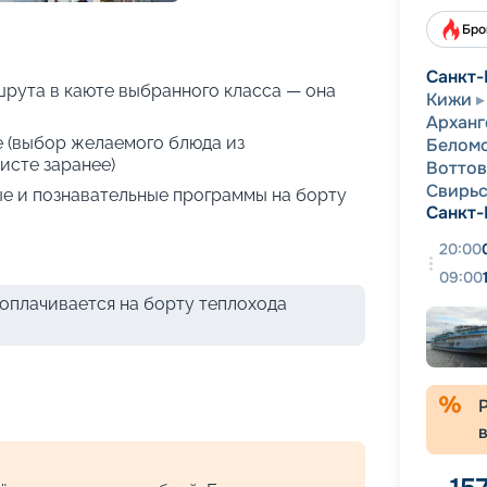
+
33
фотографий
Бро
Санкт-
рута в каюте выбранного класса — она
Кижи
Арханг
е (выбор желаемого блюда из
Белом
исте заранее)
Воттов
Свирь
е и познавательные программы на борту
Санкт-
20:00
09:00
оплачивается на борту теплохода