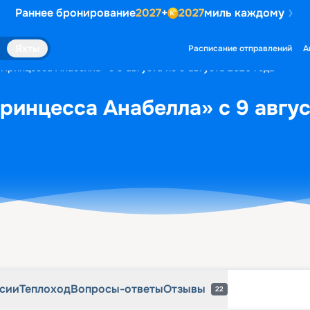
Раннее бронирование
2027
+
2027
миль каждому
рсии
Теплоход
Вопросы-ответы
Отзывы
22
Яхты
Расписание отправлений
А
«Принцесса Анабелла» с 9 августа по 9 августа 2026 года
ринцесса Анабелла» с 9 авгус
рсии
Теплоход
Вопросы-ответы
Отзывы
22