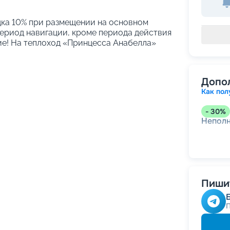
идка 10% при размещении на основном
период навигации, кроме периода действия
ие! На теплоход «Принцесса Анабелла»
Допо
Как пол
-
30
%
Непол
Пишит