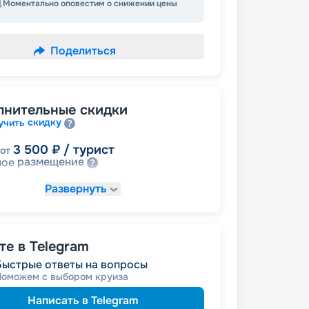
Моментально оповестим о снижении цены
Поделиться
лнительные скидки
скидку
учить
3 500
₽
/ турист
от
размещение
ное
Развернуть
е в Telegram
Быстрые ответы на вопросы
Поможем с выбором круиза
Написать в Telegram