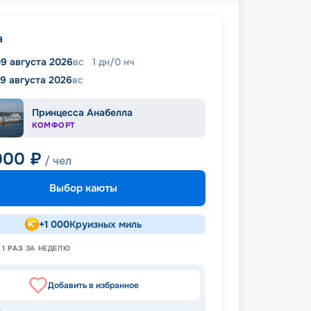
а
9 августа 2026
вс
1
дн
/
0
нч
9 августа 2026
вс
Принцесса Анабелла
КОМФОРТ
000
₽
/ чел
Выбор каюты
+
1 000
Круизных миль
Н
1
РАЗ
ЗА НЕДЕЛЮ
Добавить в избранное