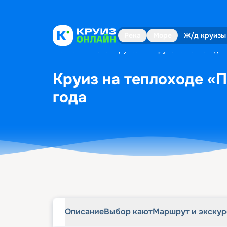
Описание
Выбор кают
Маршрут и экску
Река
Море
Ж/д круизы
Главная
•
Поиск круизов
•
Круиз на теплоходе 
Круиз на теплоходе «П
года
Описание
Выбор кают
Маршрут и экску