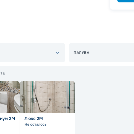
ПАЛУБА
ТЕ
иум 2M
Люкс 2M
Не осталось