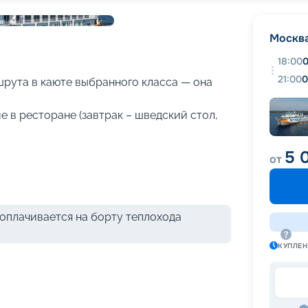
+
18
фотографий
Москв
18:00
0
21:00
0
рута в каюте выбранного класса — она
 в ресторане (завтрак – шведский стол,
5 
от
оплачивается на борту теплохода
КУПЛЕ