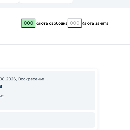
000
000
Каюта свободна
Каюта занята
Москв
18:00
0
21:00
0
08.2026
,
Воскресенье
а
ИЕ
5 
от