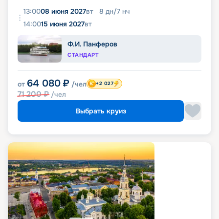
13:00
08 июня 2027
вт
8
дн
/
7
нч
14:00
15 июня 2027
вт
Ф.И. Панферов
СТАНДАРТ
64 080
₽
от
/чел
+2 027
71 200
₽
/чел
Выбрать круиз