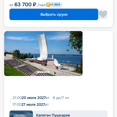
63 700
₽
от
/чел
+1 000
Выбрать круиз
21:00
20 июля 2027
вт
8
дн
/
7
нч
17:00
27 июля 2027
вт
Капитан Пушкарев