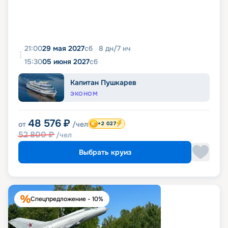
21:00
29 мая 2027
сб
8
дн
/
7
нч
15:30
05 июня 2027
сб
Капитан Пушкарев
ЭКОНОМ
48 576
₽
от
/чел
+2 027
52 800
₽
/чел
Выбрать круиз
Спецпредложение - 10%