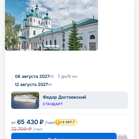
06 августа 2027
пт
7
дн
/
6
нч
12 августа 2027
чт
Федор Достоевский
СТАНДАРТ
65 430
₽
от
/чел
+2 027
72 700
₽
/чел