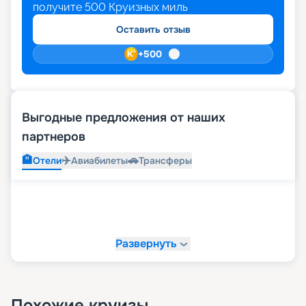
получите
500
Круизных миль
Оставить отзыв
+
500
Выгодные предложения от наших
партнеров
🏨
✈️
🚗
Отели
Авиабилеты
Трансферы
Развернуть
Похожие круизы