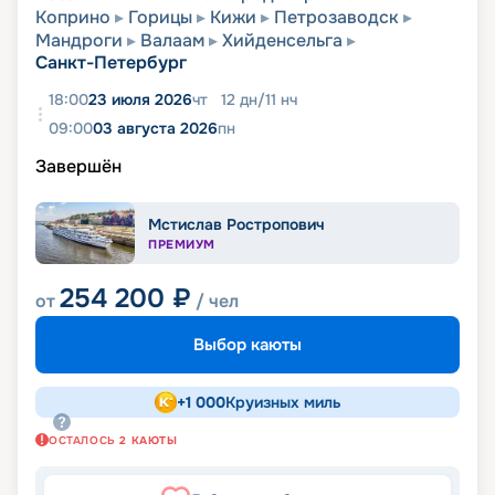
Коприно
Горицы
Кижи
Петрозаводск
Мандроги
Валаам
Хийденсельга
Санкт-Петербург
18:00
23 июля 2026
чт
12
дн
/
11
нч
09:00
03 августа 2026
пн
Завершён
Мстислав Ростропович
ПРЕМИУМ
254 200
₽
от
/ чел
Выбор каюты
+
1 000
Круизных миль
ОСТАЛОСЬ
2
КАЮТЫ