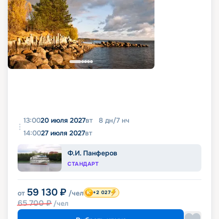
13:00
20 июля 2027
вт
8
дн
/
7
нч
14:00
27 июля 2027
вт
Ф.И. Панферов
СТАНДАРТ
59 130
₽
от
/чел
+2 027
65 700
₽
/чел