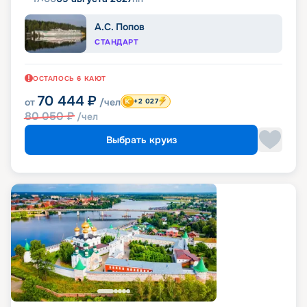
А.С. Попов
СТАНДАРТ
ОСТАЛОСЬ
6
КАЮТ
70 444
₽
от
/чел
+2 027
80 050
₽
/чел
Выбрать круиз