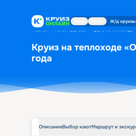
Описание
Выбор кают
Маршрут и экску
Река
Море
Ж/д круизы
Главная
•
Поиск круизов
•
Круиз на теплоходе 
Круиз на теплоходе «О
года
Описание
Выбор кают
Маршрут и экску