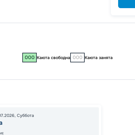
000
000
Каюта свободна
Каюта занята
Москв
17:30
1
07.2026
,
Суббота
13:05
2
а
Завер
ИЕ