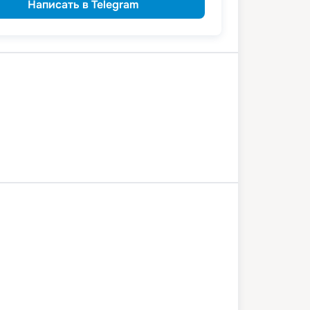
Написать в Telegram
а
Мышкин
Ярославль
Кострома
8 июля 2026
сб
3
дн
/
2
нч
0 июля 2026
пн
шён