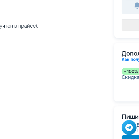
учтен в прайсе).
Допо
Как пол
-
100
%
Скидк
-
5
%
о
Скидк
Пишит