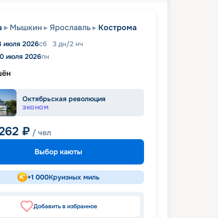
а
Мышкин
Ярославль
Кострома
8 июля 2026
сб
3
дн
/
2
нч
0 июля 2026
пн
шён
Октябрьская революция
ЭКОНОМ
 262
₽
/ чел
Выбор каюты
+
1 000
Круизных миль
Добавить в избранное