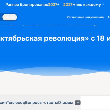
Раннее бронирование
2027
+
2027
миль каждому
рсии
Теплоход
Вопросы-ответы
Отзывы
27
Яхты
Расписание отправлений
А
«Октябрьская революция» с 18 июля по 20 июля 2026 года
ктябрьская революция» с 18 
рсии
Теплоход
Вопросы-ответы
Отзывы
27