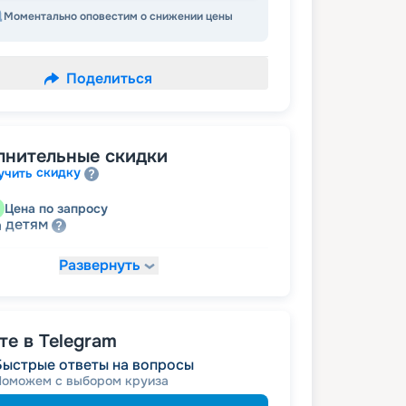
Моментально оповестим о снижении цены
Поделиться
лнительные скидки
скидку
учить
Цена по запросу
детям
а
Развернуть
15 449
₽
/ турист
т
пенсионерам
а
е в Telegram
Быстрые ответы на вопросы
Поможем с выбором круиза