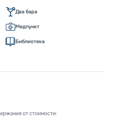
Два бара
Медпункт
Библиотека
держания от стоимости: