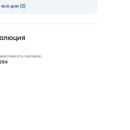
Как пол
все дни (2)
-
100
%
Скидк
-
5
%
о
волюция
Скидк
Пишит
ВМЕСТИМОСТЬ (ЧЕЛОВЕК)
294