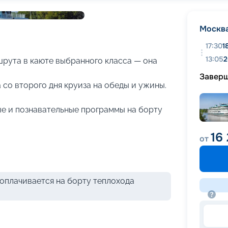
+
23
фотографий
Москв
17:30
1
13:05
2
рута в каюте выбранного класса — она
Завер
 со второго дня круиза на обеды и ужины.
е и познавательные программы на борту
16
от
оплачивается на борту теплохода