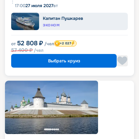
17:00
27 июля 2027
вт
Капитан Пушкарев
ЭКОНОМ
52 808
₽
от
/чел
+2 027
57 400
₽
/чел
Выбрать круиз