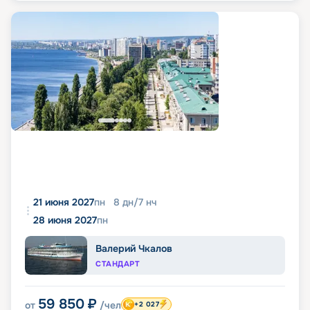
21 июня 2027
пн
8
дн
/
7
нч
28 июня 2027
пн
Валерий Чкалов
СТАНДАРТ
59 850
₽
от
/чел
+2 027