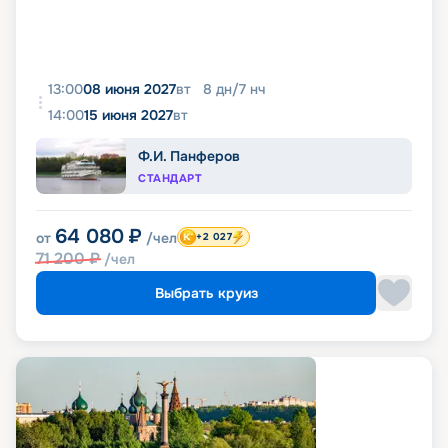
13:00
08 июня 2027
вт
8
дн
/
7
нч
14:00
15 июня 2027
вт
Ф.И. Панферов
СТАНДАРТ
64 080
₽
от
/чел
+2 027
71 200
₽
/чел
Выбрать круиз