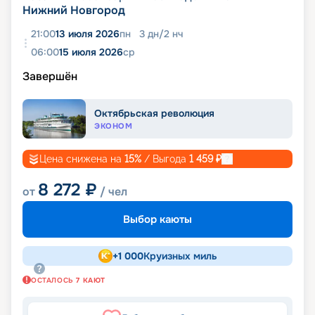
Нижний Новгород
21:00
13 июля 2026
пн
3
дн
/
2
нч
06:00
15 июля 2026
ср
Завершён
Октябрьская революция
ЭКОНОМ
Цена снижена на
15
%
/ Выгода
1 459
₽
8 272
₽
от
/ чел
Выбор каюты
+
1 000
Круизных миль
ОСТАЛОСЬ
7
КАЮТ