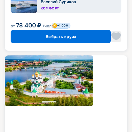
Василий Суриков
КОМФОРТ
78 400
₽
от
/чел
+1 000
Выбрать круиз