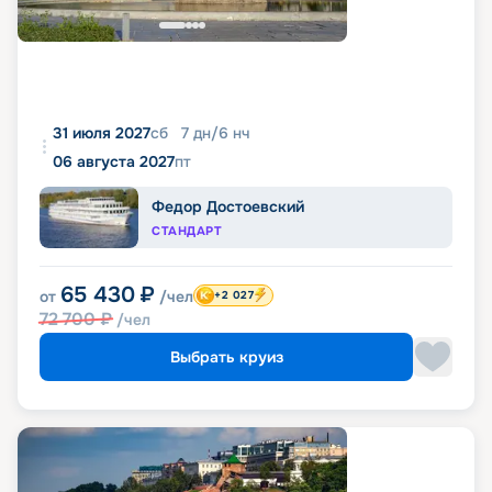
31 июля 2027
сб
7
дн
/
6
нч
06 августа 2027
пт
Федор Достоевский
СТАНДАРТ
65 430
₽
от
/чел
+2 027
72 700
₽
/чел
Выбрать круиз